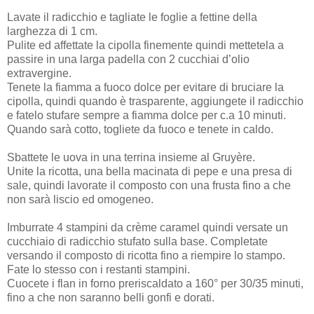
Lavate il radicchio e tagliate le foglie a fettine della
larghezza di 1 cm.
Pulite ed affettate la cipolla finemente quindi mettetela a
passire in una larga padella con 2 cucchiai d’olio
extravergine.
Tenete la fiamma a fuoco dolce per evitare di bruciare la
cipolla, quindi quando è trasparente, aggiungete il radicchio
e fatelo stufare sempre a fiamma dolce per c.a 10 minuti.
Quando sarà cotto, togliete da fuoco e tenete in caldo.
Sbattete le uova in una terrina insieme al Gruyère.
Unite la ricotta, una bella macinata di pepe e una presa di
sale, quindi lavorate il composto con una frusta fino a che
non sarà liscio ed omogeneo.
Imburrate 4 stampini da crème caramel quindi versate un
cucchiaio di radicchio stufato sulla base. Completate
versando il composto di ricotta fino a riempire lo stampo.
Fate lo stesso con i restanti stampini.
Cuocete i flan in forno preriscaldato a 160° per 30/35 minuti,
fino a che non saranno belli gonfi e dorati.