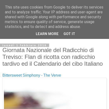
This site uses cookies from Google to deliver its services
and to analyze traffic. Your IP address and user-agent are
shared with Google along with performance and security
metrics to ensure quality of service, generate usage
statistics, and to detect and address abuse.
LEARN MORE
GOT IT
lunedì 1 febbraio 2016
Giornata Nazionale del Radicchio di
Treviso: Flan di ricotta con radicchio
tardivo ed il Calendario del cibo Italiano
Bittersweet Simphony - The Verve