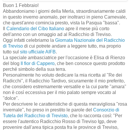
Buon 1 Febbraio!
Abbandoniamo i giorni della Merla, straordinariamente caldi
in questo inverno anomalo, per inoltrarci in pieno Carnevale,
che quest'anno comincia presto, vista la Pasqua "bassa".
Il
Calendario del Cibo Italiano
apre il mese più corto
dell'anno con un omaggio ad al Radicchio di Treviso.
Oggi infatti celebriamo la
Giornata Nazionale del Radicchio
di Treviso
di cui potrete andare a leggere tutto, ma proprio
tutto sul
sito ufficiale AIFB
.
La speciale ambasciatrice per l'occasione è Elisa di Rienzo
del blog
Il fior di Cappero
, che ben conosce questo prodotto
perché simbolo della sua terra.
Personalmente ho voluto dedicare la mia ricetta al "Re dei
Radicchi", il Radicchio Tardivo, sicuramente il mio preferito,
che considero estremamente versatile e la cui parte "amara"
non è così eccessiva per il mio palato sempre vocato al
"dolce".
Per descrivere le caratteristiche di questa meravigliosa "rosa
invernale", ho preso in prestito le parole del
Consorzio di
Tutela del Radicchio di Trevisto
, che lo racconta così: "Per
essere l'autentico Radicchio Rosso di Treviso Igp, deve
provenire dall'area tipica posta fra le province di Treviso,