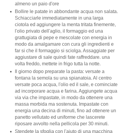
almeno un paio d'ore
Bollire le patate in abbondante acqua non salata.
Schiacciarle immediatamente in una larga
ciotola ed aggiungere la menta tritata finemente,
l'olio privato dell'aglio, il formaggio ed una
grattugiata di pepe e mescolate con energia in
modo da amalgamare con cura gli ingredienti e
far si che il formaggio si sciolga. Assaggiate per
aggiustare di sale quindi fate raffreddare. una
volta freddo, mettete in frigo tutta la notte.
Il giorno dopo preparate la pasta: versate a
fontana la semola su una spianatoia. Al centro
versate poca acqua, l'olio ed il sale, e cominciate
ad incorporare acqua e farina. Aggiungete acqua
via via che impastate, in modo da ottenere una
massa morbida ma sostenuta. Impastate con
energia una decina di minuti, fino ad ottenere un
panetto vellutato ed uniforme che lascerete
riposare avvolto nella pellicola per 30 minuti.
Stendete la sfoglia con l'aiuto di una macchina