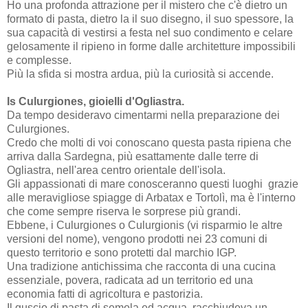
Ho una profonda attrazione per il mistero che c'è dietro un
formato di pasta, dietro la il suo disegno, il suo spessore, la
sua capacità di vestirsi a festa nel suo condimento e celare
gelosamente il ripieno in forme dalle architetture impossibili
e complesse.
Più la sfida si mostra ardua, più la curiosità si accende.
Is Culurgiones, gioielli d'Ogliastra.
Da tempo desideravo cimentarmi nella preparazione dei
Culurgiones.
Credo che molti di voi conoscano questa pasta ripiena che
arriva dalla Sardegna, più esattamente dalle terre di
Ogliastra, nell'area centro orientale dell'isola.
Gli appassionati di mare conosceranno questi luoghi grazie
alle meravigliose spiagge di Arbatax e Tortolì, ma è l'interno
che come sempre riserva le sorprese più grandi.
Ebbene, i Culurgiones o Culurgionis (vi risparmio le altre
versioni del nome), vengono prodotti nei 23 comuni di
questo territorio e sono protetti dal marchio IGP.
Una tradizione antichissima che racconta di una cucina
essenziale, povera, radicata ad un territorio ed una
economia fatti di agricoltura e pastorizia.
Il guscio di pasta di semola ed acqua, racchiudeva un