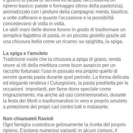
ripieno basico: patate e formaggio (dono della pastorizia),
aromatizzato con i profumi della campagna: menta, basilico,
a volte zafferano e quanto l'occasione e la possibilità
concedevano di volta in volta.
Le abili mani delle donne furono in grado di trasformare un
semplice fagottino di pasta, in un piccolo gioiello grazie ad
una chiusura bella come un ricamo: sa spighitta, la spiga.
La spiga e l'amuleto
Tradizione vuole che la chiusura a spiga di grano, renda
onore ai riti della mietitura come buon auspicio per un
raccolto fortunato: l'uso in passato era proprio quello di
servire questa pasta durante quel periodo. La forma delicata
ed elegante rendeva I Culurgiones, la pasta prediletta per le
occasioni importanti, per farne dono speciale come
ringraziamento, ma anche ad uso commemorativo, durante
la festa dei Morti o trasformandosi in vero e proprio amuleto
a protezione dei propri cari contro lutti e malasorte.
Non chiamateli Ravioli
Ogni famiglia custodisce gelosamente la ricetta del proprio
ripieno. Esistono numerosi varianti: in alcuni comuni, il