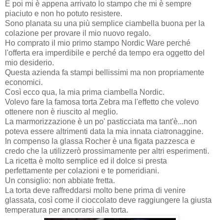
E poi mi è appena arrivato lo stampo che mi è sempre
piaciuto e non ho potuto resistere.
Sono planata su una più semplice ciambella buona per la
colazione per provare il mio nuovo regalo.
Ho comprato il mio primo stampo Nordic Ware perché
l'offerta era imperdibile e perché da tempo era oggetto del
mio desiderio.
Questa azienda fa stampi bellissimi ma non propriamente
economici.
Così ecco qua, la mia prima ciambella Nordic.
Volevo fare la famosa torta Zebra ma l'effetto che volevo
ottenere non è riuscito al meglio.
La marmorizzazione è un po' pasticciata ma tant'è...non
poteva essere altrimenti data la mia innata ciatronaggine.
In compenso la glassa Rocher è una figata pazzesca e
credo che la utilizzerò prossimamente per altri esperimenti.
La ricetta è molto semplice ed il dolce si presta
perfettamente per colazioni e te pomeridiani.
Un consiglio: non abbiate fretta.
La torta deve raffreddarsi molto bene prima di venire
glassata, così come il cioccolato deve raggiungere la giusta
temperatura per ancorarsi alla torta.