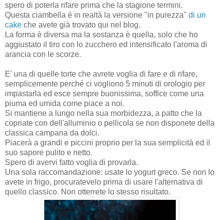
spero di poterla rifare prima che la stagione termini.
Questa ciambella è in realtà la versione "in purezza"
di un
cake
che avete già trovato qui nel blog.
La forma è diversa ma la sostanza è quella, solo che ho
aggiustato il tiro con lo zucchero ed intensificato l'aroma di
arancia con le scorze.
E' una di quelle torte che avrete voglia di fare e di rifare,
semplicemente perché ci vogliono 5 minuti di orologio per
impastarla ed esce sempre buonissima, soffice come una
piuma ed umida come piace a noi.
Si mantiene a lungo nella sua morbidezza, a patto che la
copriate con dell'alluminio o pellicola se non disponete della
classica campana da dolci.
Piacerà a grandi e piccini proprio per la sua semplicità ed il
suo sapore pulito e netto.
Spero di avervi fatto voglia di provarla.
Una sola raccomandazione: usate lo yogurt greco. Se non lo
avete in frigo, procuratevelo prima di usare l'alternativa di
quello classico. Non otterrete lo stesso risultato.