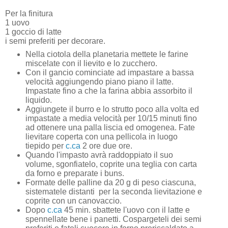
Per la finitura
1 uovo
1 goccio di latte
i semi preferiti per decorare.
Nella ciotola della planetaria mettete le farine
miscelate con il lievito e lo zucchero.
Con il gancio cominciate ad impastare a bassa
velocità aggiungendo piano piano il latte.
Impastate fino a che la farina abbia assorbito il
liquido.
Aggiungete il burro e lo strutto poco alla volta ed
impastate a media velocità per 10/15 minuti fino
ad ottenere una palla liscia ed omogenea. Fate
lievitare coperta con una pellicola in luogo
tiepido per
c.ca
2 ore due ore.
Quando l'impasto avrà raddoppiato il suo
volume, sgonfiatelo, coprite una teglia con carta
da forno e preparate i buns.
Formate delle palline da 20 g di peso ciascuna,
sistematele distanti
per la seconda lievitazione e
coprite con un canovaccio.
Dopo
c.ca
45 min. sbattete l'uovo con il latte e
spennellate bene i panetti. Cospargeteli dei semi