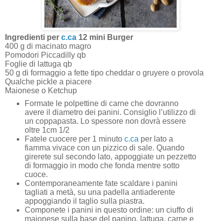
Ingredienti per
c.ca
12 mini Burger
400 g di macinato magro
Pomodori Piccadilly qb
Foglie di lattuga qb
50 g di formaggio a fette tipo cheddar o gruyere o provola
Qualche pickle a piacere
Maionese o Ketchup
Formate le polpettine di carne che dovranno
avere il diametro dei panini. Consiglio l’utilizzo di
un coppapasta. Lo spessore non dovrà essere
oltre 1cm 1/2
Fatele cuocere per 1 minuto
c.ca
per lato a
fiamma vivace con un pizzico di sale. Quando
girerete sul secondo lato, appoggiate un pezzetto
di formaggio in modo che fonda mentre sotto
cuoce.
Contemporaneamente fate scaldare i panini
tagliati a metà, su una padella antiaderente
appoggiando il taglio sulla piastra.
Componete i panini in questo ordine: un ciuffo di
maionese sulla base del panino, lattuga, carne e