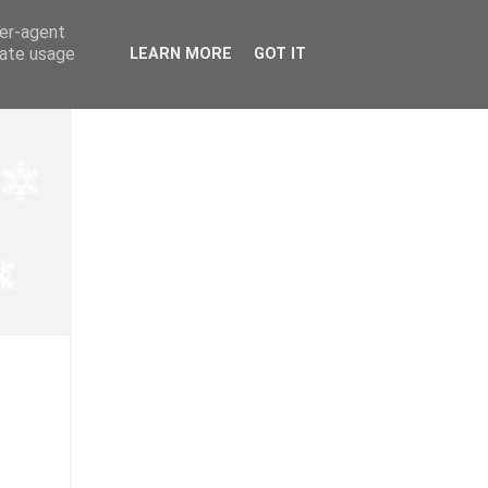
ser-agent
rate usage
LEARN MORE
GOT IT