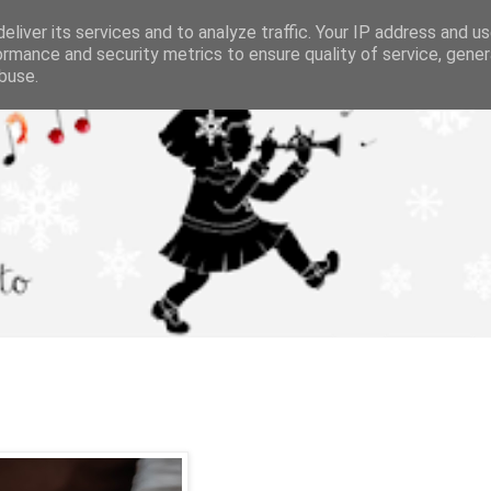
eliver its services and to analyze traffic. Your IP address and u
ormance and security metrics to ensure quality of service, gene
buse.