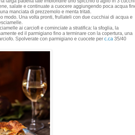
 una larga padella fate imbiondire uno spicchio d’aglio in 3 cucchi
 bene, salate e continuate a cuocere aggiungendo poca acqua fin
una manciata di prezzemolo e menta tritati.
o modo. Una volta pronti, frullateli con due cucchiai di acqua e
esciamelle.
amelle ai carciofi e cominciate a stratifica: la sfoglia, la
namente ed il parmigiano fino a terminare con la copertura, una
carciofo. Spolverate con parmigiano e cuocete per
c.ca
35/40