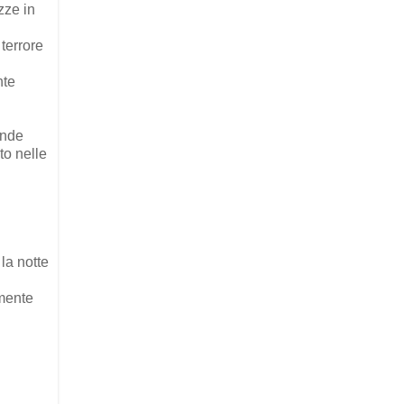
zze in
 terrore
nte
ande
to nelle
la notte
amente