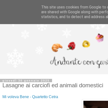
This site uses cookies from Google to d
are shared with Google along with perf
statistics, and to detect and address a
giovedì 30 gennaio 2025
Lasagne ai carciofi ed animali domestici
Mi voleva Bene - Quartetto Cetra