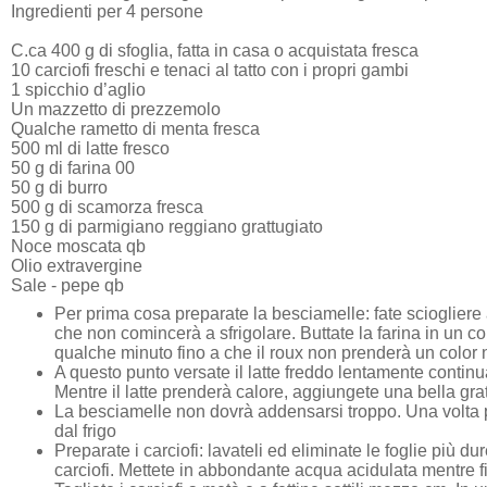
Ingredienti per 4 persone
C.ca 400 g di sfoglia, fatta in casa o acquistata fresca
10 carciofi freschi e tenaci al tatto con i propri gambi
1 spicchio d’aglio
Un mazzetto di prezzemolo
Qualche rametto di menta fresca
500 ml di latte fresco
50 g di farina 00
50 g di burro
500 g di scamorza fresca
150 g di parmigiano reggiano grattugiato
Noce moscata qb
Olio extravergine
Sale - pepe qb
Per prima cosa preparate la besciamelle: fate sciogliere
che non comincerà a sfrigolare. Buttate la farina in un 
qualche minuto fino a che il roux non prenderà un color 
A questo punto versate il latte freddo lentamente contin
Mentre il latte prenderà calore, aggiungete una bella grat
La besciamelle non dovrà addensarsi troppo. Una volta pro
dal frigo
Preparate i carciofi: lavateli ed eliminate le foglie più du
carciofi. Mettete in abbondante acqua acidulata mentre fini