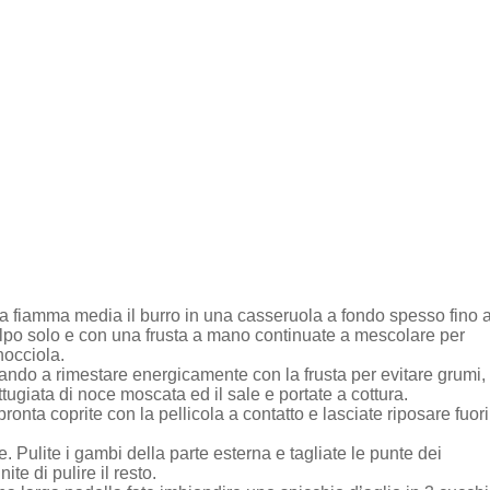
 a fiamma media il burro in una casseruola a fondo spesso fino 
colpo solo e con una frusta a mano continuate a mescolare per
nocciola.
uando a rimestare energicamente con la frusta per evitare grumi,
tugiata di noce moscata ed il sale e portate a cottura.
nta coprite con la pellicola a contatto e lasciate riposare fuori
re. Pulite i gambi della parte esterna e tagliate le punte dei
te di pulire il resto.