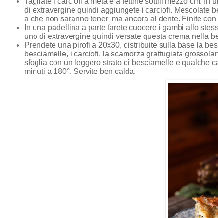
Tagliate i carciofi a metà e a fettine sottili mezzo cm. In
di extravergine quindi aggiungete i carciofi. Mescolate
a che non saranno teneri ma ancora al dente. Finite con 
In una padellina a parte farete cuocere i gambi allo stess
uno di extravergine quindi versate questa crema nella b
Prendete una pirofila 20x30, distribuite sulla base la besci
besciamelle, i carciofi, la scamorza grattugiata grossola
sfoglia con un leggero strato di besciamelle e qualche 
minuti a 180°. Servite ben calda.