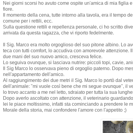
Nei giorni scorsi ho avuto come ospite un'amica di mia figlia 
fiore.
Il momento della cena, tutte intorno alla tavola, era il tempo dell
comune per i rettili, ecc.
Sulla questione rettili e repellenza personale, ci ho scritto di
arrivata da questa ragazza, che vi riporto fedelmente.
Il Sig. Marco era molto orgoglioso del suo pitone albino. Lo 
teca con tutti comfort, lo accudiva con amorevole attenzione. 
due mani del suo nuovo amico, cresceva felice.
Lo seguiva ovunque, si lasciava nutrire: piccoli topi, cavie, ani
Il Sig Marco lo osservava pieno di orgoglio paterno. Dopo mesi 
nell'appartamento dell'amico.
Al raggiungimento dei due metri il Sig. Marco lo portò dal veteri
dell'animale: "mi vuole così bene che mi segue ovunque", il vete
lo trovo accanto a me nel letto, sdraiato per tutta la sua lung
Dopo averlo ascoltato con attenzione, il veterinario guardandol
lei le piace moltissimo, infatti sta cominciando a prendere le 
Morale della storia, mai confondere l'amore con l'appetito ;)