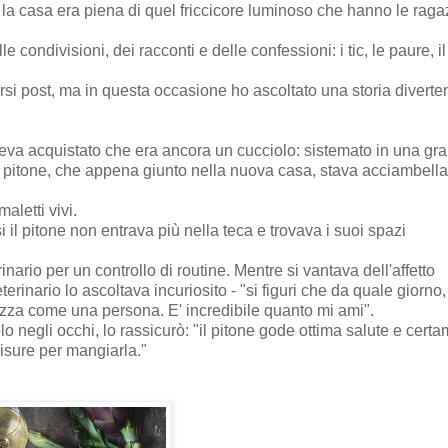
e la casa era piena di quel friccicore luminoso che hanno le raga
e condivisioni, dei racconti e delle confessioni: i tic, le paure, il
versi post, ma in questa occasione ho ascoltato una storia diverte
aveva acquistato che era ancora un cucciolo: sistemato in una gr
Il pitone, che appena giunto nella nuova casa, stava acciambella
maletti vivi.
il pitone non entrava più nella teca e trovava i suoi spazi
nario per un controllo di routine. Mentre si vantava dell'affetto
rinario lo ascoltava incuriosito - "si figuri che da quale giorno, 
hezza come una persona. E' incredibile quanto mi ami".
o negli occhi, lo rassicurò: "il pitone gode ottima salute e cert
misure per mangiarla."