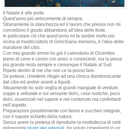
Il Natale è alle porte.
Quest'anno più velocemente di sempre.
Stranamente la stanchezza ed il lavoro che pressa non mi
concedono il giusto abbandono all'idea delle feste.
In particolare ciò che quest'anno mi fa sentire molto più
vicina al mostriciattolo di Grinchiana memoria, è l'idea delle
maratone del cibo.
Con mio grande orrore ho già il calendario di Dicembre
pieno di cene e cenini con amici e conoscenti, ma la prova
più grande resta sempre e comunque il Natale al Sud.
Ripeto dentro di me che non ce la posso fare.
Se potessi, chiederei rifugio ad una clinica disintossicante
dal cibo ed andrei avanti a liquidi.
Attualmente ho solo voglia di grandi mangiate di verdure,
zuppe e vellutate e sul versante dolci, cose rustiche, poco
dolci, essenziali nel sapore e nel contenuto ma confortanti
nell'aspetto.
Preparazioni possibilmente con farine e zuccheri integrali,
con il sapore schietto della natura.
Senza avere la pretesa di riprodurre la morbidezza di certi
golosissimi
plumcake integrali
, ho voluto cimentarmi in un