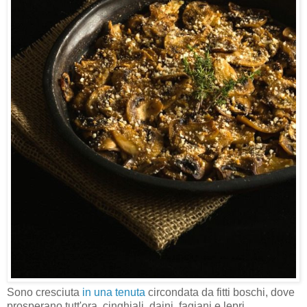
Sono cresciuta
in una tenuta
circondata da fitti boschi, dove
prosperano tutt'ora, cinghiali, daini, fagiani e lepri.