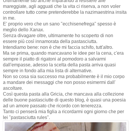
Ultimamente sto anche imparando a resistere alle
mareggiate, agli agguati che la vita ci riserva, a non voler
controllare tutto come pretenderebbe la nazimaestrina insita
in me.
E' proprio vero che un sano "ecchisenefrega" spesso è
meglio dello Xanax.
Senza divagare oltre, ultimamente ho scoperto di non
essere più così innamorata della pastasciutta.
Intendiamo bene: non è che mi faccia schifo, tutt'altro.
Ma se prima, quando mancavano le idee per la cena, c'era
sempre il piatto di rigatoni al pomodoro a salvarmi
dall'empasse, adesso la scelta della pasta arriva quasi
sempre in fondo alla mia lista di alternative.
Non so cosa sia successo ma probabilmente è il mio corpo
a mandare dei messaggi che non posso esimermi dall'
ascoltare.
Così questa pasta alla Gricia, che mancava alla collezione
delle buone pastasciutte di questo blog, è quasi una poesia
ad un amore passato che ricordo con tenerezza.
Tanto ci penserà mia figlia a ricordarmi ogni giorno che per
lei "pastasciutta rules".