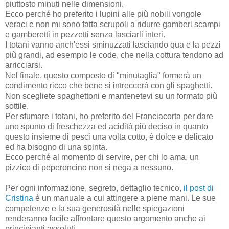
piuttosto minuti nelle dimensioni.
Ecco perché ho preferito i lupini alle più nobili vongole
veraci
e non mi sono fatta scrupoli a ridurre gamberi scampi
e gamberetti in pezzetti senza lasciarli interi.
I totani vanno anch'essi sminuzzati lasciando qua e la pezzi
più grandi, ad esempio le code, che nella cottura tendono ad
arricciarsi.
Nel finale, questo composto di "minutaglia" formerà un
condimento ricco che bene si intreccerà con gli spaghetti.
Non scegliete spaghettoni e mantenetevi su un formato più
sottile.
Per sfumare i totani, ho preferito del Franciacorta per dare
uno spunto di freschezza ed acidità più deciso in quanto
questo insieme di pesci una volta cotto, è dolce e delicato
ed ha bisogno di una spinta.
Ecco perché al momento di servire, per chi lo ama, un
pizzico di peperoncino non si nega a nessuno.
Per ogni informazione, segreto, dettaglio tecnico,
il post di
Cristina
è un manuale a cui attingere a piene mani. Le sue
competenze e la sua generosità nelle spiegazioni
renderanno facile affrontare questo argomento anche ai
principianti assoluti.