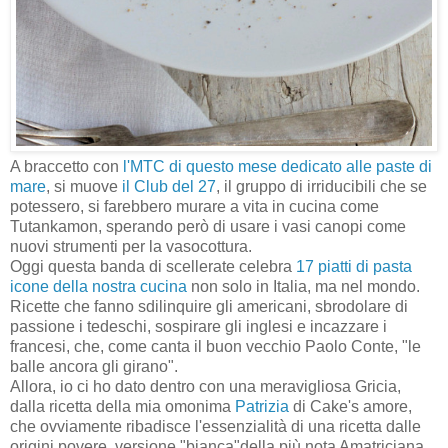
A braccetto con
l'MTC di questo mese
dedicato alle paste di
mare
, si muove
il Club del 27
, il gruppo di irriducibili che se
potessero, si farebbero murare a vita in cucina come
Tutankamon, sperando però di usare i vasi canopi come
nuovi strumenti per la vasocottura.
Oggi questa banda di scellerate celebra
17 piatti di pasta
icone della nostra cucina
non solo in Italia, ma nel mondo.
Ricette che fanno sdilinquire gli americani, sbrodolare di
passione i tedeschi, sospirare gli inglesi e incazzare i
francesi, che, come canta il buon vecchio Paolo Conte, "le
balle ancora gli girano".
Allora, io ci ho dato dentro con una meravigliosa Gricia,
dalla ricetta della mia omonima
Patrizia
di Cake's amore,
che ovviamente ribadisce l'essenzialità di una ricetta dalle
origini povere, versione "bianca"della più nota Amatriciana,