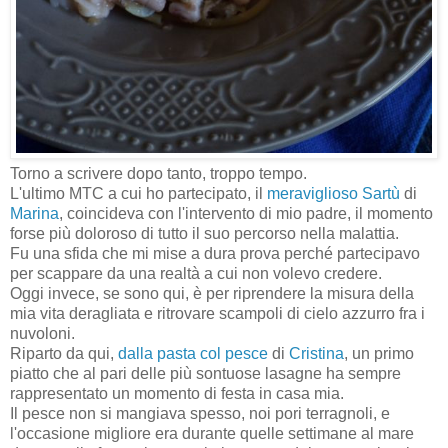
Torno a scrivere dopo tanto, troppo tempo.
L'ultimo MTC a cui ho partecipato, il
meraviglioso Sartù
di
Marina
, coincideva con l'intervento di mio padre, il momento
forse più doloroso di tutto il suo percorso nella malattia.
Fu una sfida che mi mise a dura prova perché partecipavo
per scappare da una realtà a cui non volevo credere.
Oggi invece, se sono qui, è per riprendere la misura della
mia vita deragliata e ritrovare scampoli di cielo azzurro fra i
nuvoloni.
Riparto da qui,
dalla pasta col pesce
di
Cristina
, un primo
piatto che al pari delle più sontuose lasagne ha sempre
rappresentato un momento di festa in casa mia.
Il pesce non si mangiava spesso, noi pori terragnoli, e
l'occasione migliore era durante quelle settimane al mare