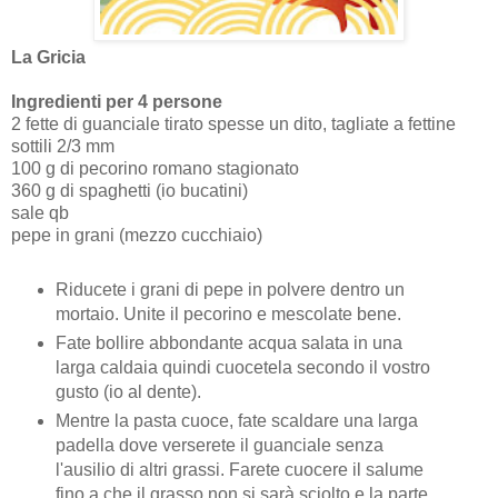
La Gricia
Ingredienti per 4 persone
2 fette di guanciale tirato spesse un dito, tagliate a fettine
sottili 2/3 mm
100 g di pecorino romano stagionato
360 g di spaghetti (io bucatini)
sale qb
pepe in grani (mezzo cucchiaio)
Riducete i grani di pepe in polvere dentro un
mortaio. Unite il pecorino e mescolate bene.
Fate bollire abbondante acqua salata in una
larga caldaia quindi cuocetela secondo il vostro
gusto (io al dente).
Mentre la pasta cuoce, fate scaldare una larga
padella dove verserete il guanciale senza
l'ausilio di altri grassi. Farete cuocere il salume
fino a che il grasso non si sarà sciolto e la parte