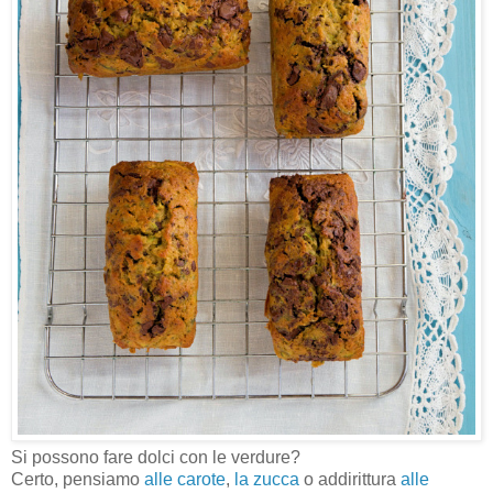
Si possono fare dolci con le verdure?
Certo, pensiamo
alle carote
,
la zucca
o addirittura
alle