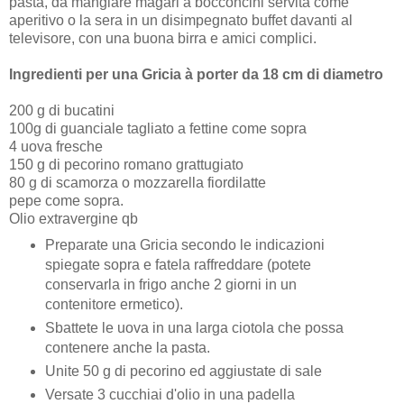
pasta, da mangiare magari a bocconcini servita come
aperitivo o la sera in un disimpegnato buffet davanti al
televisore, con una buona birra e amici complici.
Ingredienti per una Gricia à porter da 18 cm di diametro
200 g di bucatini
100g di guanciale tagliato a fettine come sopra
4 uova fresche
150 g di pecorino romano grattugiato
80 g di scamorza o mozzarella fiordilatte
pepe come sopra.
Olio extravergine qb
Preparate una Gricia secondo le indicazioni
spiegate sopra e fatela raffreddare (potete
conservarla in frigo anche 2 giorni in un
contenitore ermetico).
Sbattete le uova in una larga ciotola che possa
contenere anche la pasta.
Unite 50 g di pecorino ed aggiustate di sale
Versate 3 cucchiai d'olio in una padella