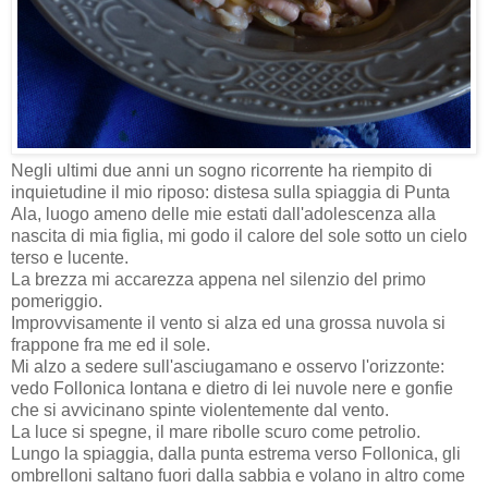
Negli ultimi due anni un sogno ricorrente ha riempito di
inquietudine il mio riposo: distesa sulla spiaggia di Punta
Ala, luogo ameno delle mie estati dall'adolescenza alla
nascita di mia figlia, mi godo il calore del sole sotto un cielo
terso e lucente.
La brezza mi accarezza appena nel silenzio del primo
pomeriggio.
Improvvisamente il vento si alza ed una grossa nuvola si
frappone fra me ed il sole.
Mi alzo a sedere sull'asciugamano e osservo l'orizzonte:
vedo Follonica lontana e dietro di lei nuvole nere e gonfie
che si avvicinano spinte violentemente dal vento.
La luce si spegne, il mare ribolle scuro come petrolio.
Lungo la spiaggia, dalla punta estrema verso Follonica, gli
ombrelloni saltano fuori dalla sabbia e volano in altro come