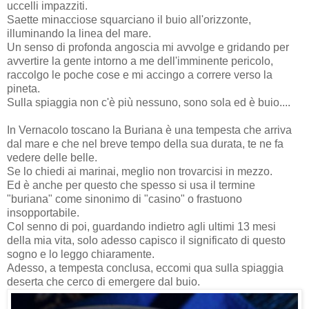
uccelli impazziti.
Saette minacciose squarciano il buio all'orizzonte,
illuminando la linea del mare.
Un senso di profonda angoscia mi avvolge e gridando per
avvertire la gente intorno a me dell'imminente pericolo,
raccolgo le poche cose e mi accingo a correre verso la
pineta.
Sulla spiaggia non c'è più nessuno, sono sola ed è buio....
In Vernacolo toscano la Buriana è una tempesta che arriva
dal mare e che nel breve tempo della sua durata, te ne fa
vedere delle belle.
Se lo chiedi ai marinai, meglio non trovarcisi in mezzo.
Ed è anche per questo che spesso si usa il termine
"buriana" come sinonimo di "casino" o frastuono
insopportabile.
Col senno di poi, guardando indietro agli ultimi 13 mesi
della mia vita, solo adesso capisco il significato di questo
sogno e lo leggo chiaramente.
Adesso, a tempesta conclusa, eccomi qua sulla spiaggia
deserta che cerco di emergere dal buio.