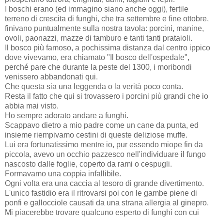
I boschi erano (ed immagino siano anche oggi), fertile
terreno di crescita di funghi, che tra settembre e fine ottobre,
finivano puntualmente sulla nostra tavola: porcini, manine,
ovoli, paonazzi, mazze di tamburo e tanti tanti prataioli.
Il bosco più famoso, a pochissima distanza dal centro ippico
dove vivevamo, era chiamato "Il bosco dell'ospedale",
perché pare che durante la peste del 1300, i moribondi
venissero abbandonati qui.
Che questa sia una leggenda o la verità poco conta.
Resta il fatto che qui si trovassero i porcini più grandi che io
abbia mai visto.
Ho sempre adorato andare a funghi.
Scappavo dietro a mio padre come un cane da punta, ed
insieme riempivamo cestini di queste deliziose muffe.
Lui era fortunatissimo mentre io, pur essendo miope fin da
piccola, avevo un occhio pazzesco nell'individuare il fungo
nascosto dalle foglie, coperto da rami o cespugli.
Formavamo una coppia infallibile.
Ogni volta era una caccia al tesoro di grande divertimento.
L'unico fastidio era il ritrovarsi poi con le gambe piene di
ponfi e gallocciole causati da una strana allergia al ginepro.
Mi piacerebbe trovare qualcuno esperto di funghi con cui