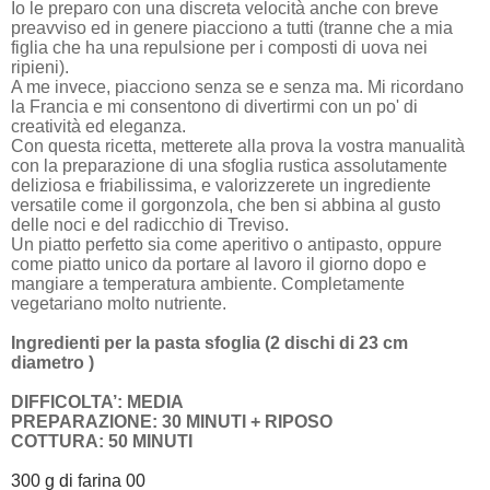
Io le preparo con una discreta velocità anche con breve
preavviso ed in genere piacciono a tutti (tranne che a mia
figlia che ha una repulsione per i composti di uova nei
ripieni).
A me invece, piacciono senza se e senza ma. Mi ricordano
la Francia e mi consentono di divertirmi con un po' di
creatività ed eleganza.
Con questa ricetta, metterete alla prova la vostra manualità
con la preparazione di una sfoglia rustica assolutamente
deliziosa e friabilissima, e valorizzerete un ingrediente
versatile come il gorgonzola, che ben si abbina al gusto
delle noci e del radicchio di Treviso.
Un piatto perfetto sia come aperitivo o antipasto, oppure
come piatto unico da portare al lavoro il giorno dopo e
mangiare a temperatura ambiente. Completamente
vegetariano molto nutriente.
Ingredienti per la pasta sfoglia (2 dischi di 23 cm
diametro )
DIFFICOLTA’: MEDIA
PREPARAZIONE: 30 MINUTI + RIPOSO
COTTURA: 50 MINUTI
300 g di farina 00