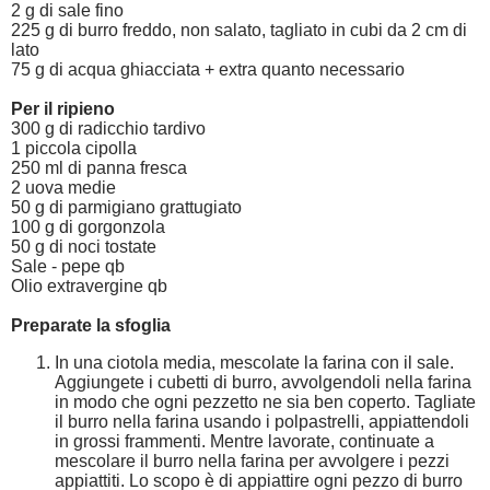
2 g di sale fino
225 g di burro freddo, non salato, tagliato in cubi da 2 cm di
lato
75 g di acqua ghiacciata + extra quanto necessario
Per il ripieno
300 g di radicchio tardivo
1 piccola cipolla
250 ml di panna fresca
2 uova medie
50 g di parmigiano grattugiato
100 g di gorgonzola
50 g di noci tostate
Sale - pepe qb
Olio extravergine qb
Preparate la sfoglia
In una ciotola media, mescolate la farina con il sale.
Aggiungete i cubetti di burro, avvolgendoli nella farina
in modo che ogni pezzetto ne sia ben coperto. Tagliate
il burro nella farina usando i polpastrelli, appiattendoli
in grossi frammenti. Mentre lavorate, continuate a
mescolare il burro nella farina per avvolgere i pezzi
appiattiti. Lo scopo è di appiattire ogni pezzo di burro