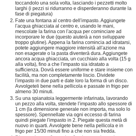
toccandolo una sola volta, lasciando i pezzetti molto
larghi (i pezzi si ridurranno e disperderanno durante la
fase di piegatura)
Fate una fontana al centro dell'impasto. Aggiungete
l'acqua ghiacciata al centro e, usando le mani,
mescolate la farina con l'acqua per cominciare ad
incorporare le due (questo aiuterà a non sviluppare
troppo glutine). Appena la farina comincia ad idratarsi,
potete aggiungere maggiore intensità all'azione ma
non esagerate o la pasta diventerà dura. Aggiungete
ancora acqua ghiacciata, un cucchiaio alla volta (15 g
alla volta), fino a che l'impasto sia idratato a
sufficienza. Dovrà essere uniforme e stare insieme con
facilità, ma non completamente liscio. Dividete
l'impasto in due parti e date loro la forma di un disco.
Avvolgeteli bene nella pellicola e passate in frigo per
almeno 30 minuti.
Su una spianatoia leggermente infarinata, lavorando
un pezzo alla volta, stendete l'impasto allo spessore di
1 cm (la dimensione generale non importa, ma solo lo
spessore). Spennellate via ogni eccesso di farina
quindi piegate l'impasto in 2. Piegate questa metà di
nuovo in quarti. Avvolgete bene nella pellicola e in
frigo per 15/30 minuti fino a che non sia fredda.