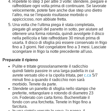
Ripetete lo step 3 per altre 3 volte: stendere, piegare e
raffreddare ogni volta prima di continuare. Se lavorate
velocemente, potete fare anche due step uno dietro
l'altro, ma se l'impasto risultasse morbido o
appiccicoso, non abbiate fretta.
Una volta che l'ultima piega è stata completata,
piegate gli angoli del panetto in sotto, per aiutare ad
ottenere una forma rotonda, quindi avvolgete il disco
nella pellicola e fate raffreddare 30 minuti prima di
usarla. Il disco di sfoglia più essere conservato in frigo
fino a 3 giorni. Nel congelatore fino a 3 mesi. Lasciate
scongelare in frigo la notte precedente all'uso.
Preparate il ripieno
Pulite e tritate grossolanamente il radicchio
quindi fatelo passire in una larga padella in cui
avrete versato olio e la cipolla tritata, per
c.ca
5/7
minuti fino a quando il radicchio non sarà
morbido. Tenete da parte.
Stendete un panetto di sfoglia nello stampo che
preferite, rettangolare o rotondo di diametro 23
cm. Foderato con carta forno. Bucherellate il
fondo con una forchetta. Tenete in frigo fino a
farcitura.
In una ciotola versate le uova, la panna, il