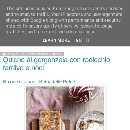
This site uses cookies from Google to deliver its services
and to analyze traffic. Your IP address and user-agent are
shared with Google along with performance and security
metrics to ensure quality of service, generate usage
statistics, and to detect and address abuse.
LEARN MORE
GOT IT
giovedì 2 novembre 2023
Quiche al gorgonzola con radicchio
tardivo e noci
No one is alone - Bernadette Peters