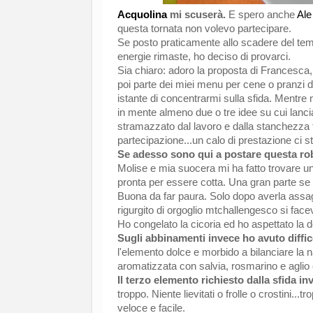
Acquolina
mi scuserà.
E spero anche
Ale
questa tornata non volevo partecipare.
Se posto praticamente allo scadere del temp
energie rimaste, ho deciso di provarci.
Sia chiaro: adoro la proposta di Francesca,
poi parte dei miei menu per cene o pranzi
istante di concentrarmi sulla sfida. Mentre 
in mente almeno due o tre idee su cui lanci
stramazzato dal lavoro e dalla stanchezza fi
partecipazione...un calo di prestazione ci s
Se adesso sono qui a postare questa rob
Molise e mia suocera mi ha fatto trovare una
pronta per essere cotta. Una gran parte se n
Buona da far paura. Solo dopo averla assa
rigurgito di orgoglio mtchallengesco si face
Ho congelato la cicoria ed ho aspettato la
Sugli abbinamenti invece ho avuto diffic
l'elemento dolce e morbido a bilanciare la 
aromatizzata con salvia, rosmarino e aglio
Il terzo elemento richiesto dalla sfida in
troppo. Niente lievitati o frolle o crostini..
veloce e facile.