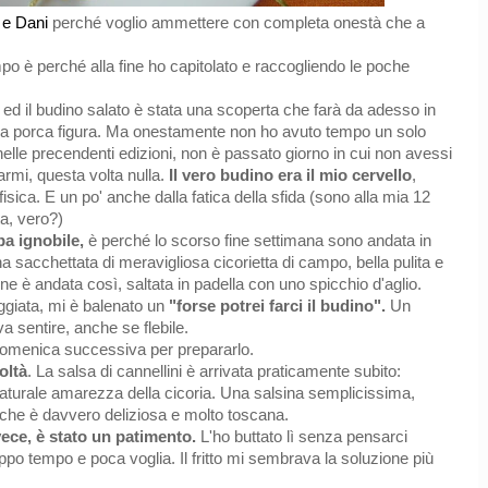
 e Dani
perché voglio ammettere con completa onestà che a
o è perché alla fine ho capitolato e raccogliendo le poche
 ed il budino salato è stata una scoperta che farà da adesso in
 da porca figura. Ma onestamente non ho avuto tempo un solo
nelle precendenti edizioni, non è passato giorno in cui non avessi
armi, questa volta nulla.
Il vero budino era il mio cervello
,
sica. E un po' anche dalla fatica della sfida (sono alla mia 12
ta, vero?)
a ignobile,
è perché lo scorso fine settimana sono andata in
 sacchettata di meravigliosa cicorietta di campo, bella pulita e
e è andata così, saltata in padella con uno spicchio d'aglio.
ggiata, mi è balenato un
"forse potrei farci il budino".
Un
va sentire, anche se flebile.
 domenica successiva per prepararlo.
oltà
. La salsa di cannellini è arrivata praticamente subito:
naturale amarezza della cicoria. Una salsina semplicissima,
 che è davvero deliziosa e molto toscana.
vece, è stato un patimento.
L'ho buttato lì senza pensarci
.troppo tempo e poca voglia. Il fritto mi sembrava la soluzione più