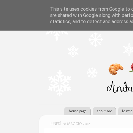
This site uses cookies from Google to de
are shared with Google along with perfo
statistics, and to detect and address a
home page
about me
le mie 
LUNEDÌ 28 MAGGIO 2012