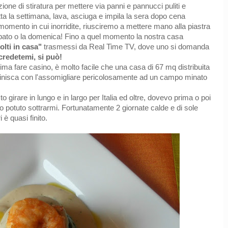
ione di stiratura per mettere via panni e pannucci puliti e
tta la settimana, lava, asciuga e impila la sera dopo cena
 momento in cui inorridite, riusciremo a mettere mano alla piastra
sabato o la domenica! Fino a quel momento la nostra casa
olti in casa"
trasmessi da Real Time TV, dove uno si domanda
 credetemi, si può!
ma fare casino, è molto facile che una casa di 67 mq distribuita
e finisca con l'assomigliare pericolosamente ad un campo minato
 girare in lungo e in largo per Italia ed oltre, dovevo prima o poi
ho potuto sottrarmi. Fortunatamente 2 giornate calde e di sole
 è quasi finito.