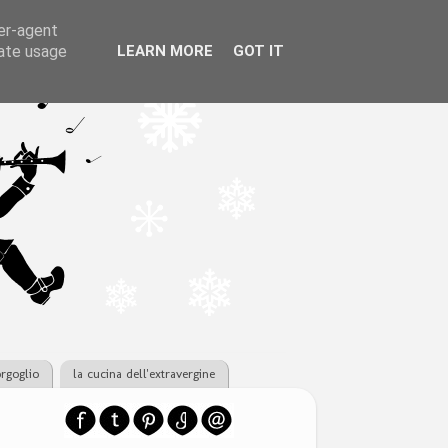
ser-agent
rate usage
LEARN MORE
GOT IT
orgoglio
la cucina dell'extravergine