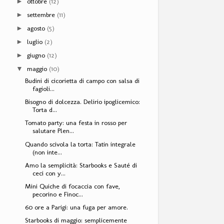
ottobre
(12)
►
settembre
(11)
►
agosto
(5)
►
luglio
(2)
►
giugno
(12)
►
maggio
(10)
▼
Budini di cicorietta di campo con salsa di
fagioli...
Bisogno di dolcezza. Delirio ipoglicemico:
Torta d...
Tomato party: una festa in rosso per
salutare Plen...
Quando scivola la torta: Tatin integrale
(non inte...
Amo la semplicità: Starbooks e Sauté di
ceci con y...
Mini Quiche di focaccia con fave,
pecorino e Finoc...
60 ore a Parigi: una fuga per amore.
Starbooks di maggio: semplicemente