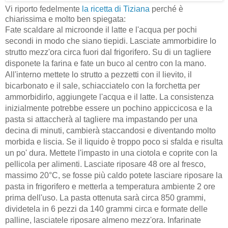
Vi riporto fedelmente
la ricetta di Tiziana
perché è
chiarissima e molto ben spiegata:
Fate scaldare al microonde il latte e l'acqua per pochi
secondi in modo che siano tiepidi. Lasciate ammorbidire lo
strutto mezz'ora circa fuori dal frigorifero. Su di un tagliere
disponete la farina e fate un buco al centro con la mano.
All'interno mettete lo strutto a pezzetti con il lievito, il
bicarbonato e il sale, schiacciatelo con la forchetta per
ammorbidirlo, aggiungete l'acqua e il latte. La consistenza
inizialmente potrebbe essere un pochino appiccicosa e la
pasta si attaccherà al tagliere ma impastando per una
decina di minuti, cambierà staccandosi e diventando molto
morbida e liscia. Se il liquido è troppo poco si sfalda e risulta
un po' dura. Mettete l'impasto in una ciotola e coprite con la
pellicola per alimenti. Lasciate riposare 48 ore al fresco,
massimo 20°C, se fosse più caldo potete lasciare riposare la
pasta in frigorifero e metterla a temperatura ambiente 2 ore
prima dell'uso. La pasta ottenuta sarà circa 850 grammi,
dividetela in 6 pezzi da 140 grammi circa e formate delle
palline, lasciatele riposare almeno mezz'ora. Infarinate