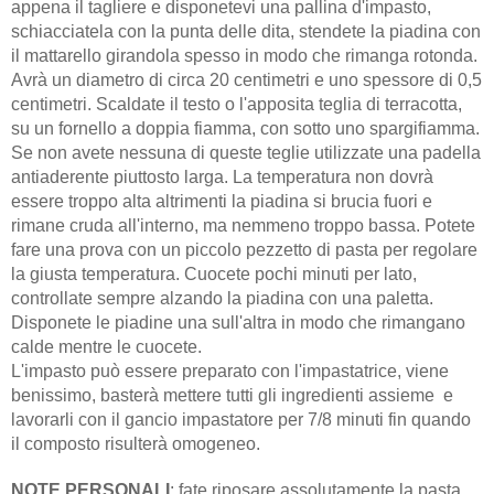
appena il tagliere e disponetevi una pallina d'impasto,
schiacciatela con la punta delle dita, stendete la piadina con
il mattarello girandola spesso in modo che rimanga rotonda.
Avrà un diametro di circa 20 centimetri e uno spessore di 0,5
centimetri. Scaldate il testo o l'apposita teglia di terracotta,
su un fornello a doppia fiamma, con sotto uno spargifiamma.
Se non avete nessuna di queste teglie utilizzate una padella
antiaderente piuttosto larga. La temperatura non dovrà
essere troppo alta altrimenti la piadina si brucia fuori e
rimane cruda all'interno, ma nemmeno troppo bassa. Potete
fare una prova con un piccolo pezzetto di pasta per regolare
la giusta temperatura. Cuocete pochi minuti per lato,
controllate sempre alzando la piadina con una paletta.
Disponete le piadine una sull'altra in modo che rimangano
calde mentre le cuocete.
L'impasto può essere preparato con l'impastatrice, viene
benissimo, basterà mettere tutti gli ingredienti assieme e
lavorarli con il gancio impastatore per 7/8 minuti fin quando
il composto risulterà omogeneo.
NOTE PERSONALI
: fate riposare assolutamente la pasta