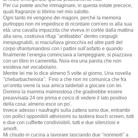
Per cui potete anche immaginare, in questa estate precoce,
quali fragranze si librino nel mio salotto.
Ogni tanto mi vengono dei magoni, perché la memoria
purtroppo non mi impedisce di ricordare com'ero io alla sua
età: una cavalla impazzita che viveva in cortile dalla mattina
alla sera, costruiva rifugi "antibabbo" dentro cespugli
inespugnabili, si maciullava ginocchia ed altre parti del
corpo sfrantumandosi con i pattini sull'asfalto e quando
finalmente l'energia cominciava a lampeggiare, si piazzava
con un libro in cameretta. Noia era una parola che non
esisteva nel vocabolario.
Mentre lei me lo dice almeno 5 volte al giorno. Una novella
"chebarbachenoia". Fino a che non mi comunica che fra
un'oretta viene la sua amica taldeitali a giocare con lei.
Domino la mamma malmostosa che gradirebbe essere
preavvisata 24 ore prima e cerco di vedere il lato positivo
della cosa: almeno esce un po'.
Invece adesso i naufraghi sulla zattera sono due, entrambi
con pollici opponibili attivissimi su tastiera touch screen, tutti
e due con cuffiette condivisibili, tutti e due silenziosi e
amorfi.
Mi chiudo in cucina a lavorare lasciando due "nonmorti" a