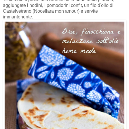
aggiungete i nodini, i pomodorini confit, un filo d'olio di
Castelvetrano (Nocellara mon amour) e servite
immantenente.