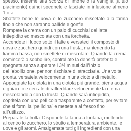
spesso, insieme alla scorza di limone o la vaniglia (a tuo
piacimento) quindi spegnete e lasciate in infusione almeno
1 ora.
Sbattete bene le uova e lo zucchero miscelato alla farina
fino a che non saranno pallide e gonfie.
Rompete la crema con un paio di cucchiai del latte
intiepidito ed mescolate con una forchetta.
Accendete il fuoco sotto il latte e versateci il composto di
uova e zucchero quindi con una frusta, mantenendo la
fiamma bassa, non smettete di mescolare. Quando la crema
comincerà a sobbollire, controllate la densità preferita e
spegnete senza superare i 3/4 minuti dall’inizio
dell’ebollizione, per non rischiare di stracciarla. Una volta
pronta, versatela velocemente in una ciotola di metallo.
Appoggiate la ciotola in una ciotola più grande, piena acqua
e ghiaccio e cercate di raffreddare velocemente la crema
mescolandola con la frusta. Quando sarà intiepidita,
copritela con una pellicola trasparente a contatto, per evitare
che si formi la “pellicina” e mettetela al fresco fino
all’utilizzo.
Preparate la frolla.
Disponete la farina a fontana, mettendo
al centro lo zucchero, lo strutto a temperatura ambiente, le
uova e gli aromi. Amalgamate tutti gli ingredienti con una