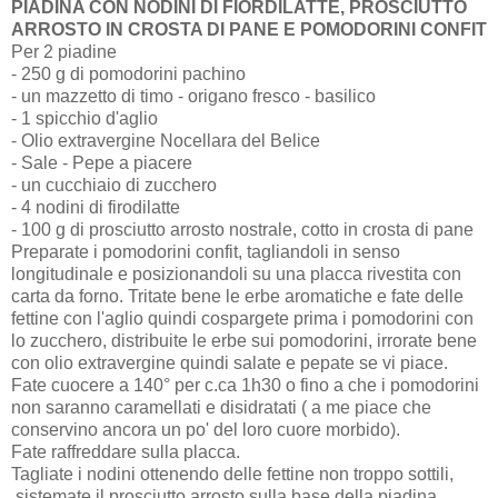
PIADINA CON NODINI DI FIORDILATTE, PROSCIUTTO
ARROSTO IN CROSTA DI PANE E POMODORINI CONFIT
Per 2 piadine
- 250 g di pomodorini pachino
- un mazzetto di timo - origano fresco - basilico
- 1 spicchio d'aglio
- Olio extravergine Nocellara del Belice
- Sale - Pepe a piacere
- un cucchiaio di zucchero
- 4 nodini di firodilatte
- 100 g di prosciutto arrosto nostrale, cotto in crosta di pane
Preparate i pomodorini confit, tagliandoli in senso
longitudinale e posizionandoli su una placca rivestita con
carta da forno. Tritate bene le erbe aromatiche e fate delle
fettine con l'aglio quindi cospargete prima i pomodorini con
lo zucchero, distribuite le erbe sui pomodorini, irrorate bene
con olio extravergine quindi salate e pepate se vi piace.
Fate cuocere a 140° per c.ca 1h30 o fino a che i pomodorini
non saranno caramellati e disidratati ( a me piace che
conservino ancora un po' del loro cuore morbido).
Fate raffreddare sulla placca.
Tagliate i nodini ottenendo delle fettine non troppo sottili,
sistemate il prosciutto arrosto sulla base della piadina,