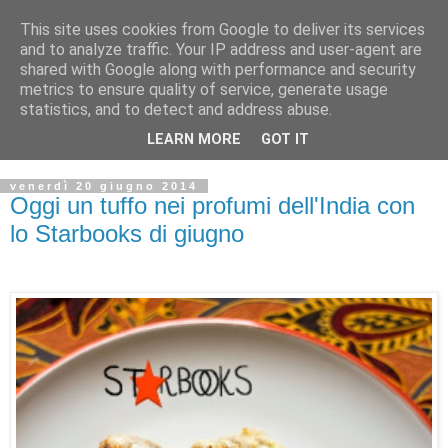
This site uses cookies from Google to deliver its services
and to analyze traffic. Your IP address and user-agent are
shared with Google along with performance and security
metrics to ensure quality of service, generate usage
statistics, and to detect and address abuse.
LEARN MORE
GOT IT
venerdì 20 giugno 2014
Oggi un tuffo nei profumi dell'India con
lo Starbooks di giugno