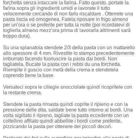
forchetta senza intaccare la farina. Fatto questo, portate la
farina sopra gli ingredienti umidi e lavorate il tutto
velocemente cercando di non farlo riscaldare . Otterrete una
pasta liscia ed omogenea. Fatela riposare in frigo almeno
per un’ora o se preferite per tutta la notte (poi ricordatevi di
toglierla almeno mezz’ora prima di lavorarla altrimenti sarà
troppo dura).
Su una spianatoia stendete 2/3 della pasta con un mattarello
allo spessore di 4 mm.
Rivestite lo stampo precedentemente
imburrato facendo fuoriuscire la pasta dai bordi. Non
tagliatela. Bucate la pasta con i rebbi du una forchetta.
Riempite il guscio con metà della crema e stendetela
coprendo bene la base.
Versateci sopra le ciliegie snocciolate quindi ricopritele con
la restante crema.
Stendete la pasta rimasta quindi coprite il ripieno e con la
pressione delle dita, saldate bene tutto intorno ai bordi. Una
volta sigillato il ripieno, tagliate la pasta eccedente con un
coltellino affilato quindi abbellite i bordi come preferite,
pizzicando la pasta per ottenere dei piccoli decori.