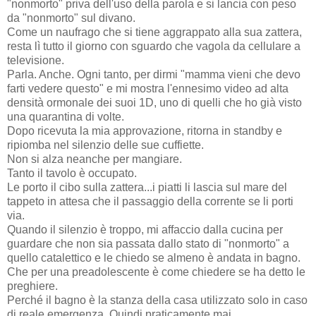
"nonmorto" priva dell'uso della parola e si lancia con peso
da "nonmorto" sul divano.
Come un naufrago che si tiene aggrappato alla sua zattera,
resta lì tutto il giorno con sguardo che vagola da cellulare a
televisione.
Parla. Anche. Ogni tanto, per dirmi "mamma vieni che devo
farti vedere questo" e mi mostra l'ennesimo video ad alta
densità ormonale dei suoi 1D, uno di quelli che ho già visto
una quarantina di volte.
Dopo ricevuta la mia approvazione, ritorna in standby e
ripiomba nel silenzio delle sue cuffiette.
Non si alza neanche per mangiare.
Tanto il tavolo è occupato.
Le porto il cibo sulla zattera...i piatti li lascia sul mare del
tappeto in attesa che il passaggio della corrente se li porti
via.
Quando il silenzio è troppo, mi affaccio dalla cucina per
guardare che non sia passata dallo stato di "nonmorto" a
quello catalettico e le chiedo se almeno è andata in bagno.
Che per una preadolescente è come chiedere se ha detto le
preghiere.
Perché il bagno è la stanza della casa utilizzato solo in caso
di reale emergenza. Quindi praticamente mai.