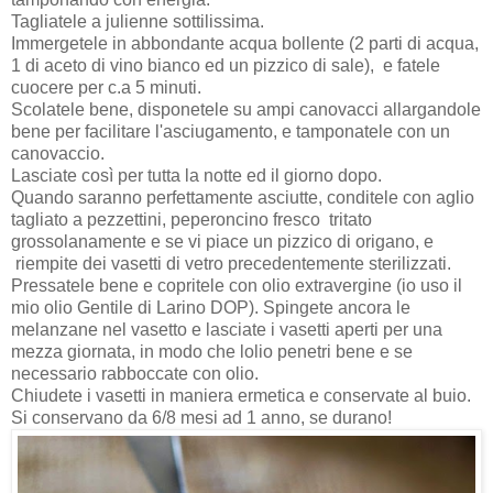
Tagliatele a julienne sottilissima.
Immergetele in abbondante acqua bollente (2 parti di acqua,
1 di aceto di vino bianco ed un pizzico di sale), e fatele
cuocere per c.a 5 minuti.
Scolatele bene, disponetele su ampi canovacci allargandole
bene per facilitare l'asciugamento, e tamponatele con un
canovaccio.
Lasciate così per tutta la notte ed il giorno dopo.
Quando saranno perfettamente asciutte, conditele con aglio
tagliato a pezzettini, peperoncino fresco tritato
grossolanamente e se vi piace un pizzico di origano, e
riempite dei vasetti di vetro precedentemente sterilizzati.
Pressatele bene e copritele con olio extravergine (io uso il
mio olio Gentile di Larino DOP). Spingete ancora le
melanzane nel vasetto e lasciate i vasetti aperti per una
mezza giornata, in modo che lolio penetri bene e se
necessario rabboccate con olio.
Chiudete i vasetti in maniera ermetica e conservate al buio.
Si conservano da 6/8 mesi ad 1 anno, se durano!