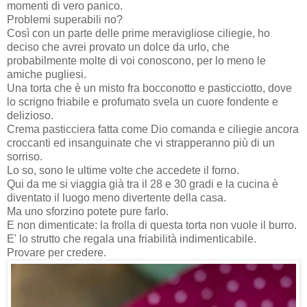
momenti di vero panico.
Problemi superabili no?
Così con un parte delle prime meravigliose ciliegie, ho
deciso che avrei provato un dolce da urlo, che
probabilmente molte di voi conoscono, per lo meno le
amiche pugliesi.
Una torta che è un misto fra bocconotto e pasticciotto, dove
lo scrigno friabile e profumato svela un cuore fondente e
delizioso.
Crema pasticciera fatta come Dio comanda e ciliegie ancora
croccanti ed insanguinate che vi strapperanno più di un
sorriso.
Lo so, sono le ultime volte che accedete il forno.
Qui da me si viaggia già tra il 28 e 30 gradi e la cucina è
diventato il luogo meno divertente della casa.
Ma uno sforzino potete pure farlo.
E non dimenticate: la frolla di questa torta non vuole il burro.
E' lo strutto che regala una friabilità indimenticabile.
Provare per credere.