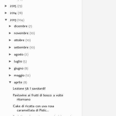
2015
(73)
►
2014
(78)
►
2013
(104)
▼
dicembre
(7)
►
novembre
(10)
►
ottobre
(10)
►
settembre
(10)
►
agosto
(2)
►
luglio
(5)
►
giugno
(8)
►
maggio
(12)
►
aprile
(8)
▼
Lezione 58: I savoiardi!
Pavlovine ai frutti di bosco: a volte
ritornano
Cake di ricotta con uva rosa
caramellata di Pistic...