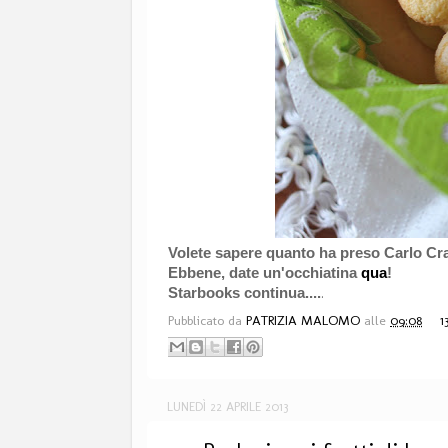
Volete sapere quanto ha preso Carlo C
Ebbene, date un'occhiatina
qua
!
.
Starbooks continua....
Pubblicato da
PATRIZIA MALOMO
alle
09:08
1
LUNEDÌ 22 APRILE 2013