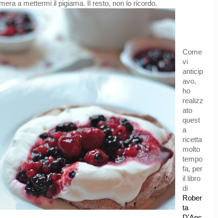
era a mettermi il pigiama. Il resto, non lo ricordo.
Come
vi
anticip
avo,
ho
realizz
ato
quest
a
ricetta
molto
tempo
fa, per
il libro
di
Rober
ta
D'Anc