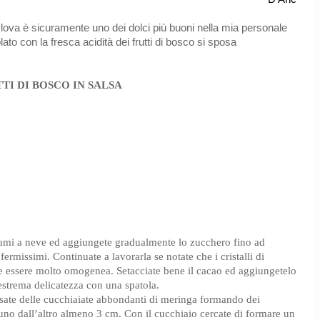
vlova è sicuramente uno dei dolci più buoni nella mia personale
ato con la fresca acidità dei frutti di bosco si sposa
I DI BOSCO IN SALSA
lbumi a neve ed aggiungete gradualmente lo zucchero fino ad
ermissimi. Continuate a lavorarla se notate che i cristalli di
ve essere molto omogenea. Setacciate bene il cacao ed aggiungetelo
estrema delicatezza con una spatola.
ersate delle cucchiaiate abbondanti di meringa formando dei
’uno dall’altro almeno 3 cm. Con il cucchiaio cercate di formare un