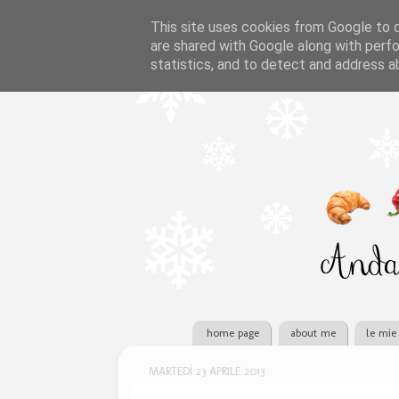
This site uses cookies from Google to de
are shared with Google along with perfo
statistics, and to detect and address a
home page
about me
le mie 
MARTEDÌ 23 APRILE 2013