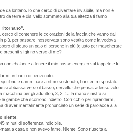
vede da lontano. Io che cerco di diventare invisibile, ma non è
o da terra e dislivello sommato alla tua altezza ti fanno
 ritornano".
 cerco di contenere le colorazioni della faccia che vanno dal
, in più, per passare inosservata sono vestita come la vedova
ebbero di sicuro un paio di persone in più (giusto per mascherare
ste presenti si girino verso di me?
on non chalance a tenere il mio passo energico sul tappeto e lui
darmi un bacio di benvenuto.
equilibrio e camminare a ritmo sostenuto, baricentro spostato
e si abbassa verso il basso, cervello che pensa: adesso volo
 macchina per gli adduttori, 3, 2, 1...la mano sinistra si
 le gambe che scorrono indietro. Corricchio per riprendermi,
ima di aver mentalmente pronunciato un serie di parolacce alla
o niente.
45 minuti di sofferenza indicibile.
tornata a casa e non avevo fame. Niente. Sono riuscita a