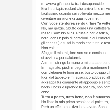
mi aveva già inserita tra i desaparecidos.
Ero lì sul tapis-roulant che arriva lui e mi 
facilissimo quando sei sollevata mezzo metr
diventare un pilone di quasi due metri.
Con voce stentorea sento urlare "a volte
No, ma grazie. Sbuffo come una caffettiera,
rosso Carminio al blu Prussia per la fatica
nera, con un paio di pantaloni in cui entrer
gli eccessi) e tu fai in modo che tutte le te
Non esiste.
Sfoggio il mio migliore sorriso e continuo c
si avvicina per salutarmi.
Anzi, mi stringe la mano e mi tira a se
per 
Immaginate: piedi impegnati a mantenere l'
completamente fuori asse, busto obliquo ch
fuori dal tappeto e mi spiaccico addosso alla
aggrappa furiosamente all'appoggio e sento
bacio il boss e riprendo la postura, non pr
enne.
Tutto a posto, tutto bene, non è success
Ho finito la mia prima sessione di palestra, 
Però un effetto positivo lo ha avuto. Sono 