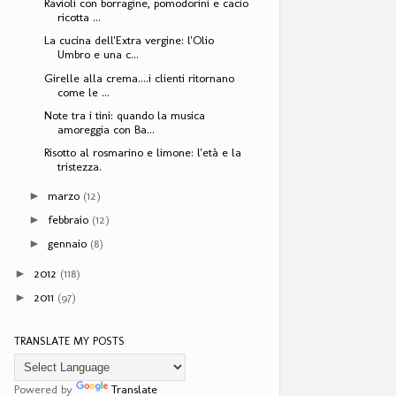
Ravioli con borragine, pomodorini e cacio
ricotta ...
La cucina dell'Extra vergine: l'Olio
Umbro e una c...
Girelle alla crema....i clienti ritornano
come le ...
Note tra i tini: quando la musica
amoreggia con Ba...
Risotto al rosmarino e limone: l'età e la
tristezza.
marzo
(12)
►
febbraio
(12)
►
gennaio
(8)
►
2012
(118)
►
2011
(97)
►
TRANSLATE MY POSTS
Powered by
Translate