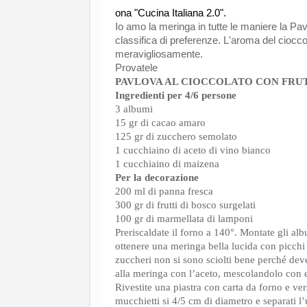
ona "Cucina Italiana 2.0".
Io amo la meringa in tutte le maniere la Pa
classifica di preferenze. L'aroma del cioccol
meravigliosamente.
Provatele
PAVLOVA AL CIOCCOLATO CON FRUTT
Ingredienti per 4/6 persone
3 albumi
15 gr di cacao amaro
125 gr di zucchero semolato
1 cucchiaino di aceto di vino bianco
1 cucchiaino di maizena
Per la decorazione
200 ml di panna fresca
300 gr di frutti di bosco surgelati
100 gr di marmellata di lamponi
Preriscaldate il forno a 140°. Montate gli a
ottenere una meringa bella lucida con picchi f
zuccheri non si sono sciolti bene perché de
alla meringa con l’aceto, mescolandolo con 
Rivestite una piastra con carta da forno e v
mucchietti si 4/5 cm di diametro e separati l