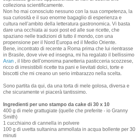
colleziona scientificamente.
Non ho mai conosciuto nessuno con la sua competenza, la
sua curiosità e il suo enorme bagaglio di esperienza e
cultura nell'ambito della letteratura gastronomica. Vi basta
dare una occhiata ai suoi post ed alle sue ricette, che
spaziano nelle tradizioni di tutto il mondo, con una
propensione per il Nord Europa ed il Medio Oriente.
Bene, incontrato di recente a Roma prima che lui rientrasse
in Brasile, dove vive ed insegna, mi ha regalato il bellissimo
Aran
, il libro dell'omonima panetteria pasticceria scozzese,
ricco di irresistibili ricette tra pani e lievitati dolci, torte e
biscotti che mi creano un serio imbarazzo nella scelta.
Sono partita da qui, da una torta di mele golosa, diversa e
che sicuramente vi piacerà tantissimo.
Ingredienti per uno stampo da cake di 30 x 10
400 g di mele grattugiate (quelle che preferite - io Granny
Smith)
1 cucchiaino di cannella in polvere
100 g di uvetta sultanina ammollata in acqua bollente per 30
minuti