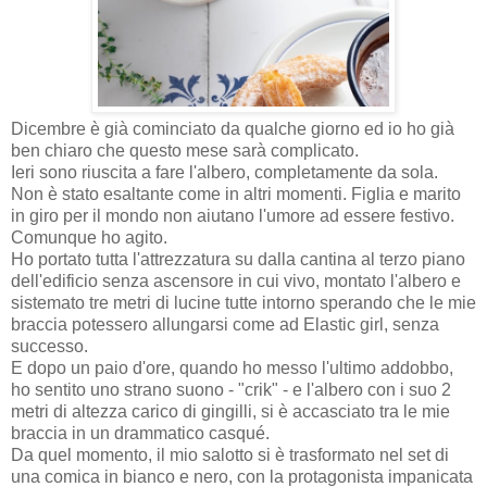
Dicembre è già cominciato da qualche giorno ed io ho già
ben chiaro che questo mese sarà complicato.
Ieri sono riuscita a fare l'albero, completamente da sola.
Non è stato esaltante come in altri momenti. Figlia e marito
in giro per il mondo non aiutano l'umore ad essere festivo.
Comunque ho agito.
Ho portato tutta l'attrezzatura su dalla cantina al terzo piano
dell'edificio senza ascensore in cui vivo, montato l'albero e
sistemato tre metri di lucine tutte intorno sperando che le mie
braccia potessero allungarsi come ad Elastic girl, senza
successo.
E dopo un paio d'ore, quando ho messo l'ultimo addobbo,
ho sentito uno strano suono - "crik" - e l'albero con i suo 2
metri di altezza carico di gingilli, si è accasciato tra le mie
braccia in un drammatico casqué.
Da quel momento, il mio salotto si è trasformato nel set di
una comica in bianco e nero, con la protagonista impanicata