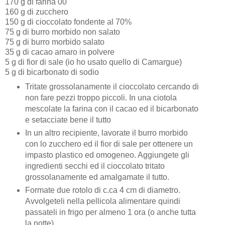
170 g di farina 00
160 g di zucchero
150 g di cioccolato fondente al 70%
75 g di burro morbido non salato
75 g di burro morbido salato
35 g di cacao amaro in polvere
5 g di fior di sale (io ho usato quello di Camargue)
5 g di bicarbonato di sodio
Tritate grossolanamente il cioccolato cercando di
non fare pezzi troppo piccoli. In una ciotola
mescolate la farina con il cacao ed il bicarbonato
e setacciate bene il tutto
In un altro recipiente, lavorate il burro morbido
con lo zucchero ed il fior di sale per ottenere un
impasto plastico ed omogeneo. Aggiungete gli
ingredienti secchi ed il cioccolato tritato
grossolanamente ed amalgamate il tutto.
Formate due rotolo di c.ca 4 cm di diametro.
Avvolgeteli nella pellicola alimentare quindi
passateli in frigo per almeno 1 ora (o anche tutta
la notte).