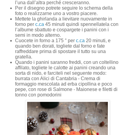
l’una dall’altra perché cresceranno.
Per il disegno potrete seguire lo schema della
foto o realizzarne uno a vostro piacere.
Mettete la ghirlanda a lievitare nuovamente in
forno per
c.ca
45 minuti quindi spennellatela con
l’albume sbattuto e cospargete i panini con i
semi in modo alterno.
Cuocete in forno a 175 ° per
c.ca
20 minuti, e
quando ben dorati, togliete dal forno e fate
raffreddare prima di spostare il tutto su una
gratella.
Quando i panini saranno freddi, con un coltellino
affilato, togliete le calotte ai panini creando una
sorta di nido, e farciteli nel seguente modo:
burrata con Alici di Cantabria - Crema di
formaggio mescolata ad erba cipollina e poco
pepe, con rose di Salmone - Maionese e filetti di
tonno con pomodorini