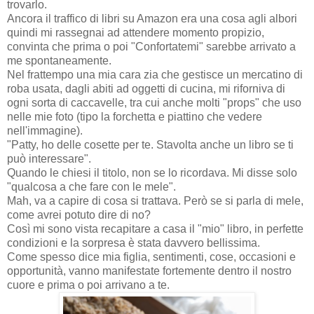
trovarlo.
Ancora il traffico di libri su Amazon era una cosa agli albori
quindi mi rassegnai ad attendere momento propizio,
convinta che prima o poi "Confortatemi" sarebbe arrivato a
me spontaneamente.
Nel frattempo una mia cara zia che gestisce un mercatino di
roba usata, dagli abiti ad oggetti di cucina, mi riforniva di
ogni sorta di caccavelle, tra cui anche molti "props" che uso
nelle mie foto (tipo la forchetta e piattino che vedere
nell'immagine).
"Patty, ho delle cosette per te. Stavolta anche un libro se ti
può interessare".
Quando le chiesi il titolo, non se lo ricordava. Mi disse solo
"qualcosa a che fare con le mele".
Mah, va a capire di cosa si trattava. Però se si parla di mele,
come avrei potuto dire di no?
Così mi sono vista recapitare a casa il "mio" libro, in perfette
condizioni e la sorpresa è stata davvero bellissima.
Come spesso dice mia figlia, sentimenti, cose, occasioni e
opportunità, vanno manifestate fortemente dentro il nostro
cuore e prima o poi arrivano a te.