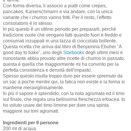
Con forma diversa, li associo a piatti come crepes,
pancakes, Kaiserschmarrn e via andare, con la unica
variante che i churros vanno fritti. Per il resto, l'effetto
consolatorio è lo stesso.
In più questo è un ottimo periodo per prepararli, perché
tradizione vuole che vengano fatti quando fuori è freddo e
consumati inzuppati in una tazza di cioccolata bollente.
Questa ricetta che arriva dal libro di Benjamina Ebuhei "A
good day to bake", uno degli
Starbooks
degli ultimi mesi e
nonostante abbia provato altre ricette di churros in passato,
questa è quella che maggiormente mi ha convinto per la
perfetta consistenza e densità dell'impasto.
Spesso questo risulta troppo duro per essere spremuto da
un sac a poche mentre qui, la fatica non esiste e la forma si
mantiene meravigliosamente.
In più il sapore è splendido, con la nota agrumata ed il timo
sul finale, che regala una bellissima freschezza erbacea. Io
ho voluto usare del timo limone per dare una spinta
maggiore sui toni agrumati.
Ingredienti per 6 persone
200 ml di acqua