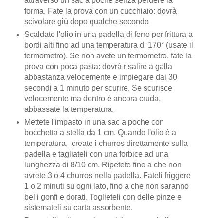
attraverso un sac a poche senza perdere la
forma. Fate la prova con un cucchiaio: dovrà
scivolare giù dopo qualche secondo
Scaldate l'olio in una padella di ferro per frittura a
bordi alti fino ad una temperatura di 170° (usate il
termometro). Se non avete un termometro, fate la
prova con poca pasta: dovrà risalire a galla
abbastanza velocemente e impiegare dai 30
secondi a 1 minuto per scurire. Se scurisce
velocemente ma dentro è ancora cruda,
abbassate la temperatura.
Mettete l'impasto in una sac a poche con
bocchetta a stella da 1 cm. Quando l'olio è a
temperatura, create i churros direttamente sulla
padella e tagliateli con una forbice ad una
lunghezza di 8/10 cm. Ripetete fino a che non
avrete 3 o 4 churros nella padella. Fateli friggere
1 o 2 minuti su ogni lato, fino a che non saranno
belli gonfi e dorati. Toglieteli con delle pinze e
sistemateli su carta assorbente.