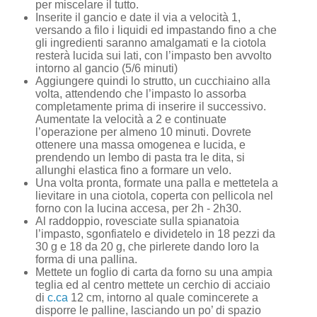
per miscelare il tutto.
Inserite il gancio e date il via a velocità 1,
versando a filo i liquidi ed impastando fino a che
gli ingredienti saranno amalgamati e la ciotola
resterà lucida sui lati, con l’impasto ben avvolto
intorno al gancio (5/6 minuti)
Aggiungere quindi lo strutto, un cucchiaino alla
volta, attendendo che l’impasto lo assorba
completamente prima di inserire il successivo.
Aumentate la velocità a 2 e continuate
l’operazione per almeno 10 minuti. Dovrete
ottenere una massa omogenea e lucida, e
prendendo un lembo di pasta tra le dita, si
allunghi elastica fino a formare un velo.
Una volta pronta, formate una palla e mettetela a
lievitare in una ciotola, coperta con pellicola nel
forno con la lucina accesa, per 2h - 2h30.
Al raddoppio, rovesciate sulla spianatoia
l’impasto, sgonfiatelo e dividetelo in 18 pezzi da
30 g e 18 da 20 g, che pirlerete dando loro la
forma di una pallina.
Mettete un foglio di carta da forno su una ampia
teglia ed al centro mettete un cerchio di acciaio
di
c.ca
12 cm, intorno al quale comincerete a
disporre le palline, lasciando un po’ di spazio