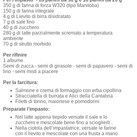
350 g di farina di forza W320 (tipo Manitoba)
150 g di farina integrale
4 g di Lievito di birra disidratato
7 g di sale fino
40 g di zucchero
280 g di latte parzialmente scremato a temperatura
ambiente
70 g di strutto morbido
Per rifinire
1 albume
Semi di zucca - semi di girasole - semi di papavero - semi di
lino - semi misti a piacere
Per la farcitura:
Salmone e crema di formaggio con erba cipollina
Stracciatella di burrata e Alici della Cantabria
Filetti di tonno, maionese e pomodorini
Preparate l’impasto:
Nel latte appena tiepido versate il sale e lo
zucchero e mescolate bene fino a scioglierli .
Nella ciotola dell’impastatrice, versate le farine
con il lievito e mescolate con una frusta a mano