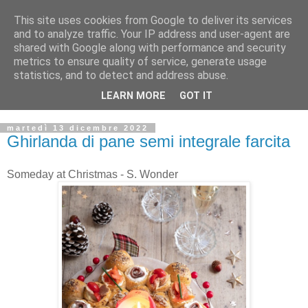
This site uses cookies from Google to deliver its services
and to analyze traffic. Your IP address and user-agent are
shared with Google along with performance and security
metrics to ensure quality of service, generate usage
statistics, and to detect and address abuse.
LEARN MORE
GOT IT
martedì 13 dicembre 2022
Ghirlanda di pane semi integrale farcita
Someday at Christmas - S. Wonder