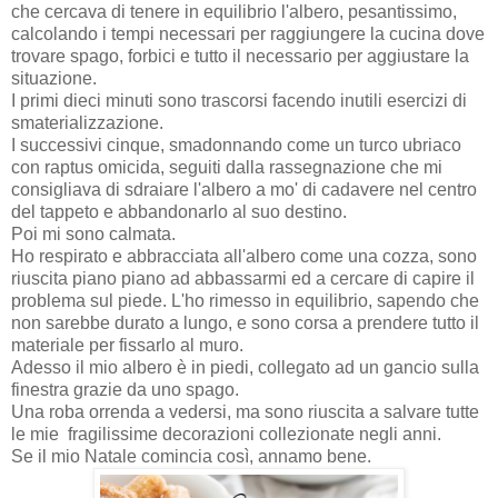
che cercava di tenere in equilibrio l'albero, pesantissimo,
calcolando i tempi necessari per raggiungere la cucina dove
trovare spago, forbici e tutto il necessario per aggiustare la
situazione.
I primi dieci minuti sono trascorsi facendo inutili esercizi di
smaterializzazione.
I successivi cinque, smadonnando come un turco ubriaco
con raptus omicida, seguiti dalla rassegnazione che mi
consigliava di sdraiare l'albero a mo' di cadavere nel centro
del tappeto e abbandonarlo al suo destino.
Poi mi sono calmata.
Ho respirato e abbracciata all'albero come una cozza, sono
riuscita piano piano ad abbassarmi ed a cercare di capire il
problema sul piede. L'ho rimesso in equilibrio, sapendo che
non sarebbe durato a lungo, e sono corsa a prendere tutto il
materiale per fissarlo al muro.
Adesso il mio albero è in piedi, collegato ad un gancio sulla
finestra grazie da uno spago.
Una roba orrenda a vedersi, ma sono riuscita a salvare tutte
le mie fragilissime decorazioni collezionate negli anni.
Se il mio Natale comincia così, annamo bene.