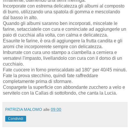
rimanente, ottenendo una semi meringa.
Incorporate con estrema delicatezza gli albumi al composto
di burro, utilizzando una spatola di gomma e mescolando
dal basso in alto.
Quando gli albumi saranno ben incorporati, miscelate le
farine, setacciatele con cura e cominciate ad aggiungerle un
paio di cucchiai alla volta, con calma e delicatezza.
Esaurite le farine, è ora di aggiungere la frutta candita e gli
aromi che incorporerete sempre con delicatezza.
Imburrate con cura uno stampo a ciambella a cerniera e
versatevi l'impasto, livellandolo con cura con il dorso di un
cucchiaio.
Fate cuocere in forno preriscaldato ad 180° per 40/45 minuti.
Fate la prova stecchino, quindi fate raffreddare
completamente prima di sformare.
Cospargete la superficie con abbondante zucchero a velo e
servitelo con la Callas di sottofondo, che canta la Lucia.
PATRIZIA MALOMO
alle
09:00
Condividi