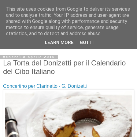
This site uses cookies from Google to deliver its services
and to analyze traffic. Your IP address and user-agent are
shared with Google along with performance and security
metrics to ensure quality of service, generate usage
statistics, and to detect and address abuse.
LEARN MORE
GOT IT
venerdì 8 aprile 2016
La Torta del Donizetti per il Calendario
del Cibo Italiano
Concertino per Clarinetto - G. Donizetti