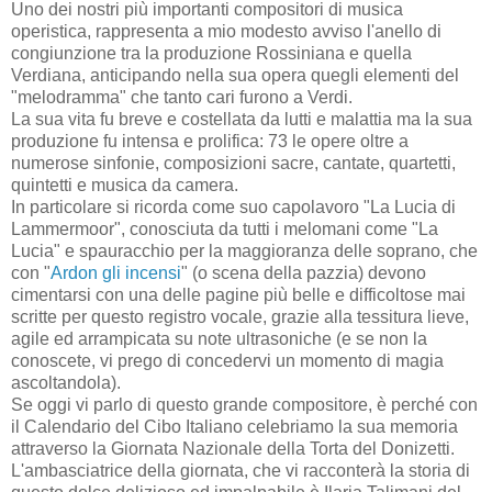
Uno dei nostri più importanti compositori di musica
operistica, rappresenta a mio modesto avviso l'anello di
congiunzione tra la produzione Rossiniana e quella
Verdiana, anticipando nella sua opera quegli elementi del
"melodramma" che tanto cari furono a Verdi.
La sua vita fu breve e costellata da lutti e malattia ma la sua
produzione fu intensa e prolifica: 73 le opere oltre a
numerose sinfonie, composizioni sacre, cantate, quartetti,
quintetti e musica da camera.
In particolare si ricorda come suo capolavoro "La Lucia di
Lammermoor", conosciuta da tutti i melomani come "La
Lucia" e spauracchio per la maggioranza delle soprano, che
con "
Ardon gli incensi
" (o scena della pazzia) devono
cimentarsi con una delle pagine più belle e difficoltose mai
scritte per questo registro vocale, grazie alla tessitura lieve,
agile ed arrampicata su note ultrasoniche (e se non la
conoscete, vi prego di concedervi un momento di magia
ascoltandola).
Se oggi vi parlo di questo grande compositore, è perché con
il Calendario del Cibo Italiano celebriamo la sua memoria
attraverso la Giornata Nazionale della Torta del Donizetti.
L'ambasciatrice della giornata, che vi racconterà la storia di