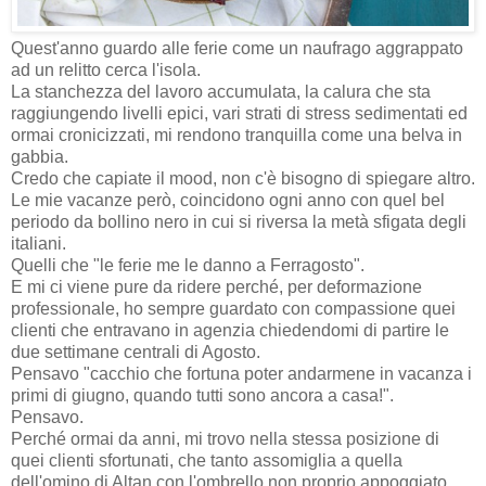
Quest'anno guardo alle ferie come un naufrago aggrappato
ad un relitto cerca l'isola.
La stanchezza del lavoro accumulata, la calura che sta
raggiungendo livelli epici, vari strati di stress sedimentati ed
ormai cronicizzati, mi rendono tranquilla come una belva in
gabbia.
Credo che capiate il mood, non c'è bisogno di spiegare altro.
Le mie vacanze però, coincidono ogni anno con quel bel
periodo da bollino nero in cui si riversa la metà sfigata degli
italiani.
Quelli che "le ferie me le danno a Ferragosto".
E mi ci viene pure da ridere perché, per deformazione
professionale, ho sempre guardato con compassione quei
clienti che entravano in agenzia chiedendomi di partire le
due settimane centrali di Agosto.
Pensavo "cacchio che fortuna poter andarmene in vacanza i
primi di giugno, quando tutti sono ancora a casa!".
Pensavo.
Perché ormai da anni, mi trovo nella stessa posizione di
quei clienti sfortunati, che tanto assomiglia a quella
dell'omino di Altan con l'ombrello non proprio appoggiato