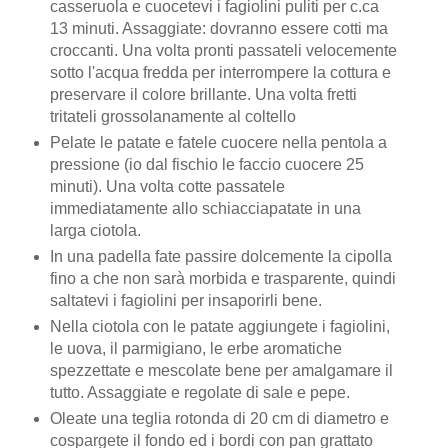
casseruola e cuocetevi i fagiolini puliti per c.ca
13 minuti. Assaggiate: dovranno essere cotti ma
croccanti. Una volta pronti passateli velocemente
sotto l'acqua fredda per interrompere la cottura e
preservare il colore brillante. Una volta fretti
tritateli grossolanamente al coltello
Pelate le patate e fatele cuocere nella pentola a
pressione (io dal fischio le faccio cuocere 25
minuti). Una volta cotte passatele
immediatamente allo schiacciapatate in una
larga ciotola.
In una padella fate passire dolcemente la cipolla
fino a che non sarà morbida e trasparente, quindi
saltatevi i fagiolini per insaporirli bene.
Nella ciotola con le patate aggiungete i fagiolini,
le uova, il parmigiano, le erbe aromatiche
spezzettate e mescolate bene per amalgamare il
tutto. Assaggiate e regolate di sale e pepe.
Oleate una teglia rotonda di 20 cm di diametro e
cospargete il fondo ed i bordi con pan grattato