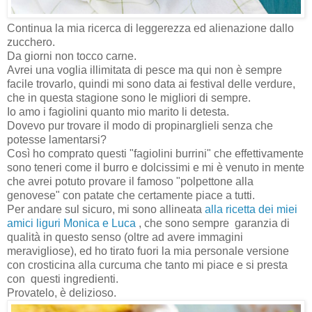
Continua
la mia ricerca di leggerezza ed alienazione dallo
zucchero.
Da giorni non tocco carne.
Avrei una voglia illimitata di pesce ma qui non è sempre
facile trovarlo, quindi mi sono data ai festival delle verdure,
che in questa stagione sono le migliori di sempre.
Io amo i fagiolini quanto mio marito li detesta.
Dovevo pur trovare il modo di propinarglieli senza che
potesse lamentarsi?
Così ho comprato questi "fagiolini burrini" che effettivamente
sono teneri come il burro e dolcissimi e mi è venuto in mente
che avrei potuto provare il famoso "polpettone alla
genovese" con patate che certamente piace a tutti.
Per andare sul sicuro, mi sono allineata
alla ricetta dei miei
amici liguri Monica e Luca
, che sono sempre garanzia di
qualità in questo senso (oltre ad avere immagini
meravigliose), ed ho tirato fuori la mia personale versione
con crosticina alla curcuma che tanto mi piace e si presta
con questi ingredienti.
Provatelo, è delizioso.