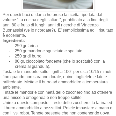
Per questi baci di dama ho preso la ricetta riportata dal
volume “La cucina degli Italiani”, pubblicato alla fine degli
anni 80 e frutto di lunghi anni di ricerche di Vincenzo
Buonassisi (ve lo ricordate?). E’ semplicissima ed il risultato
è eccellente.
Ingredienti:
-
250 gr farina
-
250 gr mandorle sgusciate e spellate
-
250 gr di burro
-
80 gr. cioccolato fondente (che io sostituirò con la
crema al gianduia).
Tostate le mandorle sotto il grill a 100° per c.ca 10/15 minuti
fino quando non saranno dorate, quindi toglietele e fatele
raffreddate. Mettete il burro ad ammorbidire a temperatura
ambiente.
Tritate le mandorle con metà dello zucchero fino ad ottenere
una miscela omogenea e non troppo sottile.
Unire a questo composto il resto dello zucchero, la farina ed
il burro ammorbidito a pezzettini. Potete impastare a mano o
con il vs. robot. Tenete presente che non contenendo uova,