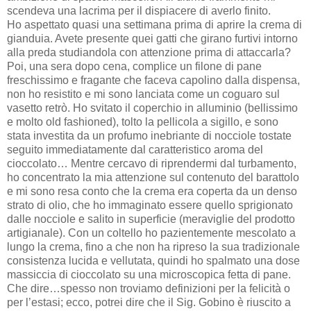
scendeva una lacrima per il dispiacere di averlo finito.
Ho aspettato quasi una settimana prima di aprire la crema di
gianduia. Avete presente quei gatti che girano furtivi intorno
alla preda studiandola con attenzione prima di attaccarla?
Poi, una sera dopo cena, complice un filone di pane
freschissimo e fragante che faceva capolino dalla dispensa,
non ho resistito e mi sono lanciata come un coguaro sul
vasetto retrò. Ho svitato il coperchio in alluminio (bellissimo
e molto old fashioned), tolto la pellicola a sigillo, e sono
stata investita da un profumo inebriante di nocciole tostate
seguito immediatamente dal caratteristico aroma del
cioccolato… Mentre cercavo di riprendermi dal turbamento,
ho concentrato la mia attenzione sul contenuto del barattolo
e mi sono resa conto che la crema era coperta da un denso
strato di olio, che ho immaginato essere quello sprigionato
dalle nocciole e salito in superficie (meraviglie del prodotto
artigianale). Con un coltello ho pazientemente mescolato a
lungo la crema, fino a che non ha ripreso la sua tradizionale
consistenza lucida e vellutata, quindi ho spalmato una dose
massiccia di cioccolato su una microscopica fetta di pane.
Che dire…spesso non troviamo definizioni per la felicità o
per l’estasi; ecco, potrei dire che il Sig. Gobino è riuscito a