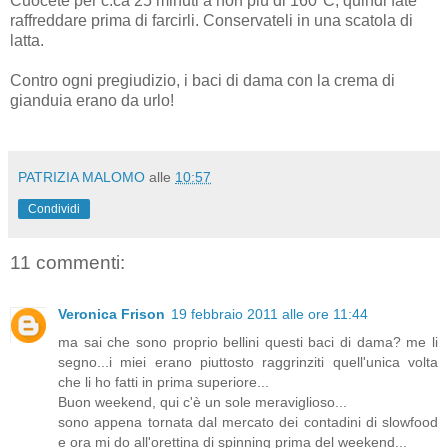
Cuocete per c.ca 25 minuti a non più di 160°C, quindi fate
raffreddare prima di farcirli. Conservateli in una scatola di
latta.
Contro ogni pregiudizio, i baci di dama con la crema di
gianduia erano da urlo!
PATRIZIA MALOMO
alle
10:57
Condividi
11 commenti:
Veronica Frison
19 febbraio 2011 alle ore 11:44
ma sai che sono proprio bellini questi baci di dama? me li
segno...i miei erano piuttosto raggrinziti quell'unica volta
che li ho fatti in prima superiore...
Buon weekend, qui c'è un sole meraviglioso...
sono appena tornata dal mercato dei contadini di slowfood
e ora mi do all'orettina di spinning prima del weekend...