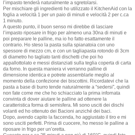
l’impasto tenderà naturalmente a sgretolarsi.
Per mischiare gli ingredienti ho utilizzato il KitchenAid con la
foglia a velocità 1 per un paio di minuti e velocità 2 per c.ca
1 minuto.
A questo punto, il buon senso mi direbbe di lasciare
l’impasto riposare in frigo per almeno una 30na di minuti e
poi preparare le palline, ma io ho fatto esattamente il
contrario. Ho steso la pasta sulla spianatoia con uno
spessore di mezzo cm, e con un tagliapasta rotondo di 3cm
di diametro ho tagliato tanti dischetti che poi ho
appallottolato e messi distanziati sulla teglia coperta di carta
da forno. In questa maniera vi verranno palline di
dimensione identica e potrete assemblarle meglio al
momento della confezione dei biscottini. Ricordatevi che la
pasta a base di burro tende naturalmente a “sedersi”, quindi
non fate come me che ho schiacciato la prima infornata
convinta di dover aiutare le palline ad ottenere la
caratteristica forma di semisfera. Mi sono usciti dei dischi
volanti ed ho ottenuto dei Bacioni anziché dei baci.
Dopo, avendo capito la faccenda, ho aggiustato il tiro e mi
sono usciti perfetti. Prima di cuocere, ho messo le palline a
riposare in frigo per un’oretta.