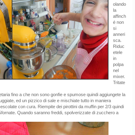
olando
la
affinch
é non
si
anneri
sca.
Riduc
etele
in
polpa
nel
mixer.
Tritate
etaria fino a che non sono gonfie e spumose quindi aggiungete la
ttuggiate, ed un pizzico di sale e mischiate tutto in maniera
colate con cura. Riempite dei pirottini da muffin per 2/3 quindi
 Sfornate. Quando saranno freddi, spolverizzate di zucchero a