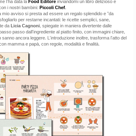
e l'ha data la
Food Editore
inviandomi un libro delizioso e
 con i nostri bambini:
Piccoli Chef
.
 a mio avviso si presta ad essere un regalo splendido e "da
sfogliarlo per restarne incantati: le ricette semplici, sane,
ste da
Licia Cagnoni
, spiegate in maniera divertente dalle
passo passo dall'ingrediente al piatto finito, con immagini chiare,
n sanno ancora leggere. L'i
ntroduzione inoltre, trasforma l'atto del
 con mamma e papà, con regole, modalità e finalità.