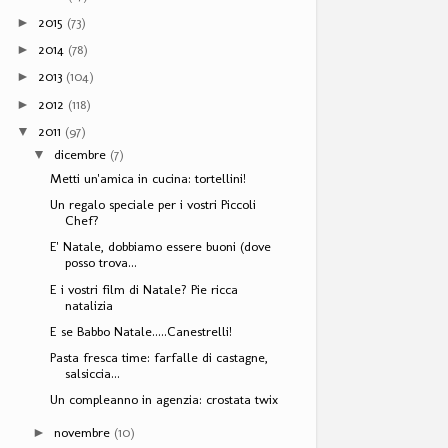
2015
(73)
►
2014
(78)
►
2013
(104)
►
2012
(118)
►
2011
(97)
▼
dicembre
(7)
▼
Metti un'amica in cucina: tortellini!
Un regalo speciale per i vostri Piccoli
Chef?
E' Natale, dobbiamo essere buoni (dove
posso trova...
E i vostri film di Natale? Pie ricca
natalizia
E se Babbo Natale.....Canestrelli!
Pasta fresca time: farfalle di castagne,
salsiccia...
Un compleanno in agenzia: crostata twix
novembre
(10)
►