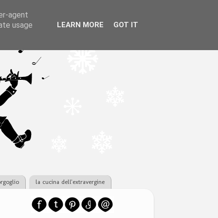
ser-agent
rate usage
LEARN MORE
GOT IT
orgoglio
la cucina dell'extravergine