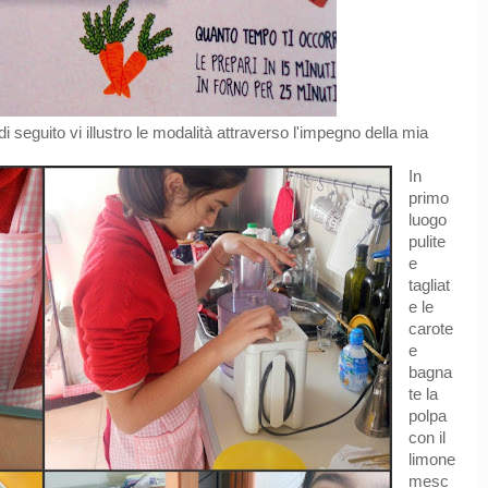
di seguito vi illustro le modalità attraverso l'impegno della mia
In
primo
luogo
pulite
e
tagliat
e le
carote
e
bagna
te la
polpa
con il
limone
mesc