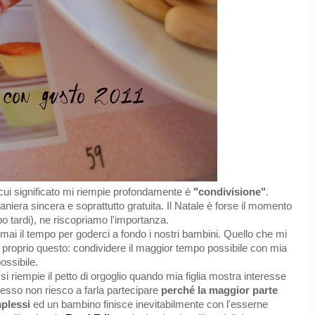
l cui significato mi riempie profondamente è
"condivisione"
.
era sincera e soprattutto gratuita. Il Natale è forse il momento
po tardi), ne riscopriamo l'importanza.
ai il tempo per goderci a fondo i nostri bambini. Quello che mi
 è proprio questo: condividere il maggior tempo possibile con mia
possibile.
riempie il petto di orgoglio quando mia figlia mostra interesse
pesso non riesco a farla partecipare
perché la maggior parte
mplessi
ed un bambino finisce inevitabilmente con l'esserne