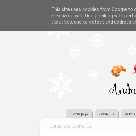
This site uses cookies from Google to de
are shared with Google along with perfo
statistics, and to detect and address a
home page
about me
le mie 
LUNEDÌ 19 DICEMBRE 2011