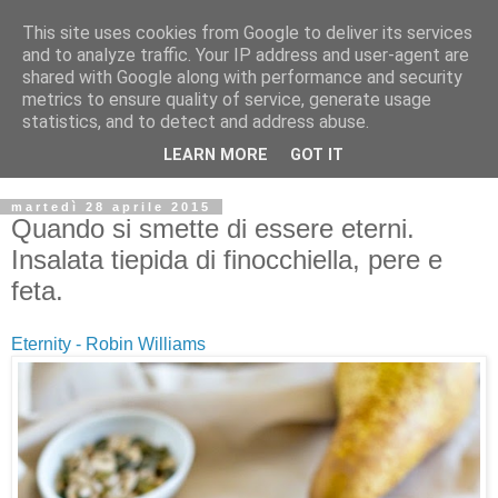
This site uses cookies from Google to deliver its services
and to analyze traffic. Your IP address and user-agent are
shared with Google along with performance and security
metrics to ensure quality of service, generate usage
statistics, and to detect and address abuse.
LEARN MORE
GOT IT
martedì 28 aprile 2015
Quando si smette di essere eterni.
Insalata tiepida di finocchiella, pere e
feta.
Eternity - Robin Williams