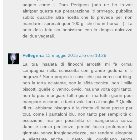
pagato come il Dom Perignon (non ne ho trovati
altri)per questa tua preparazione; ti prrrrego, pubblica
subito qualche altra ricetta che lo preveda per non
mandarmi sprecati quei 100 g. che ho in borsa :-). La
nota della feta sta benissimo con la doppia dolcezza
dei due vegetali.
Pellegrina
13 maggio 2015 alle ore 18:26
La tua insalata di finocchi arrostiti mi fa ormai
compagnia nella schiscetta con grande goduria e ti
ringrazio! Sono proprio le cose che più cerco sui blog:
non la torta eclatante, non la sfida tecnica, non i mille
biscotti,.quelle ci vanno, ovvio, ma una volta ogni tanto,
non le puoi mangiare tutti i giorni, ma tutti i giorni puoi
mangiare eccome, e tanto vale farlo al meglio!!! Quello
di cui abbiamo bisogno è la ricetta di base passe par
tout, come i pantaloni blu, non tanto per semplicità di
escuzione, ma per possibilità di mangiarsela senza
danni e senza penitenze, perché faccia profumare la
giornata senza irragionevolezze, per rendere elegante
e allettante anche il pasto più quotidiano senza