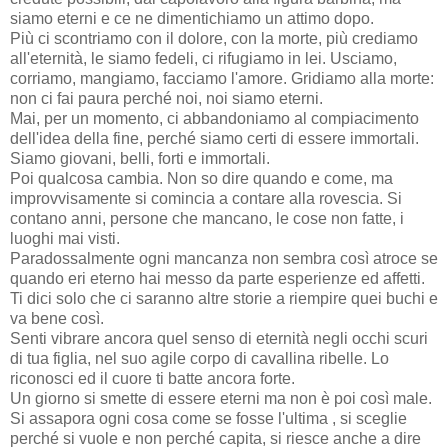
siamo eterni e ce ne dimentichiamo un attimo dopo.
Più ci scontriamo con il dolore, con la morte, più crediamo
all'eternità, le siamo fedeli, ci rifugiamo in lei. Usciamo,
corriamo, mangiamo, facciamo l'amore. Gridiamo alla morte:
non ci fai paura perché noi, noi siamo eterni.
Mai, per un momento, ci abbandoniamo al compiacimento
dell'idea della fine, perché siamo certi di essere immortali.
Siamo giovani, belli, forti e immortali.
Poi qualcosa cambia. Non so dire quando e come, ma
improvvisamente si comincia a contare alla rovescia. Si
contano anni, persone che mancano, le cose non fatte, i
luoghi mai visti.
Paradossalmente ogni mancanza non sembra così atroce se
quando eri eterno hai messo da parte esperienze ed affetti.
Ti dici solo che ci saranno altre storie a riempire quei buchi e
va bene così.
Senti vibrare ancora quel senso di eternità negli occhi scuri
di tua figlia, nel suo agile corpo di cavallina ribelle. Lo
riconosci ed il cuore ti batte ancora forte.
Un giorno si smette di essere eterni ma non è poi così male.
Si assapora ogni cosa come se fosse l'ultima , si sceglie
perché si vuole e non perché capita, si riesce anche a dire