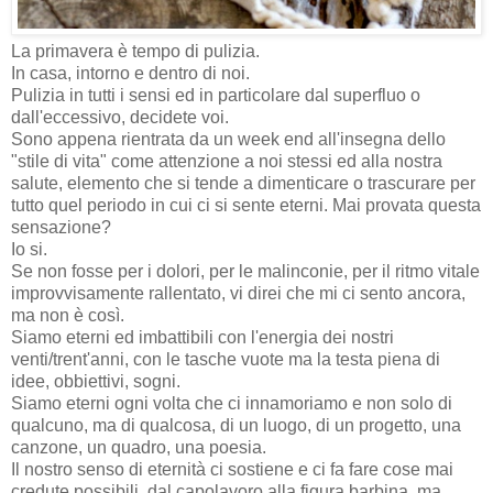
La primavera è tempo di pulizia.
In casa, intorno e dentro di noi.
Pulizia in tutti i sensi ed in particolare dal superfluo o
dall'eccessivo, decidete voi.
Sono appena rientrata da un week end all'insegna dello
"stile di vita" come attenzione a noi stessi ed alla nostra
salute, elemento che si tende a dimenticare o trascurare per
tutto quel periodo in cui ci si sente eterni. Mai provata questa
sensazione?
Io si.
Se non fosse per i dolori, per le malinconie, per il ritmo vitale
improvvisamente rallentato, vi direi che mi ci sento ancora,
ma non è così.
Siamo eterni ed imbattibili con l'energia dei nostri
venti/trent'anni, con le tasche vuote ma la testa piena di
idee, obbiettivi, sogni.
Siamo eterni ogni volta che ci innamoriamo e non solo di
qualcuno, ma di qualcosa, di un luogo, di un progetto, una
canzone, un quadro, una poesia.
Il nostro senso di eternità ci sostiene e ci fa fare cose mai
credute possibili, dal capolavoro alla figura barbina, ma