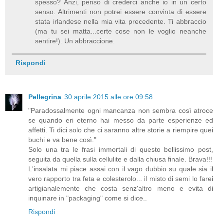
spesso? Anzi, penso di crederci anche io in un certo
senso. Altrimenti non potrei essere convinta di essere
stata irlandese nella mia vita precedente. Ti abbraccio
(ma tu sei matta...certe cose non le voglio neanche
sentire!). Un abbraccione.
Rispondi
Pellegrina
30 aprile 2015 alle ore 09:58
"Paradossalmente ogni mancanza non sembra così atroce
se quando eri eterno hai messo da parte esperienze ed
affetti. Ti dici solo che ci saranno altre storie a riempire quei
buchi e va bene così."
Solo una tra le frasi immortali di questo bellissimo post,
seguita da quella sulla cellulite e dalla chiusa finale. Brava!!!
L'insalata mi piace assai con il vago dubbio su quale sia il
vero rapporto tra feta e colesterolo... il misto di semi lo farei
artigianalemente che costa senz'altro meno e evita di
inquinare in "packaging" come si dice..
Rispondi