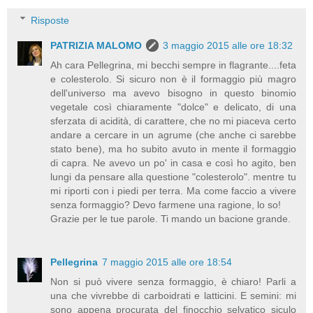
Risposte
PATRIZIA MALOMO
3 maggio 2015 alle ore 18:32
Ah cara Pellegrina, mi becchi sempre in flagrante....feta
e colesterolo. Si sicuro non è il formaggio più magro
dell'universo ma avevo bisogno in questo binomio
vegetale così chiaramente "dolce" e delicato, di una
sferzata di acidità, di carattere, che no mi piaceva certo
andare a cercare in un agrume (che anche ci sarebbe
stato bene), ma ho subito avuto in mente il formaggio
di capra. Ne avevo un po' in casa e così ho agito, ben
lungi da pensare alla questione "colesterolo". mentre tu
mi riporti con i piedi per terra. Ma come faccio a vivere
senza formaggio? Devo farmene una ragione, lo so!
Grazie per le tue parole. Ti mando un bacione grande.
Pellegrina
7 maggio 2015 alle ore 18:54
Non si può vivere senza formaggio, è chiaro! Parli a
una che vivrebbe di carboidrati e latticini. E semini: mi
sono appena procurata del finocchio selvatico siculo