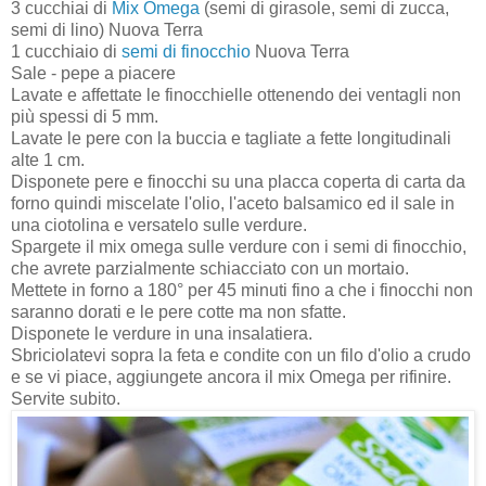
3 cucchiai di
Mix Omega
(semi di girasole, semi di zucca,
semi di lino) Nuova Terra
1 cucchiaio di
semi di finocchio
Nuova Terra
Sale - pepe a piacere
Lavate e affettate le finocchielle ottenendo dei ventagli non
più spessi di 5 mm.
Lavate le pere con la buccia e tagliate a fette longitudinali
alte 1 cm.
Disponete pere e finocchi su una placca coperta di carta da
forno quindi miscelate l'olio, l'aceto balsamico ed il sale in
una ciotolina e versatelo sulle verdure.
Spargete il mix omega sulle verdure con i semi di finocchio,
che avrete parzialmente schiacciato con un mortaio.
Mettete in forno a 180° per 45 minuti fino a che i finocchi non
saranno dorati e le pere cotte ma non sfatte.
Disponete le verdure in una insalatiera.
Sbriciolatevi sopra la feta e condite con un filo d'olio a crudo
e se vi piace, aggiungete ancora il mix Omega per rifinire.
Servite subito.