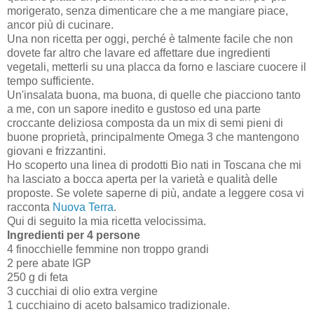
morigerato, senza dimenticare che a me mangiare piace,
ancor più di cucinare.
Una non ricetta per oggi, perché è talmente facile che non
dovete far altro che lavare ed affettare due ingredienti
vegetali, metterli su una placca da forno e lasciare cuocere il
tempo sufficiente.
Un'insalata buona, ma buona, di quelle che piacciono tanto
a me, con un sapore inedito e gustoso ed una parte
croccante deliziosa composta da un mix di semi pieni di
buone proprietà, principalmente Omega 3 che mantengono
giovani e frizzantini.
Ho scoperto una linea di prodotti Bio nati in Toscana che mi
ha lasciato a bocca aperta per la varietà e qualità delle
proposte. Se volete saperne di più, andate a leggere cosa vi
racconta
Nuova Terra
.
Qui di seguito la mia ricetta velocissima.
Ingredienti per 4 persone
4 finocchielle femmine non troppo grandi
2 pere abate IGP
250 g di feta
3 cucchiai di olio extra vergine
1 cucchiaino di aceto balsamico tradizionale.