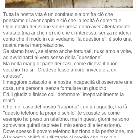
Tutta la nostra vita è un continuo slalom fra ciò che
pensiamo di aver capito e ciò che la realtà è come tale.
Ogni nostra decisione viene presa dopo aver attentamente
valutato (ma anche no) ciò che ci interessa, senza renderci
conto che il modo in cui vediamo "la questione", è solo una
nostra mera interpretazione.
Se siamo bravi, se siamo anche fortunati, riusciamo a volte,
ad avvicinarci al vero senso della "questione".
Ma nella maggior parte dei casi, come diceva il buon
vecchio Troisi: "Credevo fosse amore, invece era un
calesse".
Il maggiore ostacolo è la nostra incapacità di osservare una
cosa, una persona, senza formulare un giudizio.
Ed il giudizio finisce col "deformare" irreparabilmente la
realtà.
Che, nel caso del nostro "rapporto" con un oggetto, tira là:
"questo telefono fa proprio schifo" (e scusate se come
esempio ho preso un telefono, ma in questi giorni ne sono
sprovvista quindi capirete il mio senso di alienazione).
Dove spesso il povero telefono funziona alla perfezione, ma
è la nostra abilità di utilizzarlo al meglio che lascia a