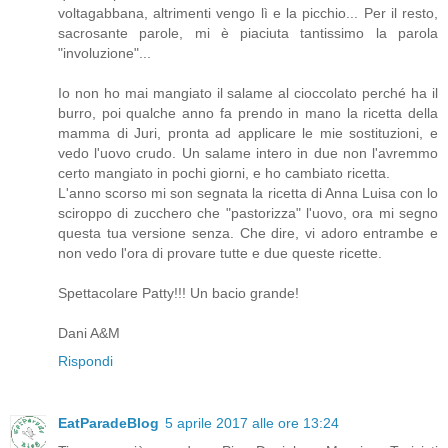
voltagabbana, altrimenti vengo lì e la picchio... Per il resto,
sacrosante parole, mi è piaciuta tantissimo la parola
"involuzione"...
Io non ho mai mangiato il salame al cioccolato perché ha il
burro, poi qualche anno fa prendo in mano la ricetta della
mamma di Juri, pronta ad applicare le mie sostituzioni, e
vedo l'uovo crudo. Un salame intero in due non l'avremmo
certo mangiato in pochi giorni, e ho cambiato ricetta.
L'anno scorso mi son segnata la ricetta di Anna Luisa con lo
sciroppo di zucchero che "pastorizza" l'uovo, ora mi segno
questa tua versione senza. Che dire, vi adoro entrambe e
non vedo l'ora di provare tutte e due queste ricette.
Spettacolare Patty!!! Un bacio grande!
Dani A&M
Rispondi
EatParadeBlog
5 aprile 2017 alle ore 13:24