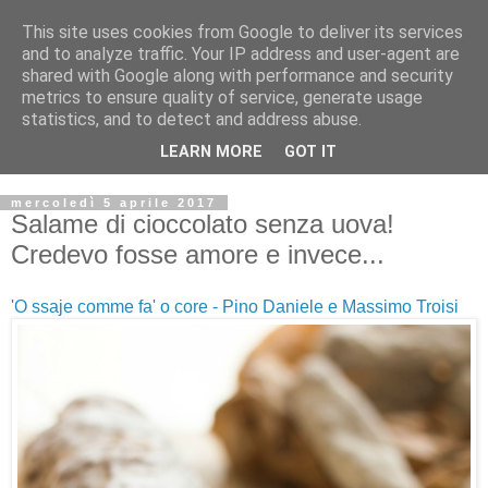
This site uses cookies from Google to deliver its services
and to analyze traffic. Your IP address and user-agent are
shared with Google along with performance and security
metrics to ensure quality of service, generate usage
statistics, and to detect and address abuse.
LEARN MORE
GOT IT
mercoledì 5 aprile 2017
Salame di cioccolato senza uova!
Credevo fosse amore e invece...
'O ssaje comme fa' o core - Pino Daniele e Massimo Troisi