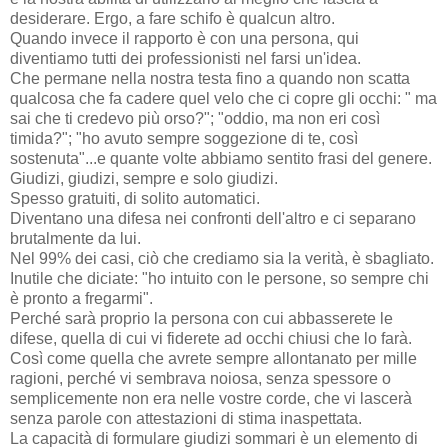
desiderare. Ergo, a fare schifo è qualcun altro.
Quando invece il rapporto è con una persona, qui
diventiamo tutti dei professionisti nel farsi un'idea.
Che permane nella nostra testa fino a quando non scatta
qualcosa che fa cadere quel velo che ci copre gli occhi: " ma
sai che ti credevo più orso?"; "oddio, ma non eri così
timida?"; "ho avuto sempre soggezione di te, così
sostenuta"...e quante volte abbiamo sentito frasi del genere.
Giudizi, giudizi, sempre e solo giudizi.
Spesso gratuiti, di solito automatici.
Diventano una difesa nei confronti dell'altro e ci separano
brutalmente da lui.
Nel 99% dei casi, ciò che crediamo sia la verità, è sbagliato.
Inutile che diciate: "ho intuito con le persone, so sempre chi
è pronto a fregarmi".
Perché sarà proprio la persona con cui abbasserete le
difese, quella di cui vi fiderete ad occhi chiusi che lo farà.
Così come quella che avrete sempre allontanato per mille
ragioni, perché vi sembrava noiosa, senza spessore o
semplicemente non era nelle vostre corde, che vi lascerà
senza parole con attestazioni di stima inaspettata.
La capacità di formulare giudizi sommari è un elemento di