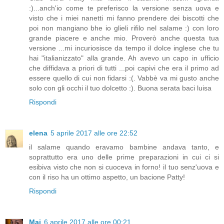
:)...anch'io come te preferisco la versione senza uova e
visto che i miei nanetti mi fanno prendere dei biscotti che
poi non mangiano bhe io glieli rifilo nel salame :) con loro
grande piacere e anche mio. Proverò anche questa tua
versione ...mi incuriosisce da tempo il dolce inglese che tu
hai "italianizzato" alla grande. Ah avevo un capo in ufficio
che diffidava a priori di tutti ...poi capivi che era il primo ad
essere quello di cui non fidarsi :(. Vabbè va mi gusto anche
solo con gli occhi il tuo dolcetto :). Buona serata baci luisa
Rispondi
elena
5 aprile 2017 alle ore 22:52
il salame quando eravamo bambine andava tanto, e
soprattutto era uno delle prime preparazioni in cui ci si
esibiva visto che non si cuoceva in forno! il tuo senz'uova e
con il riso ha un ottimo aspetto, un bacione Patty!
Rispondi
Mai
6 aprile 2017 alle ore 00:21