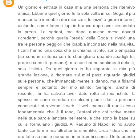
Un giorno è entrata in casa mia una persona che ritenevo
amica. Ebbene quel giorno fu la sola volta in cui Goga, il più
mansueto e immobile dei miei cani, le iniziò a girare intorno,
ululando, come fanno i lupi in branco dopo aver circondato
la preda. La sgridai, ma dopo qualche mese dovetti
ricredermi, perchè quella "preda" della Goga si rivelò una
tra le persone peggiori che ioabbia incontrato nella mia vita.
I cani hanno una cosa che si chiama istinto, sono empatici
(se sono in sintonia con te sbadigliano quando sbadigli tu,
proprio come le persone), ma non hanno sentimenti definiti,
solo l'istinto. Da quel giorno io ho imparato la mia più
grande lezione, a ritornare sui miei passi riguardo giudizi
sulle persone, che immancabilmente si danno, ma a fidarmi
sempre e soltanto del mio istinto. Sempre, anche di
recente, mi ha salvata aver dato retta al mio istinto. E
spesso mi sono ricreduta su alcuni giudizi dati a persone
conosciute attraverso il web. Il web manca di quella cosa
fondamentale che è il tono, l'enfasi che chi scrive mette
nelle sue parole lanciate nell'etere, e che sono la base su
cui si formulano i giudizi. Al Raduno di Napoli io ho avuto
tante conferme ma altrettante smentite, circa l'idea che mi
ero fatta su molte persone, in entrambi i sensi. Detto questo