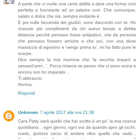
A parte che ci vuole una certa abilità a dare una forma così
perfetta e fuorviante ad un salame così. Che comunque,
salato o dolce che sia, sempre invitante è.
E poi sulla faccenda dei giudizi, sono daccordo con te. Ho
ricevuto più complimenti da chi avevo tenuto a debita
distanza perchè pensavo fosse antipatico, che da persone
che pensavo fossero amiche e che poi, con una dose
massiccia di egoismo e 'vengo prima io', mi ha fatto pure le
scarpe.
Dice sempre la mia mamma che 'la vecchia imparò a
sessant'anni...'. Porca miseria se penso che ci sono vicina e
ancora non ho imparato...
Ti abbraccio
Annina
Rispondi
Unknown
7 aprile 2017 alle ore 21:38
Cara Patty sarà quello che hai scritto è un po' la mia ricerca
quotidiana... ogni giorno, ogni ora da quando apro gli occhi,
credo, ipotizzo cerco di andare oltre quello che vedo...