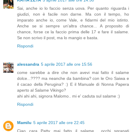
KATIA ZETA
5 aprile 2017 alle ore 14:50
Sai, anche io lo faccio senza uova. Per quanto riguarda i
giudizi, non è facile non darne. Ma con il tempo, ho
imparato anche io, come Vale, e fidarmi del mio istinto.
Anche se si sempre un'altra chance... A proposito di
chance, forse ce la faccio prima delle 17 e fare il salame.
Se non scrivo il post, ma lo mangio e basta.
Rispondi
alessandra
5 aprile 2017 alle ore 15:56
come sarebbe a dire che non avevi mai fatto il salame
dolce...???? ma neanche da bambina? con le Oro Saiwa e
il cacao della Perugina? :) E il Manuale di Nonna Papera
aperto al Salame Vikingo?
ahi ahi ahi, signora Malomo.. mi e' caduta sul salame :)
Rispondi
Mamilu
5 aprile 2017 alle ore 22:45
Ciao cara Patty mai fatto il salame ...occhi sgranati