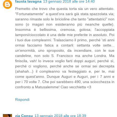
fausta lavagna
13 gennaio 2018 alle ore 14:40
Premetto che trovo che questa torta sia un vero attentato.
"Fortunatamente" a quest'ora sarà già stata spazzolata via;
saranno rimaste solo le bricioline che tanto "attentatrici" non
sono (o magari non esisteranno più neanche quelle).
Insomma è bellissima, cremosa, golosa; l'accoppiata
lamponi/cioccolato è una delle mie preferite in assoluto. Poi
i tuoi due compleanni. Tralasciamo il primo, perché 'sti anni
ormai facciamo fatica a contarli: settanta volte sette...
un'enormità, uno sproposito, da incendiare, con le sue
candeline, non solo S. Francisco ma anche Londra. Ma
finiscila, vah! Io invece voglio farti doppi auguri, perché sì,
perché ci vogliono, perché anche se ormai sei decrepita
(ahahah...) il compleanno va festeggiato e, per te, mai
come quest'anno. Dunque Auguri e Auguri, per i 7 anni e
per i 70 volte 7. Che poi sarebbero 490, una sciocchezza in
confronto a Matusalemme! Ciao vecchietta <3
Rispondi
zia Consu
13 gennaio 2018 alle ore 18:39