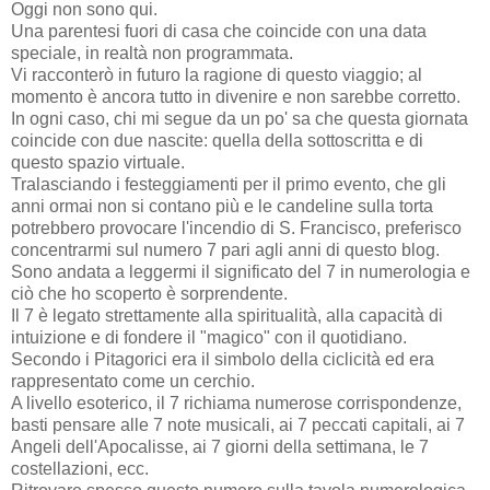
Oggi non sono qui.
Una parentesi fuori di casa che coincide con una data
speciale, in realtà non programmata.
Vi racconterò in futuro la ragione di questo viaggio; al
momento è ancora tutto in divenire e non sarebbe corretto.
In ogni caso, chi mi segue da un po' sa che questa giornata
coincide con due nascite: quella della sottoscritta e di
questo spazio virtuale.
Tralasciando i festeggiamenti per il primo evento, che gli
anni ormai non si contano più e le candeline sulla torta
potrebbero provocare l'incendio di S. Francisco, preferisco
concentrarmi sul numero 7 pari agli anni di questo blog.
Sono andata a leggermi il significato del 7 in numerologia e
ciò che ho scoperto è sorprendente.
Il 7 è legato strettamente alla spiritualità, alla capacità di
intuizione e di fondere il "magico" con il quotidiano.
Secondo i Pitagorici era il simbolo della ciclicità ed era
rappresentato come un cerchio.
A livello esoterico, il 7 richiama numerose corrispondenze,
basti pensare alle 7 note musicali, ai 7 peccati capitali, ai 7
Angeli dell'Apocalisse, ai 7 giorni della settimana, le 7
costellazioni, ecc.