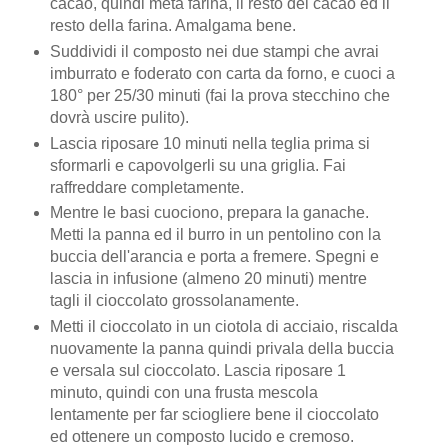
cacao, quindi metà farina, il resto del cacao ed il
resto della farina. Amalgama bene.
Suddividi il composto nei due stampi che avrai
imburrato e foderato con carta da forno, e cuoci a
180° per 25/30 minuti (fai la prova stecchino che
dovrà uscire pulito).
Lascia riposare 10 minuti nella teglia prima si
sformarli e capovolgerli su una griglia. Fai
raffreddare completamente.
Mentre le basi cuociono, prepara la ganache.
Metti la panna ed il burro in un pentolino con la
buccia dell'arancia e porta a fremere. Spegni e
lascia in infusione (almeno 20 minuti) mentre
tagli il cioccolato grossolanamente.
Metti il cioccolato in un ciotola di acciaio, riscalda
nuovamente la panna quindi privala della buccia
e versala sul cioccolato. Lascia riposare 1
minuto, quindi con una frusta mescola
lentamente per far sciogliere bene il cioccolato
ed ottenere un composto lucido e cremoso.