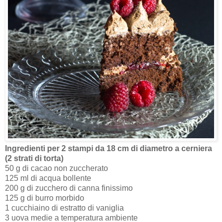
Ingredienti per 2 stampi da 18 cm di diametro a cerniera
(2 strati di torta)
50 g di cacao non zuccherato
125 ml di acqua bollente
200 g di zucchero di canna finissimo
125 g di burro morbido
1 cucchiaino di estratto di vaniglia
3 uova medie a temperatura ambiente