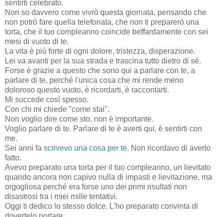
sentirti celebrato.
Non so davvero come vivrò questa giornata, pensando che
non potrò fare quella telefonata, che non ti preparerò una
torta, che il tuo compleanno coincide beffardamente con sei
mesi di vuoto di te.
La vita è più forte di ogni dolore, tristezza, disperazione.
Lei va avanti per la sua strada e trascina tutto dietro di sé.
Forse è grazie a questo che sono qui a parlare con te, a
parlare di te, perché l'unica cosa che mi rende meno
doloroso questo vuoto, è ricordarti, è raccontarti.
Mi succede così spesso.
Con chi mi chiede "come stai".
Non voglio dire come sto, non è importante.
Voglio parlare di te. Parlare di te è averti qui, è sentirti con
me.
Sei anni fa
scrivevo una cosa per te
. Non ricordavo di averlo
fatto.
Avevo preparato una torta per il tuo compleanno, un lievitato
quando ancora non capivo nulla di impasti e lievitazione, ma
orgogliosa perché era forse uno dei primi risultati non
disastrosi tra i miei mille tentativi.
Oggi ti dedico lo stesso dolce. L'ho preparato convinta di
dovertelo portare.