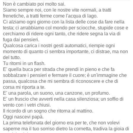
Non è cambiato poi molto sai.
Siamo sempre noi, con le nostre vite normali, a tratti
frenetiche, a tratti ferme come l'acqua di lago.
Ci alziamo ogni giorno con la lista delle cose da fare nella
testa; ci arrabbiamo col mondo per sciocche, stupide cose e
cerchiamo di ridere ogni tanto, che ridere segna la via di
fuga dai pensieri.
Qualcosa carica i nostri gesti automatici, riempie ogni
momento di quanto ci sembra importante, ci distrae, ma non
del tutto.
Tu ritorni in un flash.
E' quella buca per strada che prendi in pieno e che fa
sobbalzare i pensieri e fermare il cuore; è un'immagine che
passa, qualcosa che mi sembra di riconoscere e che di
corsa mi riporta a te.
E' una parola, un suono, una canzone, un profumo.
E' un fruscio che avverti nella casa silenziosa; un soffio di
vento con i vetri chiusi.
Il ricordo di un sogno che ritorna al mattino.
Oggi nascevi papà.
La prima telefonata del giorno era per te, che non volevi
saperne ma il tuo sorriso dietro la cornetta, tradiva la gioia di