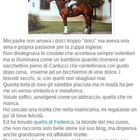
Mio padre non amava i dolci troppo "dolci" ma aveva una
vera e propria passione per la zuppa inglese.
Non disdegnava le crostate che accettava sempre volentieri
ma si illuminava come un bambino quando riceveva un
sacchettino pieno di Cantucci che centellinava con gusto
dopo cena, insieme ad un bicchierino di vino dolce. I
biscotti secchi, si, con quelli non sbagliavi mai.
Questa torta di rose gli sarebbe piaciuta ma in realtà ha per
me un senso simbolico e metaforico.
Volute soffici, avvolgenti come un abbraccio, quello che mi
manca.
Ho cercato una ricetta che nella malinconia, mi regalasse un
po' di lieve felicità.
Ed ho trovato
quella di Federica
, la blonde del mio cuore,
che non racconta solo belle storie sul suo blog, ma dispensa
anche grandissime ed affidabili ricette.