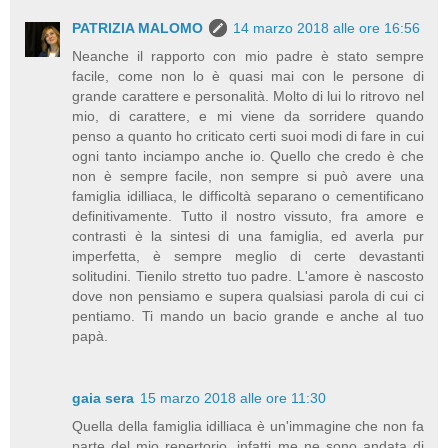
PATRIZIA MALOMO
14 marzo 2018 alle ore 16:56
Neanche il rapporto con mio padre è stato sempre
facile, come non lo è quasi mai con le persone di
grande carattere e personalità. Molto di lui lo ritrovo nel
mio, di carattere, e mi viene da sorridere quando
penso a quanto ho criticato certi suoi modi di fare in cui
ogni tanto inciampo anche io. Quello che credo è che
non è sempre facile, non sempre si può avere una
famiglia idilliaca, le difficoltà separano o cementificano
definitivamente. Tutto il nostro vissuto, fra amore e
contrasti è la sintesi di una famiglia, ed averla pur
imperfetta, è sempre meglio di certe devastanti
solitudini. Tienilo stretto tuo padre. L'amore è nascosto
dove non pensiamo e supera qualsiasi parola di cui ci
pentiamo. Ti mando un bacio grande e anche al tuo
papà.
gaia sera
15 marzo 2018 alle ore 11:30
Quella della famiglia idilliaca è un'immagine che non fa
parte del mio repertorio, infatti me ne sono andata di