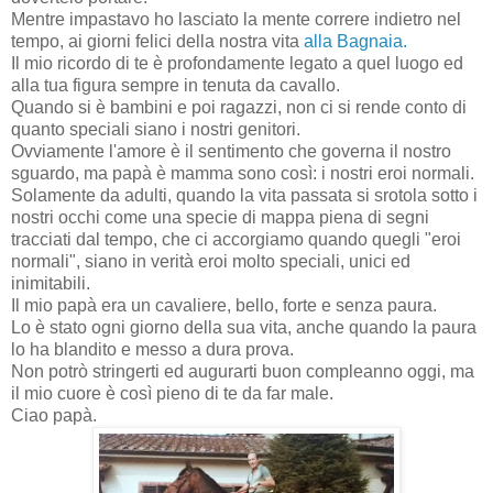
Mentre impastavo ho lasciato la mente correre indietro nel
tempo, ai giorni felici della nostra vita
alla Bagnaia.
Il mio ricordo di te è profondamente legato a quel luogo ed
alla tua figura sempre in tenuta da cavallo.
Quando si è bambini e poi ragazzi, non ci si rende conto di
quanto speciali siano i nostri genitori.
Ovviamente l'amore è il sentimento che governa il nostro
sguardo, ma papà è mamma sono così: i nostri eroi normali.
Solamente da adulti, quando la vita passata si srotola sotto i
nostri occhi come una specie di mappa piena di segni
tracciati dal tempo, che ci accorgiamo quando quegli "eroi
normali", siano in verità eroi molto speciali, unici ed
inimitabili.
Il mio papà era un cavaliere, bello, forte e senza paura.
Lo è stato ogni giorno della sua vita, anche quando la paura
lo ha blandito e messo a dura prova.
Non potrò stringerti ed augurarti buon compleanno oggi, ma
il mio cuore è così pieno di te da far male.
Ciao papà.