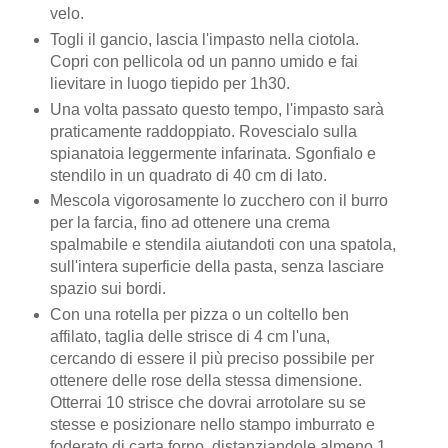
velo.
Togli il gancio, lascia l'impasto nella ciotola.
Copri con pellicola od un panno umido e fai
lievitare in luogo tiepido per 1h30.
Una volta passato questo tempo, l'impasto sarà
praticamente raddoppiato. Rovescialo sulla
spianatoia leggermente infarinata. Sgonfialo e
stendilo in un quadrato di 40 cm di lato.
Mescola vigorosamente lo zucchero con il burro
per la farcia, fino ad ottenere una crema
spalmabile e stendila aiutandoti con una spatola,
sull'intera superficie della pasta, senza lasciare
spazio sui bordi.
Con una rotella per pizza o un coltello ben
affilato, taglia delle strisce di 4 cm l'una,
cercando di essere il più preciso possibile per
ottenere delle rose della stessa dimensione.
Otterrai 10 strisce che dovrai arrotolare su se
stesse e posizionare nello stampo imburrato e
foderato di carta forno, distanziandole almeno 1