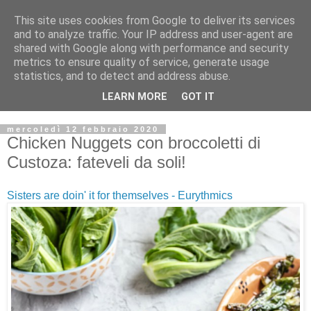
This site uses cookies from Google to deliver its services
and to analyze traffic. Your IP address and user-agent are
shared with Google along with performance and security
metrics to ensure quality of service, generate usage
statistics, and to detect and address abuse.
LEARN MORE
GOT IT
mercoledì 12 febbraio 2020
Chicken Nuggets con broccoletti di
Custoza: fateveli da soli!
Sisters are doin' it for themselves - Eurythmics