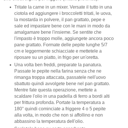
Tritate la carne in un mixer. Versate il tutto in una
ciotola ed aggiungere i broccoletti tritati, le uova,
la mostarda in polvere, il pan grattato, pepe e
sale ed impastare bene con le mani in modo da
amalgamare bene l'insieme. Se sentite che
l'impasto è troppo molle, aggiungete ancora poco
pane grattato. Formate delle pepite lunghe 5/7
cm e leggermente schiacciate e mettetele a
riposare su un piatto, in frigo per un'oretta.
Una volta ben freddi, preparate la panatura.
Passate le pepite nella farina senza che ne
rimanga troppa attaccata, passatele nell'uovo
sbattuto quindi avvolgete bene nel pan grattato.
Mentre fate questa operazione, mettete a
scaldare l'olio in una padella di ferro a bordi alti
per frittura profonda. Portate la temperatura a
180° quindi cominciate a friggere 4 o 5 pepite
alla volta, in modo che non si affollino e non
abbassino la temperatura dell'olio.