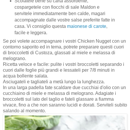
Scolatele bene su carta assorbente,
cospargetele con fiocchi di sale Maldon e
servitele immediatamente ben calde, magari
accompagnate dalle vostre salse preferite fatte in
casa. Vi consiglio questa
maionese di carote
,
facile e leggera.
Se poi volete accompagnare i vostri Chicken Nugget con un
contorno saporito ed in tema, potrete preparare questi cuori
di broccoletti di Custoza, glassati al miele e melassa di
melograno.
Ricetta veloce e facile: pulite i vostri broccoletti separando i
cuori dalle foglie più grandi e lessateli per 7/8 minuti in
acqua bollente salata.
Asciugateli e tagliateli a metà lungo la lunghezza.
In una larga padella fate scaldare due cucchiai d'olio con un
cucchiaino di miele e melassa di melograno. Adagiate i
broccoletti sul lato del taglio e fateli glassare a fiamma
vivace, fino a che non saranno lucidi e dorati. Serviteli subito
salando al momento.