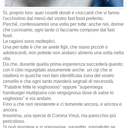
Si, proprio loro: quei cosetti dorati e croccanti che vi fanno
l'occhiolino dal menù del vostro fast food preferito.
Perché, confessiamolo una volta per tutte: anche noi, donne
che cuciniamo, ogni tanto ci facciamo comprare dal fast
food.
Le ragioni sono molteplici.
Una per tutte è che se avete figli, che siano piccoli o
adolescenti, non potrete non andarci almeno una volta nella
vita.
Da che, durante quella prima esperienza succederà questo:
con il cibo ingurgitato assumerete anche un cip che si
istallerà in qualche non ben identificata zona del vostro
cervello e che ogni tanto manderà segnali di necessità.
"Patatine fritte le vogliooooo" oppure "supermega
hamburger multipiano con vergognosa dose di salse lo
voglioooo" e via andare.
Fino a che non resisterete e ci tornerete ancora, e ancora e
ancora.
Insomma, una specie di Corona Virus, ma parecchio più
pericoloso.
Si può resistere e si sopravvive, garantito, soprattutto se