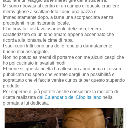
fatto fare un viaggio tra le meraviglie della sua terra.
Mi sono ritrovata al centro di un campo di queste crucifere
meravigliose a scattare foto come una pazza e
immediatamente dopo, a farne una scorpacciata senza
precedenti in un ristorante locale.
L'ho trovato così favolosamente delizioso, tenero,
caratterizzato da un tono amaro appena accennato che
ricorda alla lontana le cime di rapa.
I suoi cuori fritti sono una delle robe più dannatamente
buone mai assaggiate.
Non ho potuto esimermi di portarne con me alcuni cespi che
ho poi cucinato in svariati modi.
Ebbene si, questa ricetta ha atteso un anno prima di essere
pubblicata ma spero che vorrete dargli una possibilità e
soprattutto che vi faccia venire curiosità per questo stupendo
prodotto.
Per saperne di più potrete anche consultare la raccolta di
ricette realizzata d
al Calendario del Cibo Italiano
nella
giornata a lui dedicata.