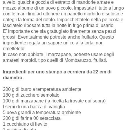
a velo, qualche goccia di estratto di mandorle amare e
mezzo albume di un uovo piccolo.
Impastate il tutto a lungo
con le mani fino ad ottenere un panetto morbido e setoso e
dategli la forma del rotolo. Impacchettatelo nella pellicola e
lasciatelo riposare tutta la notte in frigo prima di usarlo.
E' importante che sia grattugiato finemente senza pezzi
grossi. Eventualmente potreste anche frullarlo. Questo
ingrediente regala un sapore unico alla torta, non
omettetelo.
In caso non abbiate il marzapane, potreste usare degli
amaretti morbidi, tipo quelli di Mombaruzzo, frullati.
Ingredienti per uno stampo a cerniera da 22 cm di
diametro.
200 g di burro a temperatura ambiente
180 g di zucchero semolato
100 g di marzapane (la ricetta la trovate qui sopra)
I semi di una bacca di vaniglia
5 uova grandi a temperatura ambiente
200 g di farina 00 setacciata
1 cucchiaino di lievito
1 pizzico di sale