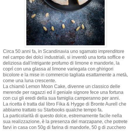
Circa 50 anni fa, in Scandinavia uno sgamato imprenditore
nel campo dei dolci industriali, si inventò una torta soffice e
deliziosa dall'intrigante profumo di limone e mandorle, la
coprì con una glassa al limone variegata con ghirigori
bicolore e la mise in commercio tagliata esattamente a metà,
come una luna crescente.
La chiamò Lemon Moon Cake, divenne un classico delle
merende per ragazzi ed il geniale signore fece una fortuna
con cui gli eredi della sua famiglia camperanno per anni.
La ricetta è tratta dal libro Fika & Hygge di Bronte Aurell che
abbiamo trattato su Starbooks qualche tempo fa.
La particolarità di questo dolce, estremamente facile nella
sua realizzazione, è la presenza del marzapane, che potrete
farvi in casa con 50
g di farina di mandorle, 50 g di zucchero