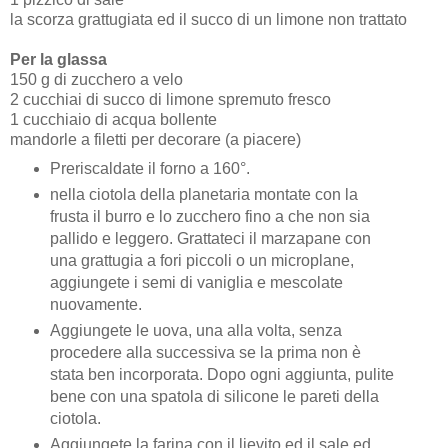
la scorza grattugiata ed il succo di un limone non trattato
Per la glassa
150 g di zucchero a velo
2 cucchiai di succo di limone spremuto fresco
1 cucchiaio di acqua bollente
mandorle a filetti per decorare (a piacere)
Preriscaldate il forno a 160°.
nella ciotola della planetaria montate con la
frusta il burro e lo zucchero fino a che non sia
pallido e leggero. Grattateci il marzapane con
una grattugia a fori piccoli o un microplane,
aggiungete i semi di vaniglia e mescolate
nuovamente.
Aggiungete le uova, una alla volta, senza
procedere alla successiva se la prima non è
stata ben incorporata. Dopo ogni aggiunta, pulite
bene con una spatola di silicone le pareti della
ciotola.
Aggiungete la farina con il lievito ed il sale ed