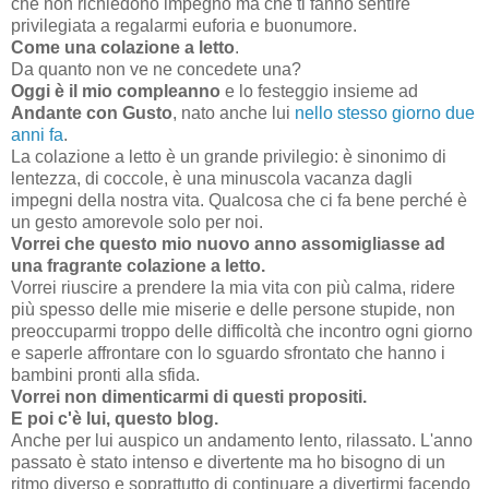
che non richiedono impegno ma che ti fanno sentire
privilegiata a regalarmi euforia e buonumore.
Come una colazione a letto
.
Da quanto non ve ne concedete una?
Oggi è il mio compleanno
e lo festeggio insieme ad
Andante con Gusto
, nato anche lui
nello stesso giorno due
anni fa
.
La colazione a letto è un grande privilegio: è sinonimo di
lentezza, di coccole, è una minuscola vacanza dagli
impegni della nostra vita. Qualcosa che ci fa bene perché è
un gesto amorevole solo per noi.
Vorrei che questo mio nuovo anno assomigliasse ad
una fragrante colazione a letto.
Vorrei riuscire a prendere la mia vita con più calma, ridere
più spesso delle mie miserie e delle persone stupide, non
preoccuparmi troppo delle difficoltà che incontro ogni giorno
e saperle affrontare con lo sguardo sfrontato che hanno i
bambini pronti alla sfida.
Vorrei non dimenticarmi di questi propositi.
E poi c'è lui, questo blog.
Anche per lui auspico un andamento lento, rilassato. L'anno
passato è stato intenso e divertente ma ho bisogno di un
ritmo diverso e soprattutto di continuare a divertirmi facendo