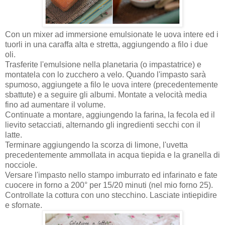
Con un mixer ad immersione emulsionate le uova intere ed i
tuorli in una caraffa alta e stretta, aggiungendo a filo i due
oli.
Trasferite l'emulsione nella planetaria (o impastatrice) e
montatela con lo zucchero a velo. Quando l'impasto sarà
spumoso, aggiungete a filo le uova intere (precedentemente
sbattute) e a seguire gli albumi. Montate a velocità media
fino ad aumentare il volume.
Continuate a montare, aggiungendo la farina, la fecola ed il
lievito setacciati, alternando gli ingredienti secchi con il
latte.
Terminare aggiungendo la scorza di limone, l'uvetta
precedentemente ammollata in acqua tiepida e la granella di
nocciole.
Versare l'impasto nello stampo imburrato ed infarinato e fate
cuocere in forno a 200° per 15/20 minuti (nel mio forno 25).
Controllate la cottura con uno stecchino. Lasciate intiepidire
e sfornate.