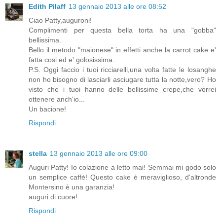
Edith Pilaff
13 gennaio 2013 alle ore 08:52
Ciao Patty,auguroni!
Complimenti per questa bella torta ha una "gobba"
bellissima.
Bello il metodo "maionese".in effetti anche la carrot cake e'
fatta cosi ed e' golosissima..
P.S. Oggi faccio i tuoi ricciarelli,una volta fatte le losanghe
non ho bisogno di lasciarli asciugare tutta la notte,vero? Ho
visto che i tuoi hanno delle bellissime crepe,che vorrei
ottenere anch'io...
Un bacione!
Rispondi
stella
13 gennaio 2013 alle ore 09:00
Auguri Patty! Io colazione a letto mai! Semmai mi godo solo
un semplice caffè! Questo cake è meraviglioso, d'altronde
Montersino è una garanzia!
auguri di cuore!
Rispondi