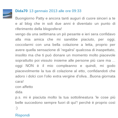
Dida70
13 gennaio 2013 alle ore 09:33
Buongiorno Patty e ancora tanti auguri di cuore sinceri a te
e al blog che in soli due anni è diventato un punto di
riferimento della blogosfera!
vengo da una settimana un pò pesante e ieri sera confidavo
alla mia amica che mi sarebbe piaciuto, per oggi,
coccolarmi con una bella colazione a letta, proprio per
avere quella sensazione di 'regalrsi' qualcosa di inaspettato,
insolito ma che ti può donare un momento molto piacevole
soprattutto poi vissuto insieme alle persone più care ma ...
oggi NON è il mio compleanno e quindi, mi godo
piacevolmente la tua di colazione al etto, confidandoti che
adoro i dolci con l'olio extra vergine d'oliva...Buona giornata
cara!
con affetto
dida
p.s. mi è piaciuta molto la tua sottolineatura 'le cose più
belle succedono sempre fuori di qui'! perchè è proprio così
:)
Rispondi