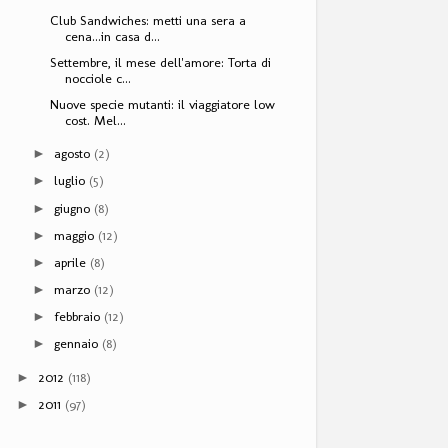
Club Sandwiches: metti una sera a
cena...in casa d...
Settembre, il mese dell'amore: Torta di
nocciole c...
Nuove specie mutanti: il viaggiatore low
cost. Mel...
agosto
(2)
►
luglio
(5)
►
giugno
(8)
►
maggio
(12)
►
aprile
(8)
►
marzo
(12)
►
febbraio
(12)
►
gennaio
(8)
►
2012
(118)
►
2011
(97)
►