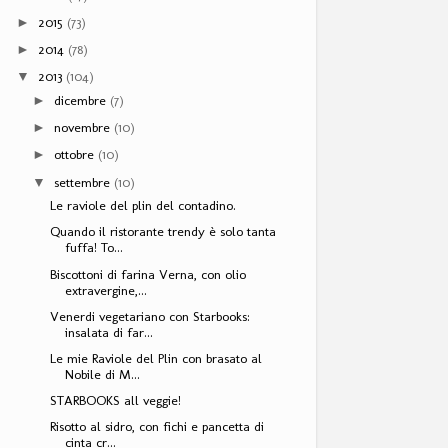
2015
(73)
►
2014
(78)
►
2013
(104)
▼
dicembre
(7)
►
novembre
(10)
►
ottobre
(10)
►
settembre
(10)
▼
Le raviole del plin del contadino.
Quando il ristorante trendy è solo tanta
fuffa! To...
Biscottoni di farina Verna, con olio
extravergine,...
Venerdi vegetariano con Starbooks:
insalata di far...
Le mie Raviole del Plin con brasato al
Nobile di M...
STARBOOKS all veggie!
Risotto al sidro, con fichi e pancetta di
cinta cr...