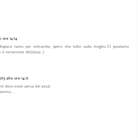
 ore 14:14
ispiace tanto per entrambe, spero che tutto vada meglio..Ci possiamo
e è veramente deliziosa :)
13 alle ore 14:17
.mi devo esser persa dei pezzi.
ierino...