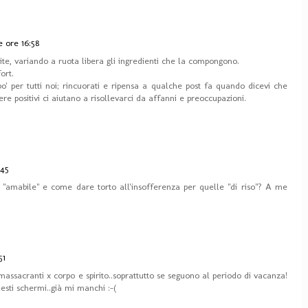
e ore 16:58
ite, variando a ruota libera gli ingredienti che la compongono.
ort.
o' per tutti noi; rincuorati e ripensa a qualche post fa quando dicevi che
ere positivi ci aiutano a risollevarci da affanni e preoccupazioni.
:45
ta "amabile" e come dare torto all'insofferenza per quelle "di riso"? A me
51
massacranti x corpo e spirito..soprattutto se seguono al periodo di vacanza!
esti schermi..già mi manchi :-(