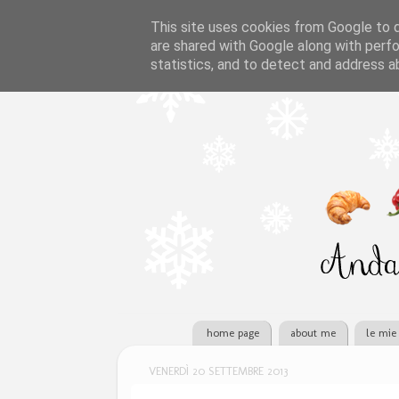
This site uses cookies from Google to de
are shared with Google along with perfo
statistics, and to detect and address a
home page
about me
le mie 
VENERDÌ 20 SETTEMBRE 2013