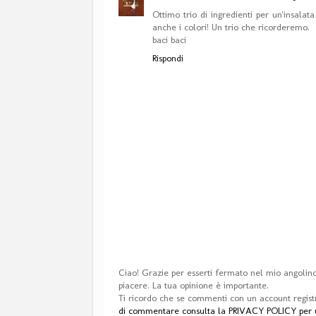
Ottimo trio di ingredienti per un'insalat
anche i colori! Un trio che ricorderemo.
baci baci
Rispondi
Ciao! Grazie per esserti fermato nel mio angolino.
piacere. La tua opinione è importante.
Ti ricordo che se commenti con un account regist
di commentare consulta la PRIVACY POLICY per ul