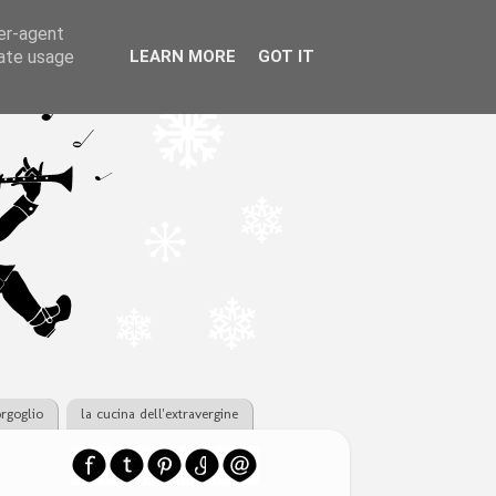
ser-agent
rate usage
LEARN MORE
GOT IT
orgoglio
la cucina dell'extravergine