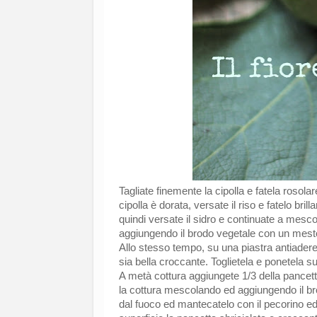
Tagliate finemente la cipolla e fatela rosola
cipolla è dorata, versate il riso e fatelo b
quindi versate il sidro e continuate a mesc
aggiungendo il brodo vegetale con un mestol
Allo stesso tempo, su una piastra antiaderen
sia bella croccante. Toglietela e ponetela 
A metà cottura aggiungete 1/3 della pancetta 
la cottura mescolando ed aggiungendo il bro
dal fuoco ed mantecatelo con il pecorino ed u