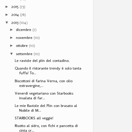
2015
(73)
►
2014
(78)
►
2013
(104)
▼
dicembre
(7)
►
novembre
(10)
►
ottobre
(10)
►
settembre
(10)
▼
Le raviole del plin del contadino.
Quando il ristorante trendy è solo tanta
fuffa! To...
Biscottoni di farina Verna, con olio
extravergine,...
Venerdi vegetariano con Starbooks:
insalata di far...
Le mie Raviole del Plin con brasato al
Nobile di M...
STARBOOKS all veggie!
Risotto al sidro, con fichi e pancetta di
cinta cr...