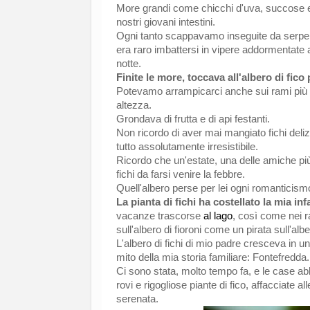
More grandi come chicchi d'uva, succose e 
nostri giovani intestini.
Ogni tanto scappavamo inseguite da serpenti 
era raro imbattersi in vipere addormentate al
notte.
Finite le more, toccava all'albero di fico
Potevamo arrampicarci anche sui rami più a
altezza.
Grondava di frutta e di api festanti.
Non ricordo di aver mai mangiato fichi deliz
tutto assolutamente irresistibile.
Ricordo che un'estate, una delle amiche più 
fichi da farsi venire la febbre.
Quell'albero perse per lei ogni romanticism
La pianta di fichi ha costellato la mia inf
vacanze trascorse
al lago
, così come nei 
sull'albero di fioroni come un pirata sull'al
L'albero di fichi di mio padre cresceva in 
mito della mia storia familiare: Fontefredda
Ci sono stata, molto tempo fa, e le case ab
rovi e rigogliose piante di fico, affacciate
serenata.