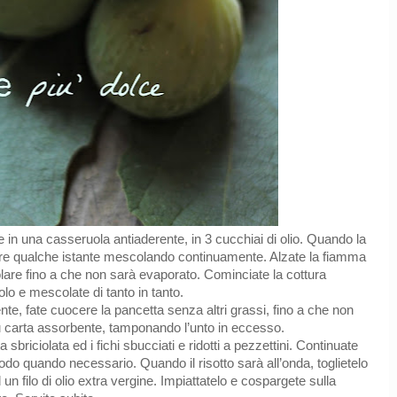
re in una casseruola antiaderente, in 3 cucchiai di olio. Quando la
rillare qualche istante mescolando continuamente. Alzate la fiamma
olare fino a che non sarà evaporato. Cominciate la cottura
o e mescolate di tanto in tanto.
te, fate cuocere la pancetta senza altri grassi, fino a che non
su carta assorbente, tamponando l’unto in eccesso.
sbriciolata ed i fichi sbucciati e ridotti a pezzettini. Continuate
do quando necessario. Quando il risotto sarà all’onda, toglietelo
n filo di olio extra vergine. Impiattatelo e cospargete sulla