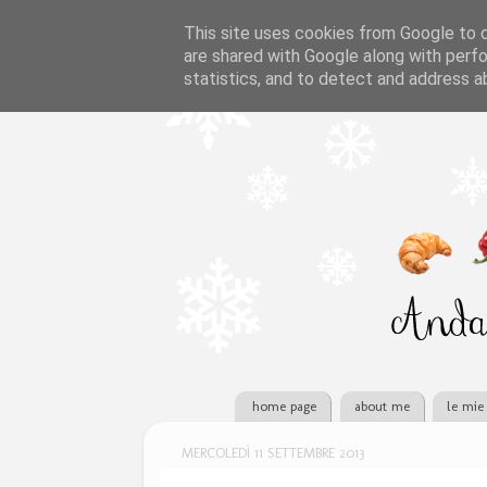
This site uses cookies from Google to de
are shared with Google along with perfo
statistics, and to detect and address a
home page
about me
le mie 
MERCOLEDÌ 11 SETTEMBRE 2013