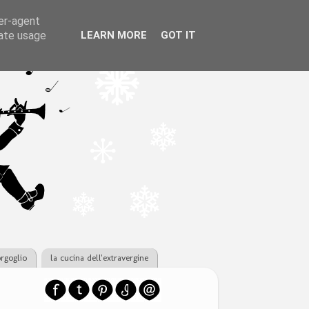
ser-agent
rate usage
LEARN MORE
GOT IT
orgoglio
la cucina dell'extravergine