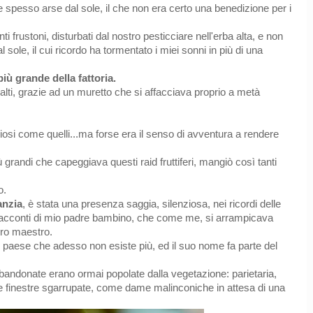
spesso arse dal sole, il che non era certo una benedizione per i
frustoni, disturbati dal nostro pesticciare nell'erba alta, e non
 sole, il cui ricordo ha tormentato i miei sonni in più di una
 più grande della fattoria.
lti, grazie ad un muretto che si affacciava proprio a metà
iosi come quelli...ma forse era il senso di avventura a rendere
grandi che capeggiava questi raid fruttiferi, mangiò così tanti
o.
anzia
, è stata una presenza saggia, silenziosa, nei ricordi delle
racconti di mio padre bambino, che come me, si arrampicava
bero maestro.
un paese che adesso non esiste più, ed il suo nome fa parte del
.
bandonate erano ormai popolate dalla vegetazione: parietaria,
 alle finestre sgarrupate, come dame malinconiche in attesa di una