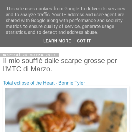
This site uses cookies from Google to deliver its services
and to analyze traffic. Your IP address and user-agent are
shared with Google along with performance and security
metrics to ensure quality of service, generate usage
statistics, and to detect and address abuse.
LEARN MORE
GOT IT
martedì 25 marzo 2014
Il mio soufflé dalle scarpe grosse per
l'MTC di Marzo.
Total eclipse of the Heart - Bonnie Tyler