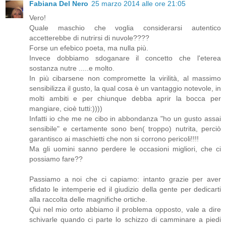
Fabiana Del Nero
25 marzo 2014 alle ore 21:05
Vero!
Quale maschio che voglia considerarsi autentico
accetterebbe di nutrirsi di nuvole????
Forse un efebico poeta, ma nulla più.
Invece dobbiamo sdoganare il concetto che l'eterea
sostanza nutre .....e molto.
In più cibarsene non compromette la virilità, al massimo
sensibilizza il gusto, la qual cosa è un vantaggio notevole, in
molti ambiti e per chiunque debba aprir la bocca per
mangiare, cioè tutti:))))
Infatti io che me ne cibo in abbondanza "ho un gusto assai
sensibile" e certamente sono ben( troppo) nutrita, perciò
garantisco ai maschietti che non si corrono pericoli!!!!
Ma gli uomini sanno perdere le occasioni migliori, che ci
possiamo fare??
Passiamo a noi che ci capiamo: intanto grazie per aver
sfidato le intemperie ed il giudizio della gente per dedicarti
alla raccolta delle magnifiche ortiche.
Qui nel mio orto abbiamo il problema opposto, vale a dire
schivarle quando ci parte lo schizzo di camminare a piedi