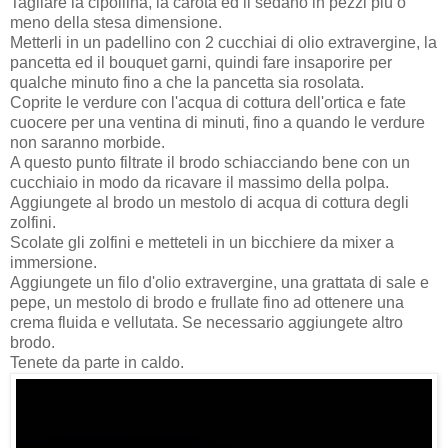
Tagliare la cipollina, la carota ed il sedano in pezzi più o
meno della stesa dimensione.
Metterli in un padellino con 2 cucchiai di olio extravergine, la
pancetta ed il bouquet garni, quindi fare insaporire per
qualche minuto fino a che la pancetta sia rosolata.
Coprite le verdure con l'acqua di cottura dell'ortica e fate
cuocere per una ventina di minuti, fino a quando le verdure
non saranno morbide.
A questo punto filtrate il brodo schiacciando bene con un
cucchiaio in modo da ricavare il massimo della polpa.
Aggiungete al brodo un mestolo di acqua di cottura degli
zolfini.
Scolate gli zolfini e metteteli in un bicchiere da mixer a
immersione.
Aggiungete un filo d'olio extravergine, una grattata di sale e
pepe, un mestolo di brodo e frullate fino ad ottenere una
crema fluida e vellutata. Se necessario aggiungete altro
brodo.
Tenete da parte in caldo.