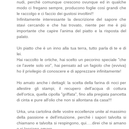
nudi, perchè comunque crescono ovunque ed in qualche
modo ci fregano sempre, producono foglie così grandi che
le raccolgo e ci faccio dei gustosi involtini!!
Infinitamente interessante la descrizione del sapore che
stavi cercando e che hai trovato, niente per me è più
importante che capire l'anima del piatto e la risposta del
palato.
Un piatto che è un inno alla tua terra, tutto parla di te e di
lei.
Hai raccolto le ortiche, hai scelto un pecorino speciale "che
ce l'avete solo voi", hai pensato ad un fagiolo che (evviva)
ho il privilegio di conoscere e di apprezzare infinitamente!
Ho amato anche i dettagli: la scelta della farina di noci per
allestire gli stampi, il recupero dell'acqua di cottura
dell'ortica, quella cipolla "griffata", fino alla pregiata pancetta
di cinta e pure all'olio che non si allontana da casa!!!
Urka, una cartolina delle vostre eccellenze unite al massimo
della passione e dell'intuizione, perchè i sapori talvolta si
chiamano e talvolta si respingono, qui.....direi che si amano
e si lasciano amare.