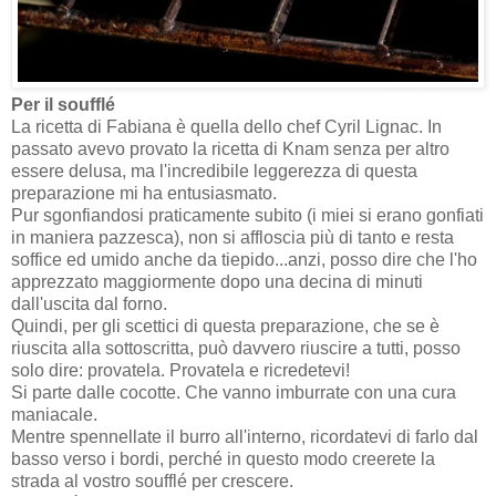
Per il soufflé
La ricetta di Fabiana è quella dello chef Cyril Lignac. In
passato avevo provato la ricetta di Knam senza per altro
essere delusa, ma l'incredibile leggerezza di questa
preparazione mi ha entusiasmato.
Pur sgonfiandosi praticamente subito (i miei si erano gonfiati
in maniera pazzesca), non si affloscia più di tanto e resta
soffice ed umido anche da tiepido...anzi, posso dire che l'ho
apprezzato maggiormente dopo una decina di minuti
dall'uscita dal forno.
Quindi, per gli scettici di questa preparazione, che se è
riuscita alla sottoscritta, può davvero riuscire a tutti, posso
solo dire: provatela. Provatela e ricredetevi!
Si parte dalle cocotte. Che vanno imburrate con una cura
maniacale.
Mentre spennellate il burro all'interno, ricordatevi di farlo dal
basso verso i bordi, perché in questo modo creerete la
strada al vostro soufflé per crescere.