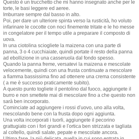
Questo è un trucchetto che mi hanno insegnato anche per le
torte, le basi leggere ed aeree.
Imburrare sempre dal basso in alto.
Poi, per dare un ulteriore spinta verso la rusticità, ho voluto
infarinare le cocotte con noci finemente tritate e le ho messe
in congelatore per il tempo utile a preparare il composto di
uova.
In una ciotolina sciogliete la maizena con una parte di
panna, 3 o 4 cucchiaiate, quindi portate il resto della panna
ad ebollizione in una casseruola dal fondo spesso.
Quando la panna freme, versatevi la maizena e mescolate
velocemente, quindi con una frusta continuate a mescolare
a fiamma bassissima fino ad ottenere una crema consistente
( a me è successo praticamente subito).
A questo punto togliete il pentolino dal fuoco, aggiungete il
burro e non smettete mai di mescolare fino a che questo non
sarà ben incorporato.
Cominciate ad aggiungere i rossi d'uovo, uno alla volta,
mescolando bene con la frusta dopo ogni aggiunta.
Una volta incorporati i tuorli, aggiungete il pecorino
grattugiato con i fori grandi e l'ortica ben strizzata e tagliata
al coltello, quindi salate, pepate e mescolate ancora.
Ultima fase, la più delicata, quella in cui sono entrata in