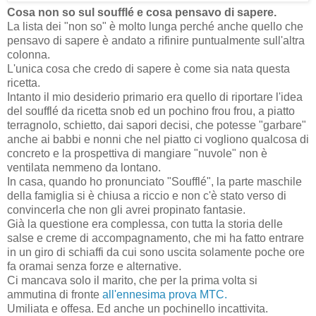
Cosa non so sul soufflé e cosa pensavo di sapere.
La lista dei "non so" è molto lunga perché anche quello che
pensavo di sapere è andato a rifinire puntualmente sull'altra
colonna.
L'unica cosa che credo di sapere è come sia nata questa
ricetta.
Intanto il mio desiderio primario era quello di riportare l'idea
del soufflé da ricetta snob ed un pochino frou frou, a piatto
terragnolo, schietto, dai sapori decisi, che potesse "garbare"
anche ai babbi e nonni che nel piatto ci vogliono qualcosa di
concreto e la prospettiva di mangiare "nuvole" non è
ventilata nemmeno da lontano.
In casa, quando ho pronunciato "Soufflé", la parte maschile
della famiglia si è chiusa a riccio e non c'è stato verso di
convincerla che non gli avrei propinato fantasie.
Già la questione era complessa, con tutta la storia delle
salse e creme di accompagnamento, che mi ha fatto entrare
in un giro di schiaffi da cui sono uscita solamente poche ore
fa oramai senza forze e alternative.
Ci mancava solo il marito, che per la prima volta si
ammutina di fronte
all'ennesima prova MTC.
Umiliata e offesa. Ed anche un pochinello incattivita.