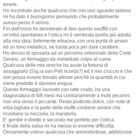
tenere.
Ho incontrato anche qualcuno che con uno sguardo pietoso
mi ha dato il buongiorno pensando che probabilmente
avessi perso il senno.
Fin dall'inizio ho desiderato di fare questo soufflé con
un'erba spontanea e l'ortica mi è sembrata quella più adatta
alla mia idea: fortemente erbacea, con una punta di amaro
ed un tono metallico, ne basta poca per dare carattere.
Ho deciso di sposarla ad un pecorino erborinato delle Crete
Senesi, un formaggio da immediato colpo al cuore.
Qualcuna delle mie amiche ha avuto la fortuna di
assaggiarlo (Sig.ra van Pelt ricorda?) ed il mio cruccio è che
non possa essere trovato altrove perché la quantità in cui
viene prodotto è davvero esigua.
Questo formaggio lavorato con latte crudo, ha una
stagionatura di 6/8 mesi ma contrariamente a molti pecorini,
non vira verso il piccante. Resta piuttosto dolce, con note di
erba tagliata e la parte delle muffe contiene sentori che
ricordano la nocciola, la mandorla.
E' gentile e diretto e secondo me perfetto per l'ortica.
Il finale della salsa mi ha messo in enorme difficoltà.
Ovviamente volevo qualcosa che ammorbidisse, addolcisse