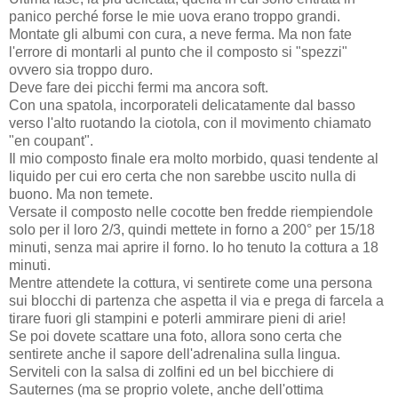
panico perché forse le mie uova erano troppo grandi.
Montate gli albumi con cura, a neve ferma. Ma non fate
l'errore di montarli al punto che il composto si "spezzi"
ovvero sia troppo duro.
Deve fare dei picchi fermi ma ancora soft.
Con una spatola, incorporateli delicatamente dal basso
verso l'alto ruotando la ciotola, con il movimento chiamato
"en coupant".
Il mio composto finale era molto morbido, quasi tendente al
liquido per cui ero certa che non sarebbe uscito nulla di
buono. Ma non temete.
Versate il composto nelle cocotte ben fredde riempiendole
solo per il loro 2/3, quindi mettete in forno a 200° per 15/18
minuti, senza mai aprire il forno. Io ho tenuto la cottura a 18
minuti.
Mentre attendete la cottura, vi sentirete come una persona
sui blocchi di partenza che aspetta il via e prega di farcela a
tirare fuori gli stampini e poterli ammirare pieni di arie!
Se poi dovete scattare una foto, allora sono certa che
sentirete anche il sapore dell'adrenalina sulla lingua.
Serviteli con la salsa di zolfini ed un bel bicchiere di
Sauternes (ma se proprio volete, anche dell'ottima