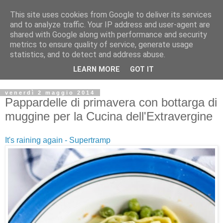
This site uses cookies from Google to deliver its services
and to analyze traffic. Your IP address and user-agent are
shared with Google along with performance and security
metrics to ensure quality of service, generate usage
statistics, and to detect and address abuse.
LEARN MORE
GOT IT
venerdì 2 maggio 2014
Pappardelle di primavera con bottarga di
muggine per la Cucina dell'Extravergine
It's raining again - Supertramp