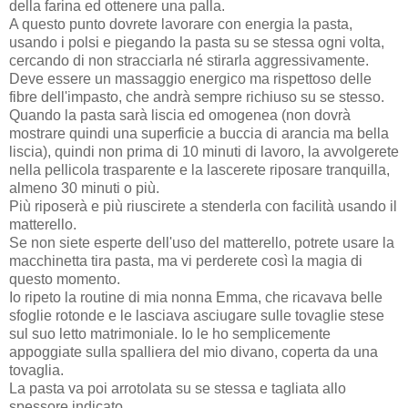
della farina ed ottenere una palla.
A questo punto dovrete lavorare con energia la pasta,
usando i polsi e piegando la pasta su se stessa ogni volta,
cercando di non stracciarla né stirarla aggressivamente.
Deve essere un massaggio energico ma rispettoso delle
fibre dell'impasto, che andrà sempre richiuso su se stesso.
Quando la pasta sarà liscia ed omogenea (non dovrà
mostrare quindi una superficie a buccia di arancia ma bella
liscia), quindi non prima di 10 minuti di lavoro, la avvolgerete
nella pellicola trasparente e la lascerete riposare tranquilla,
almeno 30 minuti o più.
Più riposerà e più riuscirete a stenderla con facilità usando il
matterello.
Se non siete esperte dell'uso del matterello, potrete usare la
macchinetta tira pasta, ma vi perderete così la magia di
questo momento.
Io ripeto la routine di mia nonna Emma, che ricavava belle
sfoglie rotonde e le lasciava asciugare sulle tovaglie stese
sul suo letto matrimoniale. Io le ho semplicemente
appoggiate sulla spalliera del mio divano, coperta da una
tovaglia.
La pasta va poi arrotolata su se stessa e tagliata allo
spessore indicato.