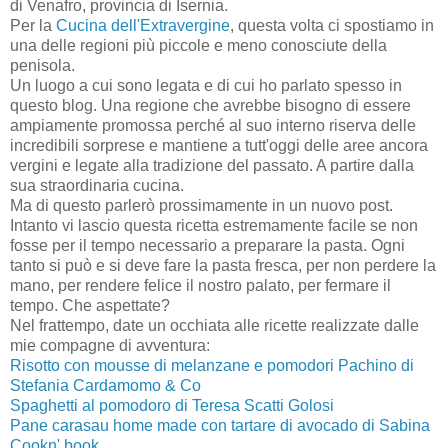
di Venafro, provincia di Isernia.
Per la
Cucina dell'Extravergine
, questa volta ci spostiamo in
una delle regioni più piccole e meno conosciute della
penisola.
Un luogo a cui sono legata e di cui ho parlato spesso in
questo blog. Una regione che avrebbe bisogno di essere
ampiamente promossa perché al suo interno riserva delle
incredibili sorprese e mantiene a tutt'oggi delle aree ancora
vergini e legate alla tradizione del passato. A partire dalla
sua straordinaria cucina.
Ma di questo parlerò prossimamente in un nuovo post.
Intanto vi lascio questa ricetta estremamente facile se non
fosse per il tempo necessario a preparare la pasta. Ogni
tanto si può e si deve fare la pasta fresca, per non perdere la
mano, per rendere felice il nostro palato, per fermare il
tempo. Che aspettate?
Nel frattempo, date un occhiata alle ricette realizzate dalle
mie compagne di avventura:
Risotto con mousse di melanzane e pomodori Pachino di
Stefania Cardamomo & Co
Spaghetti al pomodoro di Teresa Scatti Golosi
Pane carasau home made con tartare di avocado di Sabina
Cookn' book