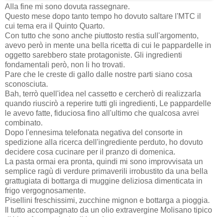
Alla fine mi sono dovuta rassegnare.
Questo mese dopo tanto tempo ho dovuto saltare l'MTC il
cui tema era il Quinto Quarto.
Con tutto che sono anche piuttosto restia sull'argomento,
avevo però in mente una bella ricetta di cui le pappardelle in
oggetto sarebbero state protagoniste. Gli ingredienti
fondamentali però, non li ho trovati.
Pare che le creste di gallo dalle nostre parti siano cosa
sconosciuta.
Bah, terrò quell'idea nel cassetto e cercherò di realizzarla
quando riuscirò a reperire tutti gli ingredienti, Le pappardelle
le avevo fatte, fiduciosa fino all'ultimo che qualcosa avrei
combinato.
Dopo l'ennesima telefonata negativa del consorte in
spedizione alla ricerca dell'ingrediente perduto, ho dovuto
decidere cosa cucinare per il pranzo di domenica.
La pasta ormai era pronta, quindi mi sono improvvisata un
semplice ragù di verdure primaverili irrobustito da una bella
grattugiata di bottarga di muggine deliziosa dimenticata in
frigo vergognosamente.
Pisellini freschissimi, zucchine mignon e bottarga a pioggia.
Il tutto accompagnato da un olio extravergine Molisano tipico