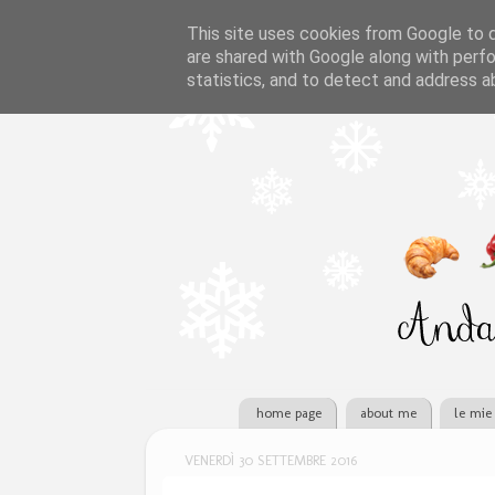
This site uses cookies from Google to de
are shared with Google along with perfo
statistics, and to detect and address a
home page
about me
le mie 
VENERDÌ 30 SETTEMBRE 2016