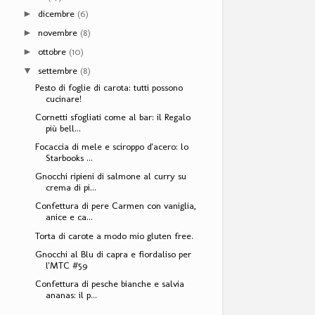
dicembre
(6)
►
novembre
(8)
►
ottobre
(10)
►
settembre
(8)
▼
Pesto di foglie di carota: tutti possono
cucinare!
Cornetti sfogliati come al bar: il Regalo
più bell...
Focaccia di mele e sciroppo d'acero: lo
Starbooks ...
Gnocchi ripieni di salmone al curry su
crema di pi...
Confettura di pere Carmen con vaniglia,
anice e ca...
Torta di carote a modo mio gluten free.
Gnocchi al Blu di capra e fiordaliso per
l'MTC #59
Confettura di pesche bianche e salvia
ananas: il p...