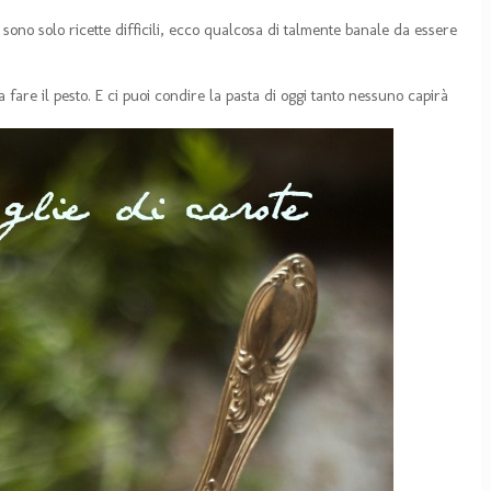
 sono solo ricette difficili, ecco qualcosa di talmente banale da essere
a fare il pesto. E ci puoi condire la pasta di oggi tanto nessuno capirà