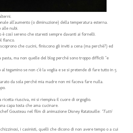
lterni.
onale all'aumento (o diminuzione) della temperatura esterna.
 alle nubi.
lo è così sereno che staresti sempre davanti ai fornelli.
l fianco.
scoprono che cucini, finiscono gli inviti a cena (ma perchè?) ed
na pasta, ma non quelle del blog perché sono troppo difficili "e
 al tegamino se non c'è la voglia e se si pretende di fare tutto in 5
arato da sola perché mia madre non mi faceva fare nulla.
mpo.
cetta riusciva, mi si riempiva il cuore di orgoglio.
una capa tosta che ama cucinare.
 chef Gousteau nel film di animazione Disney Ratatouille:
"Tutti
i schizzinosi, i casinisti, quelli che dicono di non avere tempo o a cui