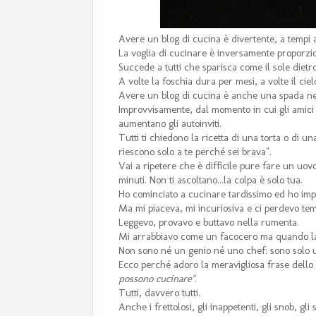
Avere un blog di cucina è divertente, a tempi a
La voglia di cucinare è inversamente proporzi
Succede a tutti che sparisca come il sole dietro
A volte la foschia dura per mesi, a volte il cie
Avere un blog di cucina è anche una spada ne
Improvvisamente, dal momento in cui gli amici 
aumentano gli autoinviti.
Tutti ti chiedono la ricetta di una torta o di u
riescono solo a te perché sei brava".
Vai a ripetere che è difficile pure fare un uovo
minuti. Non ti ascoltano...la colpa è solo tua.
Ho cominciato a cucinare tardissimo ed ho imp
Ma mi piaceva, mi incuriosiva e ci perdevo te
Leggevo, provavo e buttavo nella rumenta.
Mi arrabbiavo come un facocero ma quando la ri
Non sono né un genio né uno chef: sono solo 
Ecco perché adoro la meravigliosa frase dello
possono cucinare"
.
Tutti, davvero tutti.
Anche i frettolosi, gli inappetenti, gli snob, gl