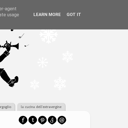
ser-agent
rate usage
LEARN MORE
GOT IT
orgoglio
la cucina dell'extravergine