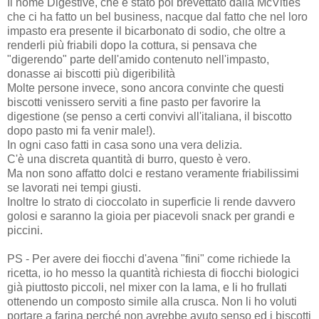
Il nome Digestive, che è stato poi brevettato dalla McVities
che ci ha fatto un bel business, nacque dal fatto che nel loro
impasto era presente il bicarbonato di sodio, che oltre a
renderli più friabili dopo la cottura, si pensava che
"digerendo" parte dell'amido contenuto nell'impasto,
donasse ai biscotti più digeribilità
Molte persone invece, sono ancora convinte che questi
biscotti venissero serviti a fine pasto per favorire la
digestione (se penso a certi convivi all'italiana, il biscotto
dopo pasto mi fa venir male!).
In ogni caso fatti in casa sono una vera delizia.
C'è una discreta quantità di burro, questo è vero.
Ma non sono affatto dolci e restano veramente friabilissimi
se lavorati nei tempi giusti.
Inoltre lo strato di cioccolato in superficie li rende davvero
golosi e saranno la gioia per piacevoli snack per grandi e
piccini.
PS - Per avere dei fiocchi d'avena "fini" come richiede la
ricetta, io ho messo la quantità richiesta di fiocchi biologici
già piuttosto piccoli, nel mixer con la lama, e li ho frullati
ottenendo un composto simile alla crusca. Non li ho voluti
portare a farina perché non avrebbe avuto senso ed i biscotti