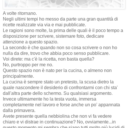
A volte ritornano.
Negli ultimi tempi ho messo da parte una gran quantità di
ricette realizzate via via e mai pubblicate.
Le ragioni sono molte, la prima delle quali è il poco tempo a
disposizione per scrivere, sistemare foto, dedicare
attenzione a questo spazio.
La secondo è che quando non so cosa scrivere o non ho
nulla da dire, trovo che abbia poco senso pubblicare.
Voi direte: ma c'è la ricetta, non basta quella?
No, purtroppo per me no.
Questo spazio non è nato per la cucina, o almeno non
principalmente.
La cucina è sempre stato un pretesto, la scusa dietro la
quale nascondere il desiderio di confrontarmi con chi sta'
dall'altra parte dello schermo. Su qualsiasi argomento.
Invece ultimamente ho la testa vuota, immersa
completamente nel lavoro e forse anche un po' appannata
dalla primavera.
Avete presente quella nebbiolina che non vi fa vedere
chiaro e vi distrae in continuazione? No, ovviamente...in
questo momento mi sembra che siano tutti molto più lucidi di