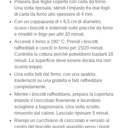
Prepara due teglie coperte con carta da forno.
Una volta riposata, stendi l'impasto fra due fogli
di carta da forno allo spessore di 4 mm.
Con un coppapasta di c 6,5 cm di diametro,
ricava i biscotti e sistemali sulle placche da forno
e rimettili in frigo per altri 20 minuti.
Accendi il forno a 190° C. Prendi i biscotti
raffreddati e cuocili in forno per 15/20 minuti.
Controlla la cottura perché potrebbero bastarti 18
minuti. La superficie deve essere dorata ma non
scurire troppo.
Una volta tolti dal forno, con una spatola
trasferiscili su una gratella e falli raffreddare
completamente.
Mentre i biscotti raffreddano, prepara la copertura
tritando il cioccolato finemente e facendolo
sciogliere a bagnomaria. Una volta sciolto,
rimuovilo dal calore. Lascialo riposare 5 minuti.
Riempi un cucchiaino di cioccolato e versalo al
centro del biscotto quindi spandilo verso i bordi