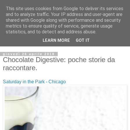
This site uses cookies from Google to deliver its services
and to analyze traffic. Your IP address and user-agent are
shared with Google along with performance and security
metrics to ensure quality of service, generate usage
statistics, and to detect and address abuse.
LEARN MORE
GOT IT
giovedì 26 aprile 2018
Chocolate Digestive: poche storie da
raccontare.
Saturday in the Park - Chicago