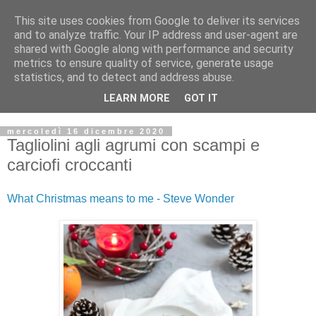
This site uses cookies from Google to deliver its services
and to analyze traffic. Your IP address and user-agent are
shared with Google along with performance and security
metrics to ensure quality of service, generate usage
statistics, and to detect and address abuse.
LEARN MORE
GOT IT
mercoledì 16 dicembre 2020
Tagliolini agli agrumi con scampi e
carciofi croccanti
What Christmas means to me - Steve Wonder