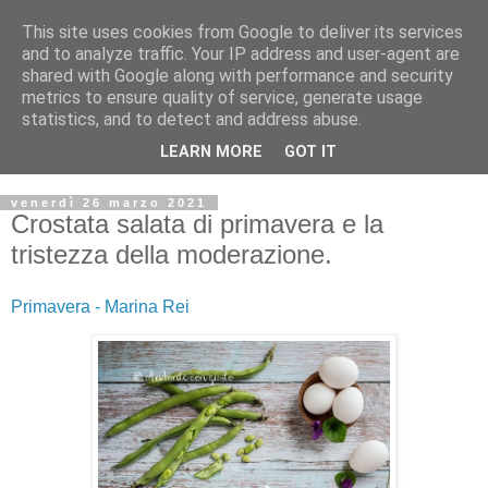
This site uses cookies from Google to deliver its services
and to analyze traffic. Your IP address and user-agent are
shared with Google along with performance and security
metrics to ensure quality of service, generate usage
statistics, and to detect and address abuse.
LEARN MORE
GOT IT
venerdì 26 marzo 2021
Crostata salata di primavera e la
tristezza della moderazione.
Primavera - Marina Rei