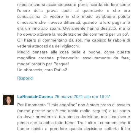
risposto che si accomodassero pure, ricordando loro come
l'onere della prova spetti al querelante e che ero
curiosissima di vedere in che modo avrebbero potuto
dimostrare che li avevo diffamati, quando la loro pagina fb
era un inno allo spam. Ovviamente hanno desistito, ma io
ho dovuto attivare la moderazione dei commenti per un po'.
Gli haters si commentano da soli, ma capisco la rabbia di
vedersi attaccati da dei vigliacchi.
Meglio pensare alle cose belle e buone, come questa
magnifica crostata primaverile: assolutamente da fare,
magari proprio per Pasqua!
Un abbraccio, cara Pat! <3
Rispondi
LaRicciaInCucina
26 marzo 2021 alle ore 16:27
Per il momento "il mio angolino" non è stato preso d' assalto
(anche perché non è che abbia molto seguito) a tal punto
da dover prendere la tua stessa decisione, ma ti capisco e
penso che tu abbia fatto bene. Tra l' altro i commenti che ti
hanno spinto a prendere questa decisione sofferta li ho