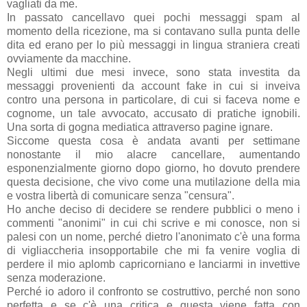
vagliati da me.
In passato cancellavo quei pochi messaggi spam al
momento della ricezione, ma si contavano sulla punta delle
dita ed erano per lo più messaggi in lingua straniera creati
ovviamente da macchine.
Negli ultimi due mesi invece, sono stata investita da
messaggi provenienti da account fake in cui si inveiva
contro una persona in particolare, di cui si faceva nome e
cognome, un tale avvocato, accusato di pratiche ignobili.
Una sorta di gogna mediatica attraverso pagine ignare.
Siccome questa cosa è andata avanti per settimane
nonostante il mio alacre cancellare, aumentando
esponenzialmente giorno dopo giorno, ho dovuto prendere
questa decisione, che vivo come una mutilazione della mia
e vostra libertà di comunicare senza "censura".
Ho anche deciso di decidere se rendere pubblici o meno i
commenti "anonimi" in cui chi scrive e mi conosce, non si
palesi con un nome, perché dietro l'anonimato c'è una forma
di vigliaccheria insopportabile che mi fa venire voglia di
perdere il mio aplomb capricorniano e lanciarmi in invettive
senza moderazione.
Perché io adoro il confronto se costruttivo, perché non sono
perfetta e se c'è una critica e questa viene fatta con