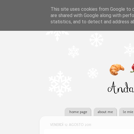
This site uses cookies from Google to de
are shared with Google along with perfo
statistics, and to detect and address a
home page
about me
le mie 
VENERDÌ 12 AGOSTO 2011