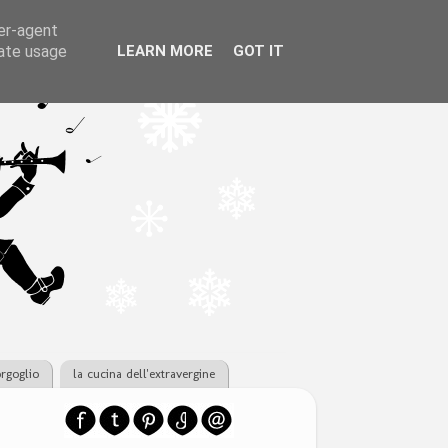
ser-agent
rate usage
LEARN MORE
GOT IT
orgoglio
la cucina dell'extravergine