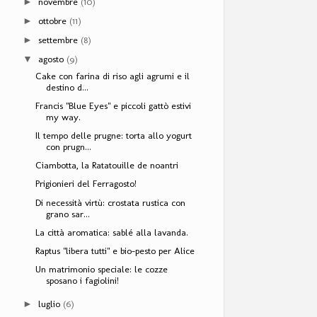
novembre
(10)
►
ottobre
(11)
►
settembre
(8)
►
agosto
(9)
▼
Cake con farina di riso agli agrumi e il
destino d...
Francis "Blue Eyes" e piccoli gattò estivi
my way.
Il tempo delle prugne: torta allo yogurt
con prugn...
Ciambotta, la Ratatouille de noantri
Prigionieri del Ferragosto!
Di necessità virtù: crostata rustica con
grano sar...
La città aromatica: sablé alla lavanda.
Raptus "libera tutti" e bio-pesto per Alice
Un matrimonio speciale: le cozze
sposano i fagiolini!
luglio
(6)
►