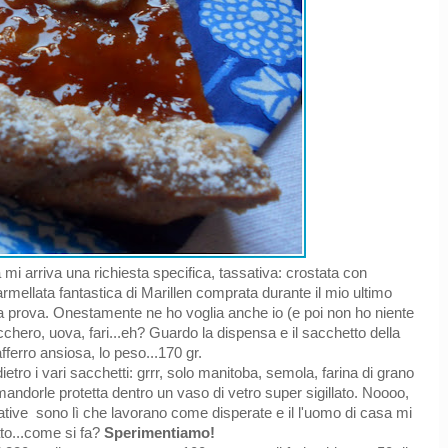
ia mi arriva una richiesta specifica, tassativa: crostata con
mellata fantastica di Marillen comprata durante il mio ultimo
a prova. Onestamente ne ho voglia anche io (e poi non ho niente
cchero, uova, fari...eh? Guardo la dispensa e il sacchetto della
afferro ansiosa, lo peso...170 gr.
ietro i vari sacchetti: grrr, solo manitoba, semola, farina di grano
 mandorle protetta dentro un vaso di vetro super sigillato. Noooo,
ative sono lì che lavorano come disperate e il l'uomo di casa mi
to...come si fa?
Sperimentiamo!