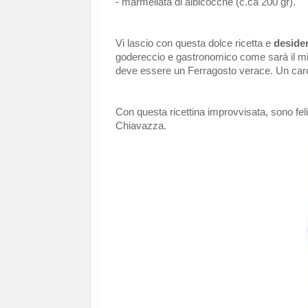
- marmellata di albicocche (c.ca 200 gr).
Vi lascio con questa dolce ricetta e
desider
godereccio e gastronomico come sarà il 
deve essere un Ferragosto verace. Un caro 
Con questa ricettina improvvisata, sono feli
Chiavazza.