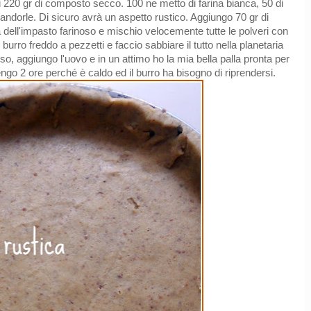
i 220 gr di composto secco. 100 ne metto di farina bianca, 50 di
 mandorle. Di sicuro avrà un aspetto rustico. Aggiungo 70 gr di
dell'impasto farinoso e mischio velocemente tutte le polveri con
 burro freddo a pezzetti e faccio sabbiare il tutto nella planetaria
o, aggiungo l'uovo e in un attimo ho la mia bella palla pronta per
engo 2 ore perché è caldo ed il burro ha bisogno di riprendersi.