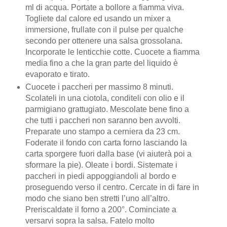
ml di acqua. Portate a bollore a fiamma viva.
Togliete dal calore ed usando un mixer a
immersione, frullate con il pulse per qualche
secondo per ottenere una salsa grossolana.
Incorporate le lenticchie cotte. Cuocete a fiamma
media fino a che la gran parte del liquido è
evaporato e tirato.
Cuocete i paccheri per massimo 8 minuti.
Scolateli in una ciotola, conditeli con olio e il
parmigiano grattugiato. Mescolate bene fino a
che tutti i paccheri non saranno ben avvolti.
Preparate uno stampo a cerniera da 23 cm.
Foderate il fondo con carta forno lasciando la
carta sporgere fuori dalla base (vi aiuterà poi a
sformare la pie). Oleate i bordi. Sistemate i
paccheri in piedi appoggiandoli al bordo e
proseguendo verso il centro. Cercate in di fare in
modo che siano ben stretti l’uno all’altro.
Preriscaldate il forno a 200°. Cominciate a
versarvi sopra la salsa. Fatelo molto