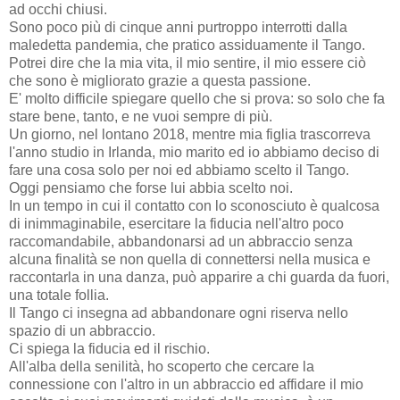
ad occhi chiusi.
Sono poco più di cinque anni purtroppo interrotti dalla
maledetta pandemia, che pratico assiduamente il Tango.
Potrei dire che la mia vita, il mio sentire, il mio essere ciò
che sono è migliorato grazie a questa passione.
E' molto difficile spiegare quello che si prova: so solo che fa
stare bene, tanto, e ne vuoi sempre di più.
Un giorno, nel lontano 2018, mentre mia figlia trascorreva
l'anno studio in Irlanda, mio marito ed io abbiamo deciso di
fare una cosa solo per noi ed abbiamo scelto il Tango.
Oggi pensiamo che forse lui abbia scelto noi.
In un tempo in cui il contatto con lo sconosciuto è qualcosa
di inimmaginabile, esercitare la fiducia nell'altro poco
raccomandabile, abbandonarsi ad un abbraccio senza
alcuna finalità se non quella di connettersi nella musica e
raccontarla in una danza, può apparire a chi guarda da fuori,
una totale follia.
Il Tango ci insegna ad abbandonare ogni riserva nello
spazio di un abbraccio.
Ci spiega la fiducia ed il rischio.
All'alba della senilità, ho scoperto che cercare la
connessione con l'altro in un abbraccio ed affidare il mio