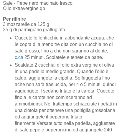
Sale - Pepe nero macinato fresco
Olio extravergine qb
Per rifinire
3 mozzarelle da 125 g
25 g di parmigiano grattugiato
Cuocete le lenticchie in abbondante acqua, che
le copra di almeno tre dita con un cucchiaino di
sale grosso, fino a che non saranno al dente,
c.ca
25 minuti. Scolatele e tenete da parte.
Scaldate 2 cucchiai di olio extra vergine di oliva
in una padella medio grande. Quando l'olio è
caldo, aggiungete la cipolla. Soffriggetela fino
ache non sarà traslucida, per 4 o 5 minuti, quindi
aggiungete il sedano tritato e la carota. Cuocete
fino a le carote non cominceranno ad
ammorbidirsi. Nel frattempo schiacciate i pelati in
una ciotola per ottenere una poltiglia grossolana
ed aggiungete il peperone tritato
finemente.Versate tutto nella padella, aggiustate
di sale pepe e peperoncino ed aggiungete 240