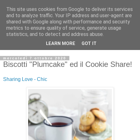
This site uses cookies from Google to deliver its services
and to analyze traffic. Your IP address and user-agent are
shared with Google along with performance and security
metrics to ensure quality of service, generate usage
statistics, and to detect and address abuse.
LEARN MORE
GOT IT
mercoledì 7 ottobre 2020
Biscotti "Plumcake" ed il Cookie Share!
Sharing Love - Chic