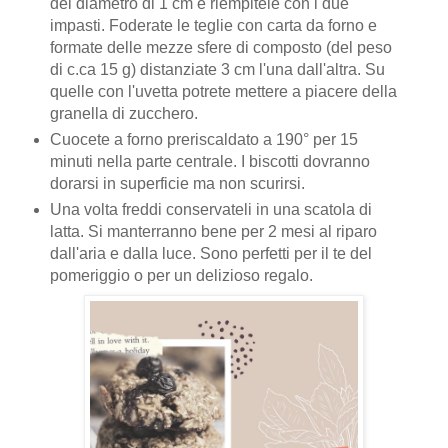
del diametro di 1 cm e riempitele con i due
impasti. Foderate le teglie con carta da forno e
formate delle mezze sfere di composto (del peso
di c.ca 15 g) distanziate 3 cm l'una dall'altra. Su
quelle con l'uvetta potrete mettere a piacere della
granella di zucchero.
Cuocete a forno preriscaldato a 190° per 15
minuti nella parte centrale. I biscotti dovranno
dorarsi in superficie ma non scurirsi.
Una volta freddi conservateli in una scatola di
latta. Si manterranno bene per 2 mesi al riparo
dall'aria e dalla luce. Sono perfetti per il te del
pomeriggio o per un delizioso regalo.