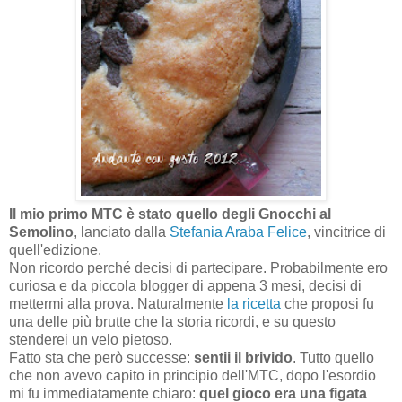
Il mio primo MTC è stato quello degli Gnocchi al
Semolino
, lanciato dalla
Stefania Araba Felice
, vincitrice di
quell'edizione.
Non ricordo perché decisi di partecipare. Probabilmente ero
curiosa e da piccola blogger di appena 3 mesi, decisi di
mettermi alla prova. Naturalmente
la ricetta
che proposi fu
una delle più brutte che la storia ricordi, e su questo
stenderei un velo pietoso.
Fatto sta che però successe:
sentii il brivido
. Tutto quello
che non avevo capito in principio dell'MTC, dopo l'esordio
mi fu immediatamente chiaro:
quel gioco era una figata