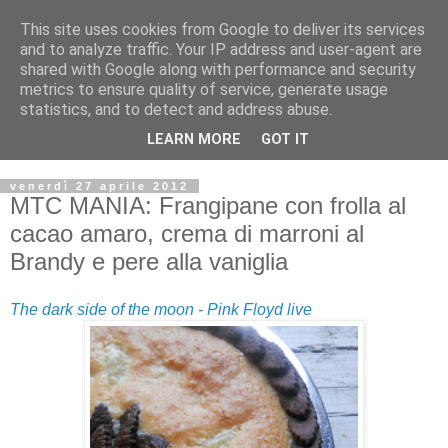
This site uses cookies from Google to deliver its services
and to analyze traffic. Your IP address and user-agent are
shared with Google along with performance and security
metrics to ensure quality of service, generate usage
statistics, and to detect and address abuse.
LEARN MORE
GOT IT
venerdì 27 aprile 2012
MTC MANIA: Frangipane con frolla al
cacao amaro, crema di marroni al
Brandy e pere alla vaniglia
The dark side of the moon - Pink Floyd live