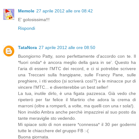
Memole
27 aprile 2012 alle ore 08:42
E' golosissima!!!
Rispondi
TataNora
27 aprile 2012 alle ore 08:50
Buongiorno Patty, sono perfettamente d'accordo con te. Il
*fuori onda* è ancora meglio della gara in se'. Questo ha
l'aria di essere l'MTC dei record, e ci si potrebbe scrivere
una Treccani sulla frangipane, sulle Francy Pane, sulle
preghiere, i riti wodoo (si scriverà così?) e le minacce pur di
vincere l'MTC... e diventerebbe un best seller!
La tua, inutile dirlo, è una figata pazzesca. Già vedo che
ripeterò per far felice il Martirio che adora la crema di
marroni (oltre a romperli, a volte, ma quelli con una r sola!).
Non invidio Ambra anche perchè impazzirei al suo posto da
tante meraviglie sto vedendo.
Mi spiace solo di non essere *connessa* il 30 per godermi
tutte le chiacchere del gruppo FB :-(
Buona giornata.