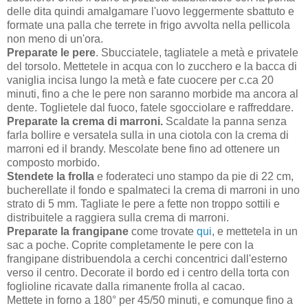
delle dita quindi amalgamare l'uovo leggermente sbattuto e
formate una palla che terrete in frigo avvolta nella pellicola
non meno di un'ora.
Preparate le pere
. Sbucciatele, tagliatele a metà e privatele
del torsolo. Mettetele in acqua con lo zucchero e la bacca di
vaniglia incisa lungo la metà e fate cuocere per c.ca 20
minuti, fino a che le pere non saranno morbide ma ancora al
dente. Toglietele dal fuoco, fatele sgocciolare e raffreddare.
Preparate la crema di marroni.
Scaldate la panna senza
farla bollire e versatela sulla in una ciotola con la crema di
marroni ed il brandy. Mescolate bene fino ad ottenere un
composto morbido.
Stendete la frolla
e foderateci uno stampo da pie di 22 cm,
bucherellate il fondo e spalmateci la crema di marroni in uno
strato di 5 mm. Tagliate le pere a fette non troppo sottili e
distribuitele a raggiera sulla crema di marroni.
Preparate la frangipane
come trovate
qui
, e mettetela in un
sac a poche. Coprite completamente le pere con la
frangipane distribuendola a cerchi concentrici dall'esterno
verso il centro. Decorate il bordo ed i centro della torta con
foglioline ricavate dalla rimanente frolla al cacao.
Mettete in forno a 180° per 45/50 minuti, e comunque fino a