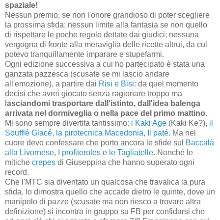
spaziale!
Nessun premio, se non l'onore grandioso di poter scegliere
la prossima sfida; nessun limite alla fantasia se non quello
di rispettare le poche regole dettate dai giudici; nessuna
vergogna di fronte alla meraviglia delle ricette altrui, da cui
potevo tranquillamente imparare e stupefarmi.
Ogni edizione successiva a cui ho partecipato è stata una
ganzata pazzesca (scusate se mi lascio andare
all'emozione), a partire dai
Risi e Bisi:
da quel momento
decisi che avrei giocato senza ragionare troppo ma
l
asciandomi trasportare dall'istinto, dall'idea balenga
arrivata nel dormiveglia o nella pace del primo mattino.
Mi sono sempre divertita tantissimo:
i Kaki Age
(Kaki Ke?),
il
Soufflé Glacé
,
la pirotecnica Macedonia
,
Il paté
. Ma nel
cuore devo confessare che porto ancora le sfide sul
Baccalà
alla Livornese
, I
profiteroles
e
le Tagliatelle
. Nonché le
mitiche
crepes
di Giuseppina che hanno superato ogni
record.
Che l'MTC sia diventato un qualcosa che travalica la pura
sfida, lo dimostra quello che accade dietro le quinte, dove un
manipolo di pazze (scusate ma non riesco a trovare altra
definizione) si incontra in gruppo su FB per confidarsi che