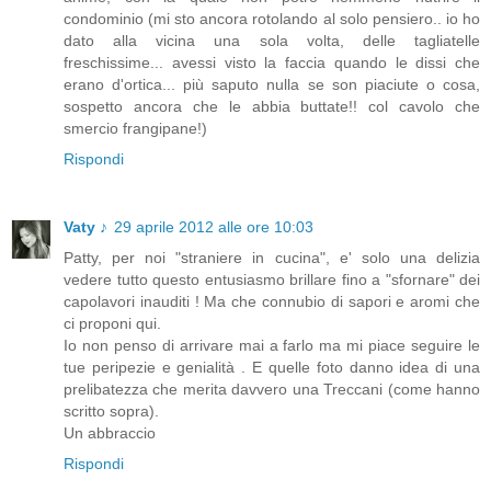
condominio (mi sto ancora rotolando al solo pensiero.. io ho
dato alla vicina una sola volta, delle tagliatelle
freschissime... avessi visto la faccia quando le dissi che
erano d'ortica... più saputo nulla se son piaciute o cosa,
sospetto ancora che le abbia buttate!! col cavolo che
smercio frangipane!)
Rispondi
Vaty ♪
29 aprile 2012 alle ore 10:03
Patty, per noi "straniere in cucina", e' solo una delizia
vedere tutto questo entusiasmo brillare fino a "sfornare" dei
capolavori inauditi ! Ma che connubio di sapori e aromi che
ci proponi qui.
Io non penso di arrivare mai a farlo ma mi piace seguire le
tue peripezie e genialità . E quelle foto danno idea di una
prelibatezza che merita davvero una Treccani (come hanno
scritto sopra).
Un abbraccio
Rispondi