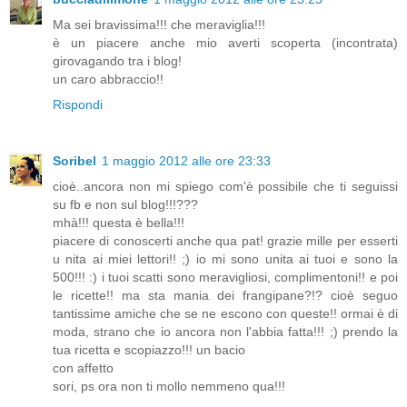
Ma sei bravissima!!! che meraviglia!!!
è un piacere anche mio averti scoperta (incontrata)
girovagando tra i blog!
un caro abbraccio!!
Rispondi
Soribel
1 maggio 2012 alle ore 23:33
cioè..ancora non mi spiego com'è possibile che ti seguissi
su fb e non sul blog!!!???
mhà!!! questa è bella!!!
piacere di conoscerti anche qua pat! grazie mille per esserti
u nita ai miei lettori!! ;) io mi sono unita ai tuoi e sono la
500!!! :) i tuoi scatti sono meravigliosi, complimentoni!! e poi
le ricette!! ma sta mania dei frangipane?!? cioè seguo
tantissime amiche che se ne escono con queste!! ormai è di
moda, strano che io ancora non l'abbia fatta!!! ;) prendo la
tua ricetta e scopiazzo!!! un bacio
con affetto
sori, ps ora non ti mollo nemmeno qua!!!