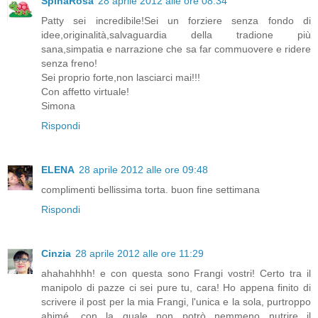
SpinaRosa
28 aprile 2012 alle ore 08:34
Patty sei incredibile!Sei un forziere senza fondo di
idee,originalità,salvaguardia della tradione più
sana,simpatia e narrazione che sa far commuovere e ridere
senza freno!
Sei proprio forte,non lasciarci mai!!!
Con affetto virtuale!
Simona
Rispondi
ELENA
28 aprile 2012 alle ore 09:48
complimenti bellissima torta. buon fine settimana
Rispondi
Cinzia
28 aprile 2012 alle ore 11:29
ahahahhhh! e con questa sono Frangi vostri! Certo tra il
manipolo di pazze ci sei pure tu, cara! Ho appena finito di
scrivere il post per la mia Frangi, l'unica e la sola, purtroppo
ahimé, con la quale non potrò nemmeno nutrire il