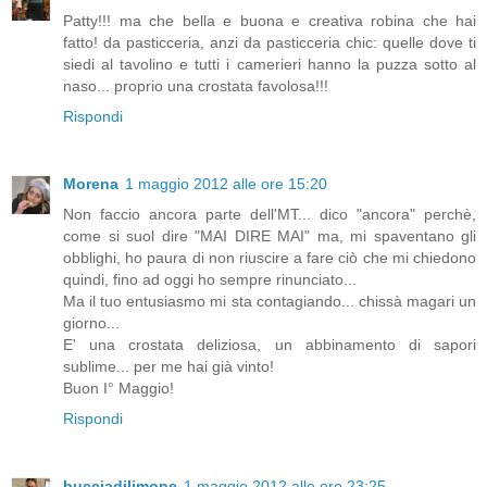
Patty!!! ma che bella e buona e creativa robina che hai
fatto! da pasticceria, anzi da pasticceria chic: quelle dove ti
siedi al tavolino e tutti i camerieri hanno la puzza sotto al
naso... proprio una crostata favolosa!!!
Rispondi
Morena
1 maggio 2012 alle ore 15:20
Non faccio ancora parte dell'MT... dico "ancora" perchè,
come si suol dire "MAI DIRE MAI" ma, mi spaventano gli
obblighi, ho paura di non riuscire a fare ciò che mi chiedono
quindi, fino ad oggi ho sempre rinunciato...
Ma il tuo entusiasmo mi sta contagiando... chissà magari un
giorno...
E' una crostata deliziosa, un abbinamento di sapori
sublime... per me hai già vinto!
Buon I° Maggio!
Rispondi
bucciadilimone
1 maggio 2012 alle ore 23:25