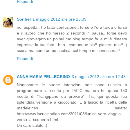
Rispondi
Soribel
1 maggio 2012 alle ore 23:39
no, aspetta.. ho fatto confusione.. forse è l'ora tarda o forse
è il lavoro che ho messo 2 secondi in pausa.. forse devo
aver girovagato un po sul tuo blog tempo fa..e mi è rimasta
impressa la tua foto.. bho.. comunque sia!! piacere mio!! ;)
scusa ma sono un po caotica, col tempo mi conoscerai!!
Rispondi
ANNA MARIA PELLEGRINO
3 maggio 2012 alle ore 12:43
Nonostante le buone intenzioni non sono riuscita a
programmare la ricetta per l'MTC ma ora ho quasi 150
ricette di "frangipane da provare". Tra qui questa tua
splendida versione a cioccolato. E ti lascio la ricetta delle
madeleines salate:
http://www.lacucinadiqb.com/2011/03/lunico-vero-viaggio-
verso-la-scoperta.html
Un caro saluto :)