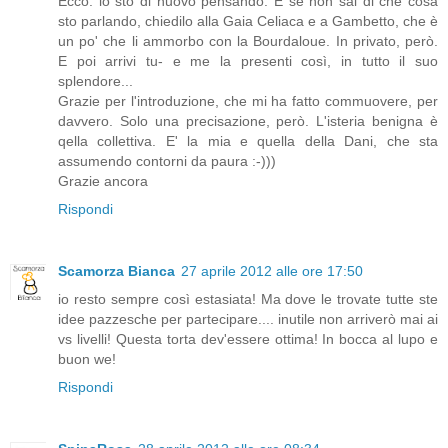
Ecco: lo sto di nuovo pensando. E se non sai di che cosa
sto parlando, chiedilo alla Gaia Celiaca e a Gambetto, che è
un po' che li ammorbo con la Bourdaloue. In privato, però.
E poi arrivi tu- e me la presenti così, in tutto il suo
splendore...
Grazie per l'introduzione, che mi ha fatto commuovere, per
davvero. Solo una precisazione, però. L'isteria benigna è
qella collettiva. E' la mia e quella della Dani, che sta
assumendo contorni da paura :-)))
Grazie ancora
Rispondi
Scamorza Bianca
27 aprile 2012 alle ore 17:50
io resto sempre così estasiata! Ma dove le trovate tutte ste
idee pazzesche per partecipare.... inutile non arriverò mai ai
vs livelli! Questa torta dev'essere ottima! In bocca al lupo e
buon we!
Rispondi