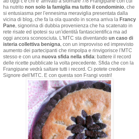
ad oggi c'è chi e' arrivato a sfornare 7/8 Frangipane con cui
ha nutrito
non solo la famiglia ma tutto il condominio
, che
si entusiasma per l'ennesima meraviglia presentata dalla
vicina di blog, che fa la ola quando in scena arriva la
Francy
Pane
, signorina di dubbia provenienza che ha scatenato in
rete risate ed ipotesi su un'identità fantascientifica ma ad
oggi ancora sconosciuta. L'MTC sta diventando
un caso di
isteria collettiva benigna
, con un improvviso ed imprevisto
aumento dei partecipanti che rimpolpa e rinvigorisce l'MTC
stesso e con una
nuova sfida nella sfida
: battere il record
delle ricette pubblicate la volta precedente. Sfida che con la
Frangipane vedrà saltare tutti i record. Ci potete credere
Signore dell'MTC. E con questa son Frangi vostri!