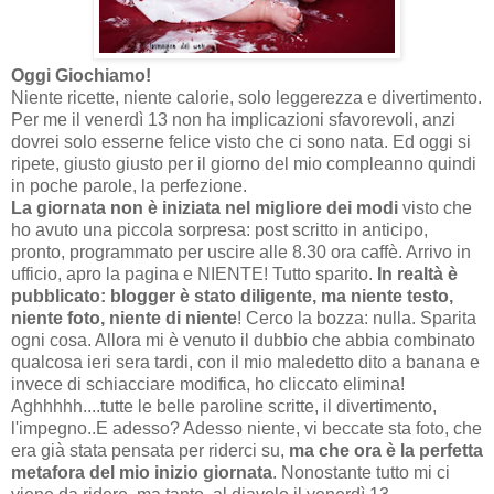
Oggi Giochiamo!
Niente ricette, niente calorie, solo leggerezza e divertimento.
Per me il venerdì 13 non ha implicazioni sfavorevoli, anzi
dovrei solo esserne felice visto che ci sono nata. Ed oggi si
ripete, giusto giusto per il giorno del mio compleanno quindi
in poche parole, la perfezione.
La giornata non è iniziata nel migliore dei modi
visto che
ho avuto una piccola sorpresa: post scritto in anticipo,
pronto, programmato per uscire alle 8.30 ora caffè. Arrivo in
ufficio, apro la pagina e NIENTE! Tutto sparito.
In realtà è
pubblicato: blogger è stato diligente, ma niente testo,
niente foto, niente di niente
! Cerco la bozza: nulla. Sparita
ogni cosa. Allora mi è venuto il dubbio che abbia combinato
qualcosa ieri sera tardi, con il mio maledetto dito a banana e
invece di schiacciare modifica, ho cliccato elimina!
Aghhhhh....tutte le belle paroline scritte, il divertimento,
l'impegno..E adesso? Adesso niente, vi beccate sta foto, che
era già stata pensata per riderci su,
ma che ora è la perfetta
metafora del mio inizio giornata
. Nonostante tutto mi ci