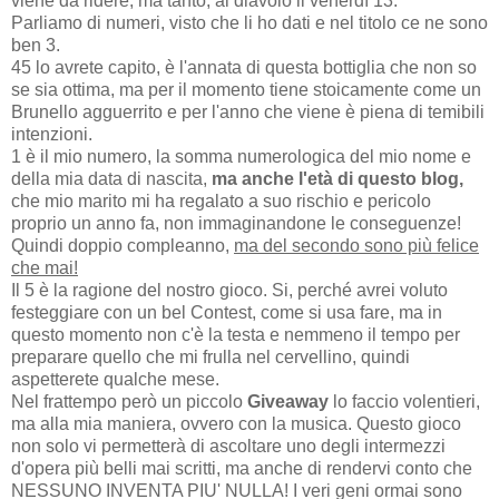
viene da ridere, ma tanto, al diavolo il venerdì 13.
Parliamo di numeri, visto che li ho dati e nel titolo ce ne sono
ben 3.
45 lo avrete capito, è l'annata di questa bottiglia che non so
se sia ottima, ma per il momento tiene stoicamente come un
Brunello agguerrito e per l'anno che viene è piena di temibili
intenzioni.
1 è il mio numero, la somma numerologica del mio nome e
della mia data di nascita,
ma anche l'età di questo blog,
che mio marito mi ha regalato a suo rischio e pericolo
proprio un anno fa, non immaginandone le conseguenze!
Quindi doppio compleanno,
ma del secondo sono più felice
che mai!
Il 5 è la ragione del nostro gioco. Si, perché avrei voluto
festeggiare con un bel Contest, come si usa fare, ma in
questo momento non c'è la testa e nemmeno il tempo per
preparare quello che mi frulla nel cervellino, quindi
aspetterete qualche mese.
Nel frattempo però un piccolo
Giveaway
lo faccio volentieri,
ma alla mia maniera, ovvero con la musica. Questo gioco
non solo vi permetterà di ascoltare uno degli intermezzi
d'opera più belli mai scritti, ma anche di rendervi conto che
NESSUNO INVENTA PIU' NULLA! I veri geni ormai sono