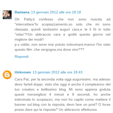
Damiana
13 gennaio 2012 alle ore 18:18
Oh Patty,ti confesso che non sono riuscita ad
"intercettare"lo scopiazzamento,so solo che mi sono
rilassata...quindi tantissimi auguri cara,e te li fò in tutto
"relax"!!!Un abbraccio cara e goditi questo giorno nel
migliore dei modi!!
p.s oddio..non avrei mai potuto indovinare,manco l'ho visto
questo film..che vergogna,ma dove vivo???
Rispondi
Unknown
13 gennaio 2012 alle ore 18:43
Cara Pat, per la seconda volta oggi augurissimi, ma adesso
devo farteli doppi, visto che oggi è anche il compleanno del
tuo creativo e bellissimo blog. Mi sono appena goduta
questi meravigliosi 4 minuti e 8 secondi, ho anche
indovinato lo scopiazzo, ma non ho capito come mettere il
banner sul blog con la risposta, devo fare un post? O forse
posso dare qui la risposta? Un abbraccio affettuoso