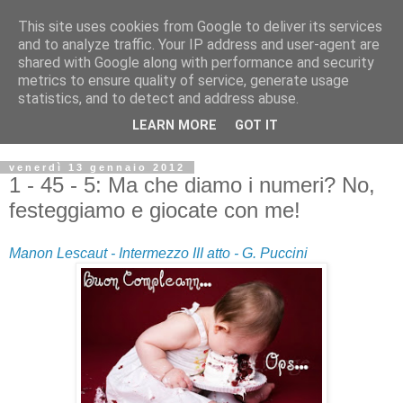
This site uses cookies from Google to deliver its services
and to analyze traffic. Your IP address and user-agent are
shared with Google along with performance and security
metrics to ensure quality of service, generate usage
statistics, and to detect and address abuse.
LEARN MORE
GOT IT
venerdì 13 gennaio 2012
1 - 45 - 5: Ma che diamo i numeri? No,
festeggiamo e giocate con me!
Manon Lescaut - Intermezzo III atto - G. Puccini