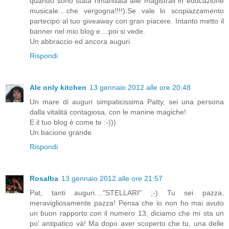
quando sono stata rimandata alle magistrali in educazione
musicale....che vergogna!!!!).Se vale lo scopiazzamento
partecipo al tuo giveaway con gran piacere. Intanto metto il
banner nel mio blog e....poi si vede.
Un abbraccio ed ancora auguri.
Rispondi
Ale only kitchen
13 gennaio 2012 alle ore 20:48
Un mare di auguri simpaticissima Patty, sei una persona
dalla vitalità contagiosa, con le manine magiche!
E il tuo blog è come te :-)))
Un bacione grande
Rispondi
Rosalba
13 gennaio 2012 alle ore 21:57
Pat, tanti auguri...."STELLARI" ;-) Tu sei pazza,
meravigliosamente pazza! Pensa che io non ho mai avuto
un buon rapporto con il numero 13, diciamo che mi sta un
po' antipatico và! Ma dopo aver scoperto che tu, una delle