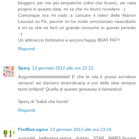
bloggers per me più simpatiche (oltre che brave), sei nata
proprio in questa data, mi sa che mi dovrò ricredere :-)
Comunque ora mi vado a caricare il video della Manon
Lescaut su Fb, perché mi ha molto emozionato riascoltarlo
e mi sa che ne farò un grande consumo in questo periodo
:-)
Un abbraccio fortissimo e ancora happy BDAY PAT!!
Rispondi
Spery
13 gennaio 2012 alle ore 22:22
Auguriiiiiiiiiiiiiiiiiiiiiiiiiiiiiiiiiiiiiiiiii! E che la vita ti possa sorridere
sempre! sei davvero straordinaria e con delle idee sempre
tanto brillanti! Quella di questo giveaway è fantastica!
Spery di "babà che bontà"
Rispondi
Flo/BioLogico
13 gennaio 2012 alle ore 23:24
auguriiiiii bellissima.senza dubbio STAR WARS:)buona