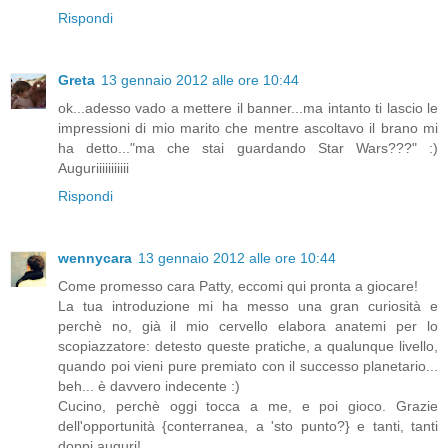
Rispondi
Greta
13 gennaio 2012 alle ore 10:44
ok...adesso vado a mettere il banner...ma intanto ti lascio le
impressioni di mio marito che mentre ascoltavo il brano mi
ha detto..."ma che stai guardando Star Wars???" :)
Auguriiiiiiiiiii
Rispondi
wennycara
13 gennaio 2012 alle ore 10:44
Come promesso cara Patty, eccomi qui pronta a giocare!
La tua introduzione mi ha messo una gran curiosità e
perchè no, già il mio cervello elabora anatemi per lo
scopiazzatore: detesto queste pratiche, a qualunque livello,
quando poi vieni pure premiato con il successo planetario...
beh... è davvero indecente :)
Cucino, perchè oggi tocca a me, e poi gioco. Grazie
dell'opportunità {conterranea, a 'sto punto?} e tanti, tanti
doppi auguri!