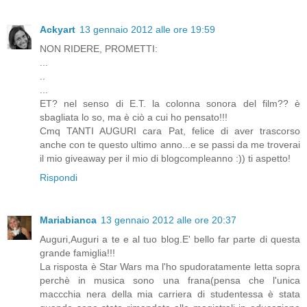
Ackyart
13 gennaio 2012 alle ore 19:59
NON RIDERE, PROMETTI:
...
..
...
ET? nel senso di E.T. la colonna sonora del film?? è
sbagliata lo so, ma è ciò a cui ho pensato!!!
Cmq TANTI AUGURI cara Pat, felice di aver trascorso
anche con te questo ultimo anno...e se passi da me troverai
il mio giveaway per il mio di blogcompleanno :)) ti aspetto!
Rispondi
Mariabianca
13 gennaio 2012 alle ore 20:37
Auguri,Auguri a te e al tuo blog.E' bello far parte di questa
grande famiglia!!!
La risposta è Star Wars ma l'ho spudoratamente letta sopra
perchè in musica sono una frana(pensa che l'unica
maccchia nera della mia carriera di studentessa è stata