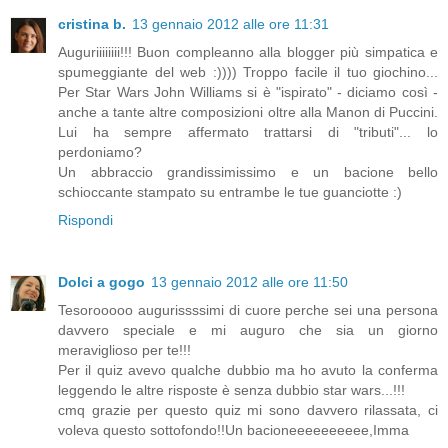
cristina b.
13 gennaio 2012 alle ore 11:31
Auguriiiiiiii!!! Buon compleanno alla blogger più simpatica e
spumeggiante del web :)))) Troppo facile il tuo giochino...
Per Star Wars John Williams si è "ispirato" - diciamo così -
anche a tante altre composizioni oltre alla Manon di Puccini.
Lui ha sempre affermato trattarsi di "tributi"... lo
perdoniamo?
Un abbraccio grandissimissimo e un bacione bello
schioccante stampato su entrambe le tue guanciotte :)
Rispondi
Dolci a gogo
13 gennaio 2012 alle ore 11:50
Tesorooooo augurissssimi di cuore perche sei una persona
davvero speciale e mi auguro che sia un giorno
meraviglioso per te!!!
Per il quiz avevo qualche dubbio ma ho avuto la conferma
leggendo le altre risposte è senza dubbio star wars...!!!
cmq grazie per questo quiz mi sono davvero rilassata, ci
voleva questo sottofondo!!Un bacioneeeeeeeeee,Imma