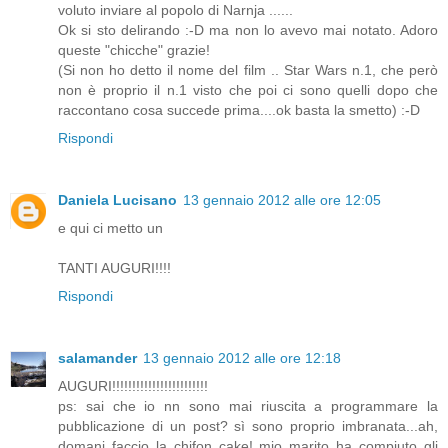
voluto inviare al popolo di Narnja ......
Ok si sto delirando :-D ma non lo avevo mai notato. Adoro
queste "chicche" grazie!
(Si non ho detto il nome del film .. Star Wars n.1, che però
non è proprio il n.1 visto che poi ci sono quelli dopo che
raccontano cosa succede prima....ok basta la smetto) :-D
Rispondi
Daniela Lucisano
13 gennaio 2012 alle ore 12:05
e qui ci metto un
TANTI AUGURI!!!!
Rispondi
salamander
13 gennaio 2012 alle ore 12:18
AUGURI!!!!!!!!!!!!!!!!!!!!!!!!
ps: sai che io nn sono mai riuscita a programmare la
pubblicazione di un post? sì sono proprio imbranata...ah,
domani faccio la chifon cake! mio marito ha compiuto gli