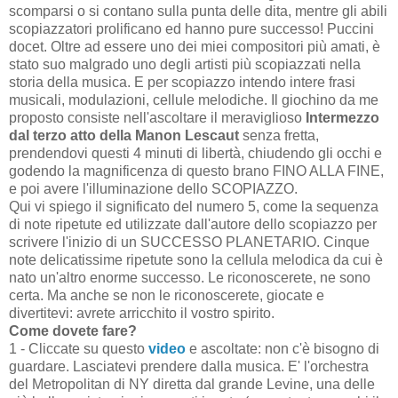
scomparsi o si contano sulla punta delle dita, mentre gli abili
scopiazzatori prolificano ed hanno pure successo! Puccini
docet. Oltre ad essere uno dei miei compositori più amati, è
stato suo malgrado uno degli artisti più scopiazzati nella
storia della musica. E per scopiazzo intendo intere frasi
musicali, modulazioni, cellule melodiche. Il giochino da me
proposto consiste nell'ascoltare il meraviglioso
Intermezzo
dal terzo atto della Manon Lescaut
senza fretta,
prendendovi questi 4 minuti di libertà, chiudendo gli occhi e
godendo la magnificenza di questo brano FINO ALLA FINE,
e poi avere l'illuminazione dello SCOPIAZZO.
Qui vi spiego il significato del numero 5, come la sequenza
di note ripetute ed utilizzate dall'autore dello scopiazzo per
scrivere l'inizio di un SUCCESSO PLANETARIO. Cinque
note delicatissime ripetute sono la cellula melodica da cui è
nato un'altro enorme successo. Le riconoscerete, ne sono
certa. Ma anche se non le riconoscerete, giocate e
divertitevi: avrete arricchito il vostro spirito.
Come dovete fare?
1 - Cliccate su questo
video
e ascoltate: non c'è bisogno di
guardare. Lasciatevi prendere dalla musica. E' l'orchestra
del Metropolitan di NY diretta dal grande Levine, una delle