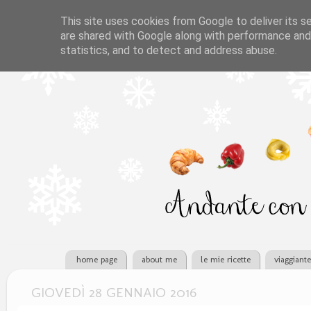
This site uses cookies from Google to deliver its se
are shared with Google along with performance and 
statistics, and to detect and address abuse.
home page
about me
le mie ricette
viaggiant
GIOVEDÌ 28 GENNAIO 2016