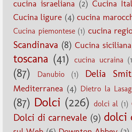
cucina israeliana
(2)
Cucina Ita
Cucina ligure
(4)
cucina marocc
cucina regi
Cucina piemontese
(1)
Scandinava
(8)
Cucina siciliana
toscana
(41)
cucina ucraina
(
(87)
Delia Smi
Danubio
(1)
Mediterranea
(4)
Dietro la Lasa
Dolci
(226)
(87)
dolci al
(1)
dolci 
Dolci di carnevale
(9)
sul Web
(6)
Downton Abbey
(3)