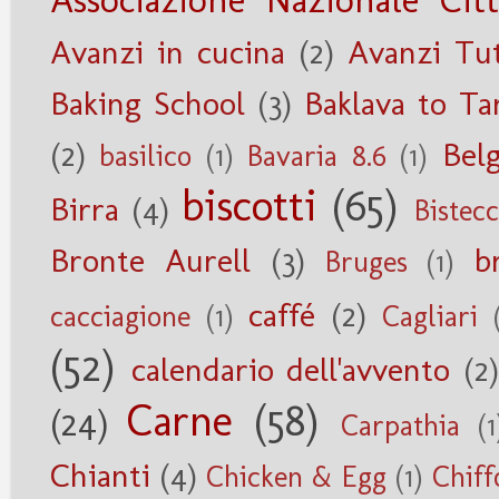
Avanzi in cucina
(2)
Avanzi Tu
Baking School
(3)
Baklava to Ta
(2)
Belg
basilico
(1)
Bavaria 8.6
(1)
biscotti
(65)
Birra
(4)
Bistec
Bronte Aurell
(3)
b
Bruges
(1)
caffé
(2)
cacciagione
(1)
Cagliari
(52)
calendario dell'avvento
(2)
Carne
(58)
(24)
Carpathia
(1
Chianti
(4)
Chicken & Egg
(1)
Chiff