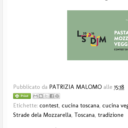
Pubblicato da
PATRIZIA MALOMO
alle
15:18
Etichette:
contest
,
cucina toscana
,
cucina ve
Strade dela Mozzarella
,
Toscana
,
tradizione