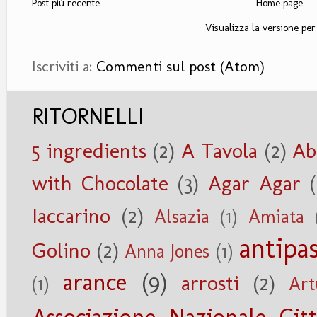
Post più recente
Home page
Visualizza la versione per 
Iscriviti a:
Commenti sul post (Atom)
RITORNELLI
5 ingredients
(2)
A Tavola
(2)
Ab
with Chocolate
(3)
Agar Agar
Iaccarino
(2)
Alsazia
(1)
Amiata
antipas
Golino
(2)
Anna Jones
(1)
arance
(9)
arrosti
(2)
(1)
Art
Associazione Nazionale Citt