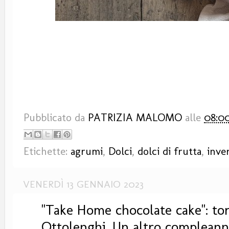
Pubblicato da
PATRIZIA MALOMO
alle
08:0
Etichette:
agrumi
,
Dolci
,
dolci di frutta
,
inve
VENERDÌ 13 GENNAIO 2023
"Take Home chocolate cake": tort
Ottolenghi. Un altro compleann