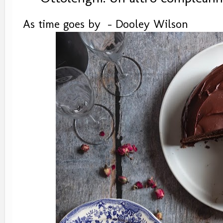
As time goes by - Dooley Wilson