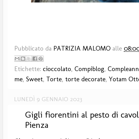
Pubblicato da
PATRIZIA MALOMO
alle
08:0
Etichette:
cioccolato
,
Compiblog
,
Compleann
me
,
Sweet
,
Torte
,
torte decorate
,
Yotam Ott
LUNEDÌ 9 GENNAIO 2023
Gigli fiorentini al pesto di cavo
Pienza