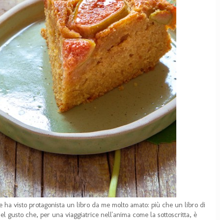
e ha visto protagonista un libro da me molto amato: più che un libro di
el gusto che, per una viaggiatrice nell'anima come la sottoscritta, è