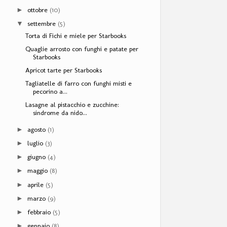
ottobre
(10)
►
settembre
(5)
▼
Torta di Fichi e miele per Starbooks
Quaglie arrosto con funghi e patate per
Starbooks
Apricot tarte per Starbooks
Tagliatelle di farro con funghi misti e
pecorino a...
Lasagne al pistacchio e zucchine:
sindrome da nido...
agosto
(1)
►
luglio
(3)
►
giugno
(4)
►
maggio
(8)
►
aprile
(5)
►
marzo
(9)
►
febbraio
(5)
►
gennaio
(8)
►