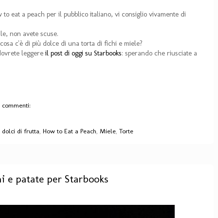
to eat a peach per il pubblico italiano, vi consiglio vivamente di
ale, non avete scuse.
cosa c'è di più dolce di una torta di fichi e miele?
 dovrete leggere
il post di oggi su Starbooks
: sperando che riusciate a
 commenti:
,
dolci di frutta
,
How to Eat a Peach
,
Miele
,
Torte
i e patate per Starbooks