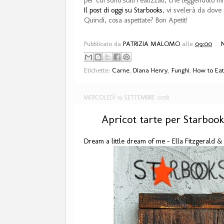
Il post di oggi su Starbooks
, vi svelerà da dove 
Quindi, cosa aspettate? Bon Apetit!
Pubblicato da
PATRIZIA MALOMO
alle
09:00
Etichette:
Carne
,
Diana Henry
,
Funghi
,
How to Eat
MERCOLEDÌ 19 SETTEMBRE 2018
Apricot tarte per Starbook
Dream a little dream of me - Ella Fitzgerald 