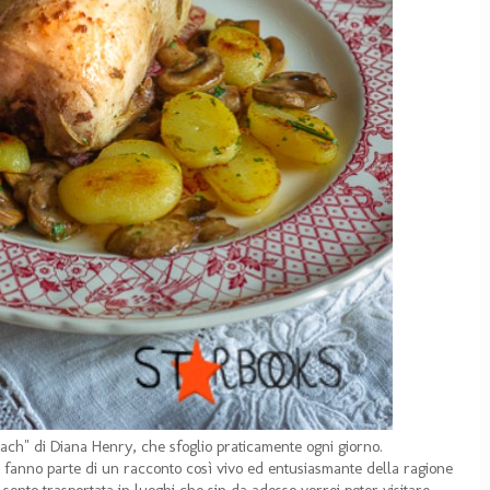
each" di Diana Henry, che sfoglio praticamente ogni giorno.
fanno parte di un racconto così vivo ed entusiasmante della ragione
 sento trasportata in luoghi che sin da adesso vorrei poter visitare.