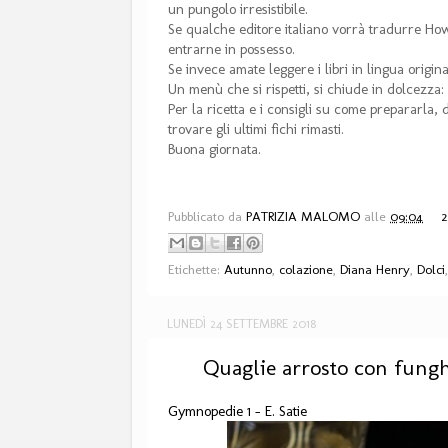
un pungolo irresistibile.
Se qualche editore italiano vorrà tradurre How 
entrarne in possesso.
Se invece amate leggere i libri in lingua origin
Un menù che si rispetti, si chiude in dolcezza: 
Per la ricetta e i consigli su come prepararla,
trovare gli ultimi fichi rimasti.
Buona giornata.
Pubblicato da
PATRIZIA MALOMO
alle
09:04
2
Etichette:
Autunno
,
colazione
,
Diana Henry
,
Dolci
LUNEDÌ 24 SETTEMBRE 2018
Quaglie arrosto con fungh
Gymnopedie 1 - E. Satie