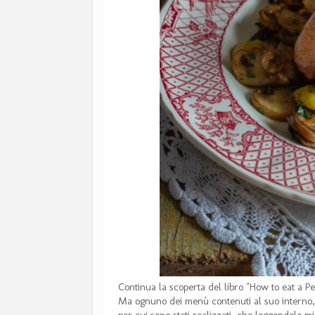
Continua la scoperta del libro "How to eat a P
Ma ognuno dei menù contenuti al suo interno, 
per cui sono stati realizzati, che leggendolo mi