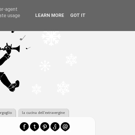
ser-agent
rate usage
LEARN MORE
GOT IT
orgoglio
la cucina dell'extravergine