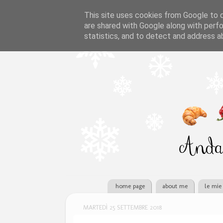
This site uses cookies from Google to de
are shared with Google along with perfo
statistics, and to detect and address a
home page
about me
le mie 
MARTEDÌ 25 SETTEMBRE 2018