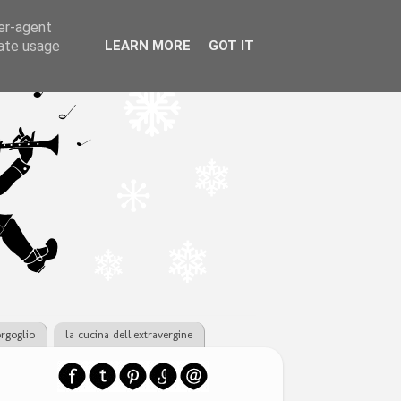
ser-agent
rate usage
LEARN MORE
GOT IT
orgoglio
la cucina dell'extravergine