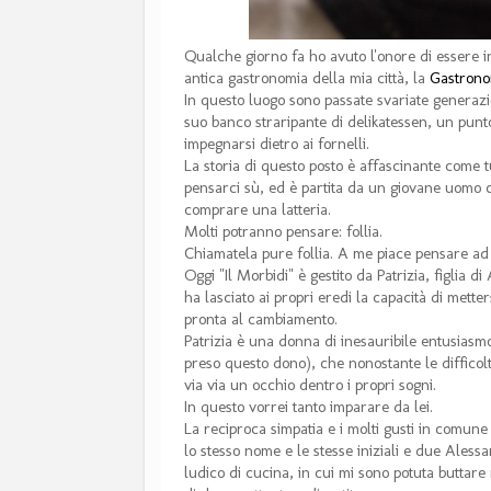
Qualche giorno fa ho avuto l'onore di essere in
antica gastronomia della mia città, la
Gastrono
In questo luogo sono passate svariate generaz
suo banco straripante di delikatessen, un pun
impegnarsi dietro ai fornelli.
La storia di questo posto è affascinante come tu
pensarci sù, ed è partita da un giovane uomo ch
comprare una latteria.
Molti potranno pensare: follia.
Chiamatela pure follia. A me piace pensare ad 
Oggi "Il Morbidi" è gestito da Patrizia, figlia 
ha lasciato ai propri eredi la capacità di mett
pronta al cambiamento.
Patrizia è una donna di inesauribile entusiasm
preso questo dono), che nonostante le difficol
via via un occhio dentro i propri sogni.
In questo vorrei tanto imparare da lei.
La reciproca simpatia e i molti gusti in comun
lo stesso nome e le stesse iniziali e due Ale
ludico di cucina, in cui mi sono potuta buttare