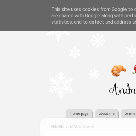
This site uses cookies from Google to de
are shared with Google along with perfo
statistics, and to detect and address a
home page
about me
le mie 
VENERDÌ 27 MAGGIO 2016