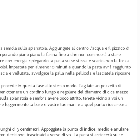
 semola sulla spianatoia. Aggiungete al centro l’acqua e il pizzico di
orporando piano piano la farina fino a che non comincerà a stare
e con energia ripiegando la pasta su se stessa e scaricando la forza
 polsi. Impastate per almeno 10 minuti e quando la pasta avrà raggiunto
ia e vellutata, avvolgete la palla nella pellicola e lasciatela riposare
si procede in questa fase allo stesso modo. Tagliate un pezzetto di
a per ottenere un cordino lungo e regolare del diametro di c.ca mezzo
ulla spianatoia e sembra avere poco attrito, tenete vicino a voi un
re leggermente la base e vostre tue mani e a quel punto riuscirete a
unghi di 3 centimetri. Appoggiate la punta di indice, medio e anulare
n decisione, trascinatela verso di voi. La pasta si arriccerà su se