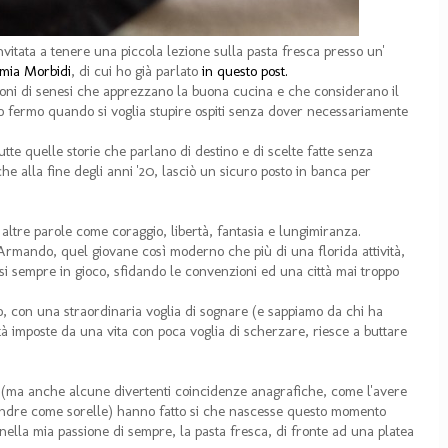
vitata a tenere una piccola lezione sulla pasta fresca presso un'
mia Morbidi
, di cui ho già parlato
in questo post.
ioni di senesi che apprezzano la buona cucina e che considerano il
to fermo quando si voglia stupire ospiti senza dover necessariamente
tte quelle storie che parlano di destino e di scelte fatte senza
e alla fine degli anni '20, lasciò un sicuro posto in banca per
altre parole come coraggio, libertà, fantasia e lungimiranza.
di Armando, quel giovane così moderno che più di una florida attività,
ersi sempre in gioco, sfidando le convenzioni ed una città mai troppo
o, con una straordinaria voglia di sognare (e sappiamo da chi ha
tà imposte da una vita con poca voglia di scherzare, riesce a buttare
e (ma anche alcune divertenti coincidenze anagrafiche, come l'avere
ssandre come sorelle) hanno fatto si che nascesse questo momento
 nella mia passione di sempre, la pasta fresca, di fronte ad una platea