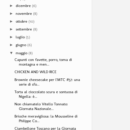
dicembre
(6)
►
novembre
(8)
►
ottobre
(10)
►
settembre
(8)
►
luglio
(5)
►
giugno
(6)
►
maggio
(8)
▼
Capunti con favette, porro, toma di
montagna e men...
CHICKEN AND WILD RICE
Brownie cheesecake per l'MTC #57: una
serie di sfo...
Torta al cioccolato scura e sontuosa di
Nigella: è...
Non chiamatelo Vitello Tonnato:
Giornata Nazionale...
Brioche meravigliosa: la Mousseline di
Philippe Co...
Ciambellone Toscano per la Giornata