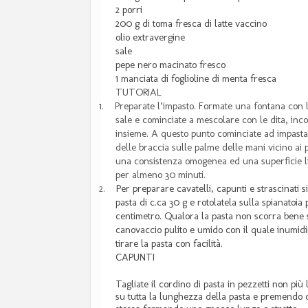
2 porri
200 g di toma fresca di latte vaccino
olio extravergine
sale
pepe nero macinato fresco
1 manciata di foglioline di menta fresca
TUTORIAL
1.
Preparate l’impasto. Formate una fontana con la
sale e cominciate a mescolare con le dita, inc
insieme. A questo punto cominciate ad impastar
delle braccia sulle palme delle mani vicino ai
una consistenza omogenea ed una superficie lisc
per almeno 30 minuti.
2.
Per preparare cavatelli, capunti e strascinati 
pasta di c.ca 30 g e rotolatela sulla spianatoi
centimetro. Qualora la pasta non scorra bene s
canovaccio pulito e umido con il quale inumidi
tirare la pasta con facilità.
CAPUNTI
Tagliate il cordino di pasta in pezzetti non più l
su tutta la lunghezza della pasta e premendo co