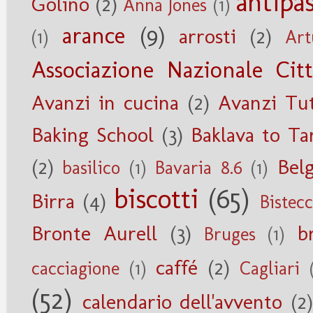
antipas
Golino
(2)
Anna Jones
(1)
arance
(9)
arrosti
(2)
(1)
Art
Associazione Nazionale Citt
Avanzi in cucina
(2)
Avanzi Tu
Baking School
(3)
Baklava to Ta
(2)
Belg
basilico
(1)
Bavaria 8.6
(1)
biscotti
(65)
Birra
(4)
Bistec
Bronte Aurell
(3)
b
Bruges
(1)
caffé
(2)
cacciagione
(1)
Cagliari
(52)
calendario dell'avvento
(2)