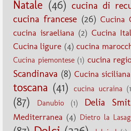
Natale
(46)
cucina di rec
cucina francese
(26)
Cucina 
cucina israeliana
(2)
Cucina Ita
Cucina ligure
(4)
cucina marocc
cucina regi
Cucina piemontese
(1)
Scandinava
(8)
Cucina siciliana
toscana
(41)
cucina ucraina
(
(87)
Delia Smi
Danubio
(1)
Mediterranea
(4)
Dietro la Lasa
Dolci
(226)
(87)