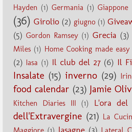
Hayden
(1)
Germania
(1)
Giappone
(36)
Girolio
(2)
Givea
giugno
(1)
(5)
Grecia
(3)
Gordon Ramsey
(1)
Miles
(1)
Home Cooking made easy
(2)
Il club del 27
(6)
Il F
Iasa
(1)
Insalate
(15)
inverno
(29)
Iri
food calendar
(23)
Jamie Oliv
L'ora del
Kitchen Diaries III
(1)
dell'Extravergine
(21)
La Cucin
lasagne
(3)
Maggiore
(1)
Lateral 