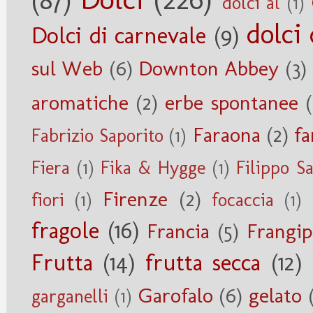
dolci al
(1)
dolci 
Dolci di carnevale
(9)
sul Web
(6)
Downton Abbey
(3)
aromatiche
(2)
erbe spontanee
(
Faraona
(2)
fa
Fabrizio Saporito
(1)
Fiera
(1)
Fika & Hygge
(1)
Filippo S
Firenze
(2)
fiori
(1)
focaccia
(1)
fragole
(16)
Francia
(5)
Frangi
Frutta
(14)
frutta secca
(12)
Garofalo
(6)
gelato
garganelli
(1)