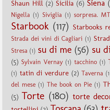
Siena
Shaun Hill
(2)
Sicilia
(6)
Nigella
(1)
Siviglia
(1)
sorpresa. M
Starbook
(117)
Starbooks r
Strad
Strada dei vini di Cagliari
(1)
su di me
(56)
su d
Stresa
(1)
(5)
Sylvain Vernay
(1)
tacchino
(1)
tatin di verdure
(2)
(1)
Taverna
(1
Th
del mese
(1)
The book on Pie
(1)
Torte
(180)
torte deco
(5)
tr
Toscana
(63)
tortellini
(2)