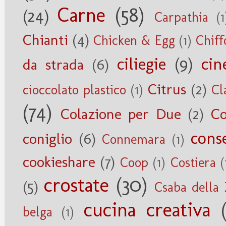
Carne
(58)
(24)
Carpathia
(1
Chianti
(4)
Chicken & Egg
(1)
Chiff
ciliegie
(9)
cin
da strada
(6)
Citrus
(2)
cioccolato plastico
(1)
Cl
(74)
Colazione per Due
(2)
Co
cons
coniglio
(6)
Connemara
(1)
cookieshare
(7)
Coop
(1)
Costiera
(
crostate
(30)
(5)
Csaba della
cucina creativa
belga
(1)