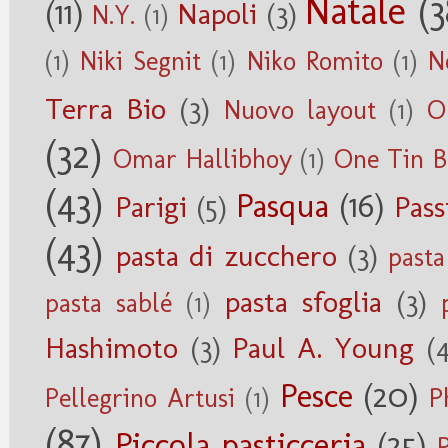
Natale
(3
(11)
Napoli
(3)
N.Y.
(1)
(1)
Niki Segnit
(1)
Niko Romito
(1)
N
Terra Bio
(3)
Nuovo layout
(1)
O
(32)
Omar Hallibhoy
(1)
One Tin B
(43)
Pasqua
(16)
Parigi
(5)
Pass
(43)
pasta di zucchero
(3)
pasta
pasta sfoglia
(3)
pasta sablé
(1)
Hashimoto
(3)
Paul A. Young
(
Pesce
(20)
Pellegrino Artusi
(1)
P
(87)
Piccola pasticceria
(25)