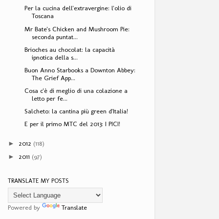
Per la cucina dell'extravergine: l'olio di
Toscana
Mr Bate's Chicken and Mushroom Pie:
seconda puntat...
Brioches au chocolat: la capacità
ipnotica della s...
Buon Anno Starbooks a Downton Abbey:
The Grief App...
Cosa c'è di meglio di una colazione a
letto per fe...
Salcheto: la cantina più green d'Italia!
E per il primo MTC del 2013: I PICI!
2012
(118)
►
2011
(97)
►
TRANSLATE MY POSTS
Powered by
Translate