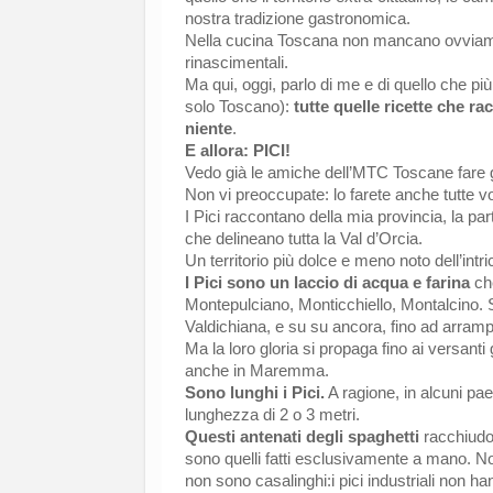
nostra tradizione gastronomica.
Nella cucina Toscana non mancano ovviamente
rinascimentali.
Ma qui, oggi, parlo di me e di quello che più
solo Toscano):
tutte quelle ricette che r
niente
.
E allora: PICI!
Vedo già le amiche dell’MTC Toscane fare gr
Non vi preoccupate: lo farete anche tutte vo
I Pici raccontano della mia provincia, la par
che delineano tutta la Val d’Orcia.
Un territorio più dolce e meno noto dell’intr
I Pici sono un laccio di acqua e farina
che
Montepulciano, Monticchiello, Montalcino. Si
Valdichiana,
e su su ancora, fino ad arrampica
Ma la loro gloria si propaga fino ai versant
anche in Maremma.
Sono lunghi i Pici.
A ragione, in alcuni pa
lunghezza di 2 o 3 metri.
Questi antenati degli spaghetti
racchiudon
sono quelli fatti esclusivamente a mano. No
non sono casalinghi:i pici industriali non h