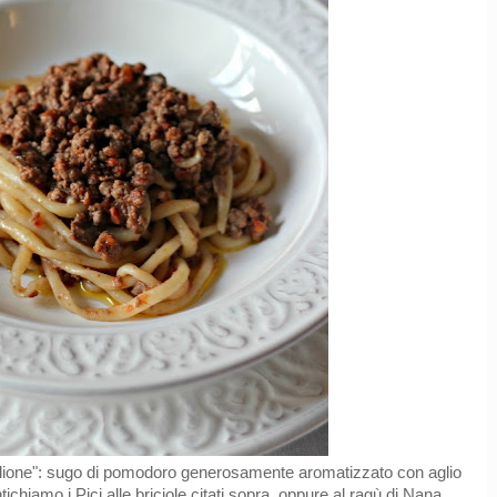
glione": sugo di pomodoro generosamente aromatizzato con aglio
chiamo i Pici alle briciole citati sopra, oppure al ragù di Nana