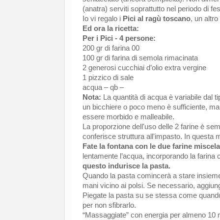
(anatra) serviti soprattutto nel periodo di fe
Io vi regalo i
Pici al ragù toscano
, un altr
Ed ora la ricetta:
Per i Pici
- 4 persone:
200 gr di farina 00
100 gr di farina di semola rimacinata
2 generosi cucchiai d’olio extra vergine
1 pizzico di sale
acqua – qb –
Nota:
La quantità di acqua è variabile dal ti
un bicchiere o poco meno è sufficiente, ma 
essere morbido e malleabile.
La proporzione dell'uso delle 2 farine è se
conferisce struttura all'impasto. In questa
Fate la fontana con le due farine miscela
lentamente l’acqua, incorporando la farina 
questo indurisce la pasta.
Quando la pasta comincerà a stare insieme,
mani vicino ai polsi. Se necessario, aggiun
Piegate la pasta su se stessa come quando 
per non sfibrarlo.
“Massaggiate” con energia per almeno 10 min