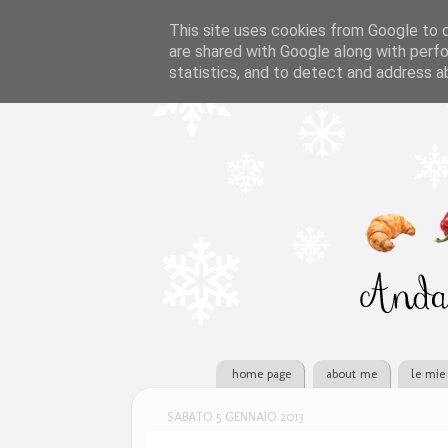
This site uses cookies from Google to de
are shared with Google along with perfo
statistics, and to detect and address a
home page
about me
le mie 
SABATO 5 GENNAIO 2013