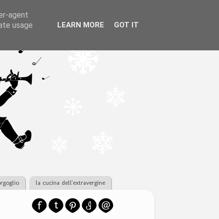
ser-agent
rate usage
LEARN MORE
GOT IT
orgoglio
la cucina dell'extravergine