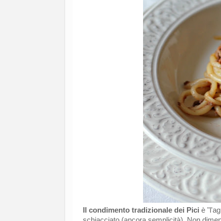
Il condimento tradizionale dei Pici
è "l'a
schiacciato (ancora semplicità). Non dimenti