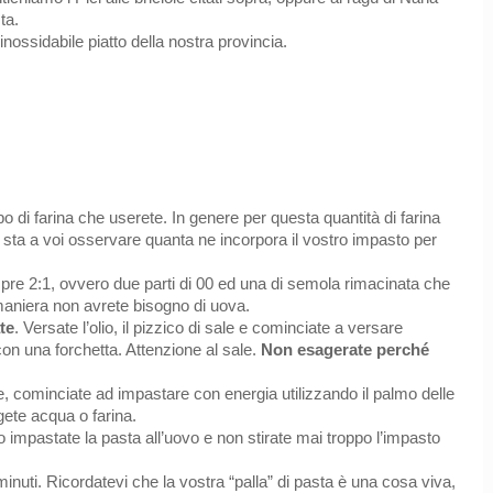
sta.
o inossidabile piatto della nostra provincia.
po di farina che userete. In genere per questa quantità di farina
sta a voi osservare quanta ne incorpora il vostro impasto per
mpre 2:1, ovvero due parti di 00 ed una di semola rimacinata che
 maniera non avrete bisogno di uova.
te
. Versate l’olio, il pizzico di sale e cominciate a versare
con una forchetta. Attenzione al sale.
Non esagerate perché
 cominciate ad impastare con energia utilizzando il palmo delle
gete acqua o farina.
impastate la pasta all’uovo e non stirate mai troppo l’impasto
uti. Ricordatevi che la vostra “palla” di pasta è una cosa viva,