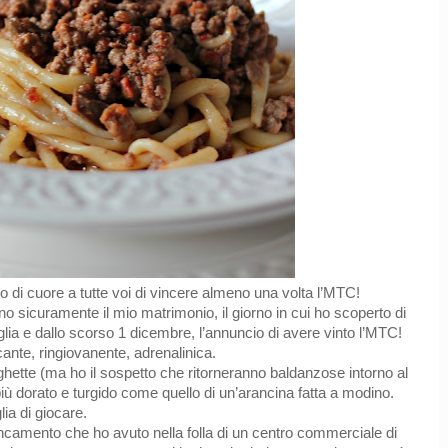
o di cuore a tutte voi di vincere almeno una volta l’MTC!
o sicuramente il mio matrimonio, il giorno in cui ho scoperto di
glia e dallo scorso 1 dicembre, l’annuncio di avere vinto l’MTC!
cante, ringiovanente, adrenalinica.
ette (ma ho il sospetto che ritorneranno baldanzose intorno al
 più dorato e turgido come quello di un’arancina fatta a modino.
ia di giocare.
ancamento che ho avuto nella folla di un centro commerciale di