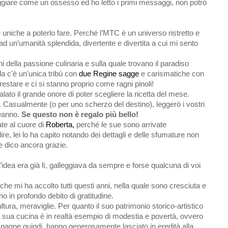
ggiare come un ossesso ed ho letto i primi messaggi, non potrò
 uniche a poterlo fare. Perché l’MTC è un universo ristretto e
, ad un’umanità splendida, divertente e divertita a cui mi sento
 della passione culinaria e sulla quale trovano il paradiso
la c'è un'unica tribù con
due Regine sagge
e carismatiche con
 restare e ci si stanno proprio come ragni pinoli!
ato il grande onore di poter scegliere la ricetta del mese.
 Casualmente (o per uno scherzo del destino), leggerò i vostri
leanno.
Se questo non è regalo più bello!
ate al cuore di
Roberta,
perché le sue sono arrivate
e, lei lo ha capito notando dei dettagli e delle sfumature non
e dico ancora grazie.
idea era già lì, galleggiava da sempre e forse qualcuna di voi
che mi ha accolto tutti questi anni, nella quale sono cresciuta e
o in profondo debito di gratitudine.
ltura, meraviglie. Per quanto il suo patrimonio storico-artistico
 la sua cucina è in realtà esempio di modestia e povertà, ovvero
 campagne quindi, hanno generosamente lasciato in eredità alla