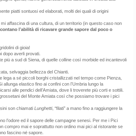
 piatti sontuosi ed elaborati, molti dei quali di origini
 mi affascina di una cultura, di un territorio (in questo caso non
accontano l’abilità di ricavare grande sapore dal poco o
idolini di gioia!
i dopo averli provati.
te più a sud di Siena, di quelle colline così morbide ed incantevoli
icata, selvaggia bellezza del Chianti.
 lega a sé piccoli borghi cristallizzati nel tempo come Pienza,
 allunga elastico fino ai confini con l'Umbria lungo la
rsi alle pendici dell’Amiata, dove li troverete più corti e sottili.
i grossetani del Monte Amiata così che possiamo trovare i pici
esini son chiamati
Lunghetti
, “filati” a mano fino a raggiungere la
o l’odore ed il sapore delle campagne senesi. Per me i Pici
n compro mai e soprattutto non ordino mai pici al ristorante se
anno fascino né sapore.