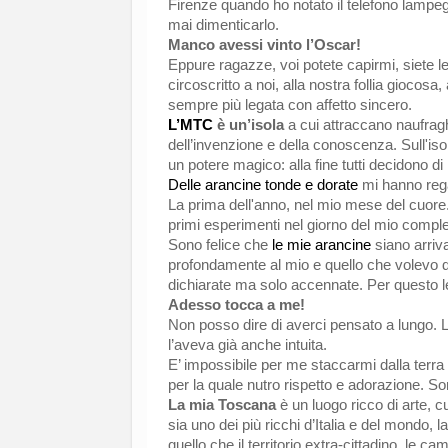
Firenze quando ho notato il telefono lampe
mai dimenticarlo.
Manco avessi vinto l’Oscar!
Eppure ragazze, voi potete capirmi, siete le
circoscritto a noi, alla nostra follia giocosa
sempre più legata con affetto sincero.
L’MTC
è un’isola
a cui attraccano naufraghi
dell’invenzione e della conoscenza. Sull'iso
un potere magico: alla fine tutti decidono di
Delle arancine tonde e dorate
mi hanno regal
La prima dell'anno, nel mio mese del cuore.
primi esperimenti nel giorno del mio comp
Sono felice che
le mie arancine
siano arriv
profondamente al mio e quello che volevo dir
dichiarate ma solo accennate. Per questo l
Adesso tocca a me!
Non posso dire di averci pensato a lungo. L’
l’aveva già anche intuita.
E’ impossibile per me staccarmi dalla terra 
per la quale nutro rispetto e adorazione. Son
La mia Toscana
è un luogo ricco di arte, cu
sia uno dei più ricchi d’Italia e del mondo,
quello che il territorio extra-cittadino, le