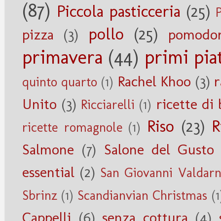
(87)
Piccola pasticceria
(25)
pollo
(25)
pizza
(3)
pomodor
primavera
(44)
primi piat
Rachel Khoo
(3)
r
quinto quarto
(1)
Unito
(3)
ricette di 
Ricciarelli
(1)
Riso
(23)
R
ricette romagnole
(1)
Salmone
(7)
Salone del Gusto
essential
(2)
San Giovanni Valdar
Sbrinz
(1)
Scandianvian Christmas
(1
Cappelli
(6)
senza cottura
(4)