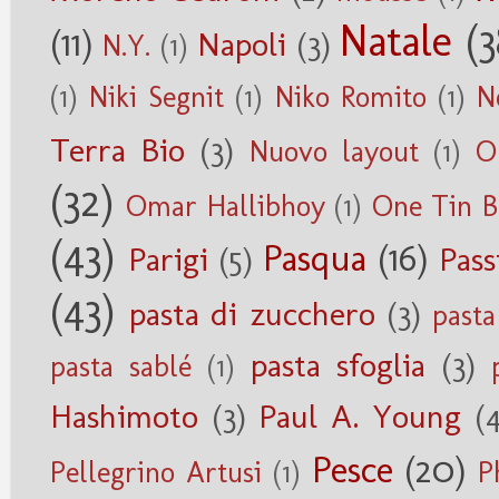
Natale
(3
(11)
Napoli
(3)
N.Y.
(1)
(1)
Niki Segnit
(1)
Niko Romito
(1)
N
Terra Bio
(3)
Nuovo layout
(1)
O
(32)
Omar Hallibhoy
(1)
One Tin B
(43)
Pasqua
(16)
Parigi
(5)
Pass
(43)
pasta di zucchero
(3)
pasta
pasta sfoglia
(3)
pasta sablé
(1)
Hashimoto
(3)
Paul A. Young
(
Pesce
(20)
Pellegrino Artusi
(1)
P