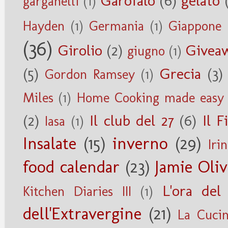
Garofalo
(6)
gelato
garganelli
(1)
Hayden
(1)
Germania
(1)
Giappone
(36)
Girolio
(2)
Givea
giugno
(1)
(5)
Grecia
(3)
Gordon Ramsey
(1)
Miles
(1)
Home Cooking made easy
(2)
Il club del 27
(6)
Il F
Iasa
(1)
Insalate
(15)
inverno
(29)
Iri
food calendar
(23)
Jamie Oliv
L'ora del
Kitchen Diaries III
(1)
dell'Extravergine
(21)
La Cucin