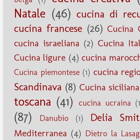
Natale
(46)
cucina di rec
cucina francese
(26)
Cucina 
cucina israeliana
(2)
Cucina Ita
Cucina ligure
(4)
cucina marocc
cucina regi
Cucina piemontese
(1)
Scandinava
(8)
Cucina siciliana
toscana
(41)
cucina ucraina
(
(87)
Delia Smi
Danubio
(1)
Mediterranea
(4)
Dietro la Lasa