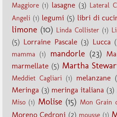
lasagne
(3)
Maggiore
(1)
Lateral 
legumi
(5)
libri di cuci
Angeli
(1)
limone
(10)
Linda Collister
(1)
Li
(5)
Lorraine Pascale
(3)
Lucca
mandorle
(23)
Ma
mamma
(1)
Martha Stewar
marmellate
(5)
melanzane
Meddiet Cagliari
(1)
Meringa
(3)
meringa italiana
(3)
Molise
(15)
Miso
(1)
Mon Grain d
M
Moreno Cedroni
(2)
mousse
(1)