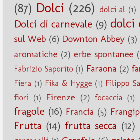
Dolci
(226)
(87)
dolci al
(1)
dolci 
Dolci di carnevale
(9)
sul Web
(6)
Downton Abbey
(3)
aromatiche
(2)
erbe spontanee
(
Faraona
(2)
fa
Fabrizio Saporito
(1)
Fiera
(1)
Fika & Hygge
(1)
Filippo S
Firenze
(2)
fiori
(1)
focaccia
(1)
fragole
(16)
Francia
(5)
Frangi
Frutta
(14)
frutta secca
(12)