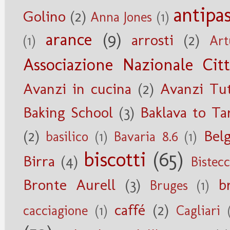
antipas
Golino
(2)
Anna Jones
(1)
arance
(9)
arrosti
(2)
(1)
Art
Associazione Nazionale Citt
Avanzi in cucina
(2)
Avanzi Tu
Baking School
(3)
Baklava to Ta
(2)
Belg
basilico
(1)
Bavaria 8.6
(1)
biscotti
(65)
Birra
(4)
Bistec
Bronte Aurell
(3)
b
Bruges
(1)
caffé
(2)
cacciagione
(1)
Cagliari