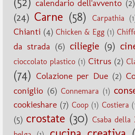
(52)
calendario dell'avvento
(2)
Carne
(58)
(24)
Carpathia
(1
Chianti
(4)
Chicken & Egg
(1)
Chiff
ciliegie
(9)
cin
da strada
(6)
Citrus
(2)
cioccolato plastico
(1)
Cl
(74)
Colazione per Due
(2)
Co
cons
coniglio
(6)
Connemara
(1)
cookieshare
(7)
Coop
(1)
Costiera
(
crostate
(30)
(5)
Csaba della
cucina creativa
belga
(1)