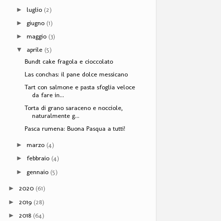
luglio
(2)
►
giugno
(1)
►
maggio
(3)
►
aprile
(5)
▼
Bundt cake fragola e cioccolato
Las conchas: il pane dolce messicano
Tart con salmone e pasta sfoglia veloce
da fare in...
Torta di grano saraceno e nocciole,
naturalmente g...
Pasca rumena: Buona Pasqua a tutti!
marzo
(4)
►
febbraio
(4)
►
gennaio
(5)
►
2020
(61)
►
2019
(28)
►
2018
(64)
►