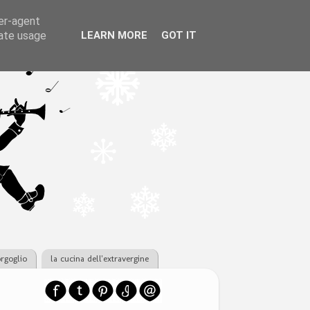
ser-agent
rate usage
LEARN MORE
GOT IT
orgoglio
la cucina dell'extravergine