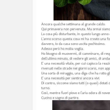
Ancora qualche settimana al grande caldo.
Qui primavera non pervenuta. Ma ormai siamo 
La cosa più disturbante, in questo lungo anno d
L'anno scorso questa cosa mi ha creato una f
davvero, io da casa sono uscita pochissimo.
Adesso però ho molta voglia.
Ho bisogno di muovermi, di camminare, di resp
dell'ultimo minuto, di vedere gli amici, di and
E' una necessità vitale, per cui capisco la rea
riversati nelle strade nei giorni scorsi, non app
Una sorta di miraggio, una diga che ha rotto gl
E' una necessità per sentirsi ancora vivi.
Di contro, siccome siamo tutti (o quasi) dotati
turno.
Così, mentre fuori piove e l'aria odora di nove
Cucino e sogno di partire.