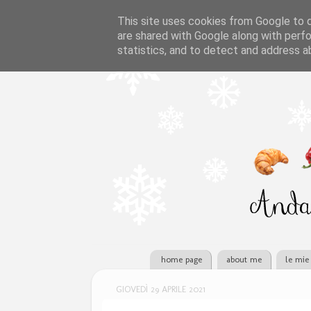
This site uses cookies from Google to de
are shared with Google along with perfo
statistics, and to detect and address a
home page
about me
le mie 
GIOVEDÌ 29 APRILE 2021