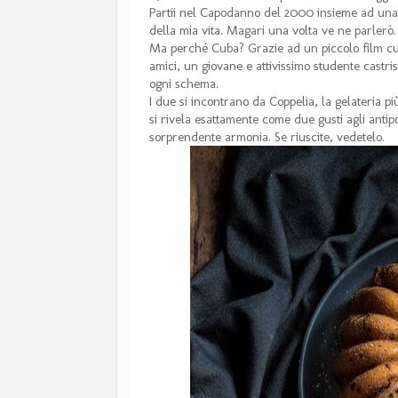
Partii nel Capodanno del 2000 insieme ad una c
della mia vita. Magari una volta ve ne parlerò.
Ma perché Cuba? Grazie ad un piccolo film cuba
amici, un giovane e attivissimo studente castri
ogni schema.
I due si incontrano da Coppelia, la gelateria p
si rivela esattamente come due gusti agli antip
sorprendente armonia. Se riuscite, vedetelo.