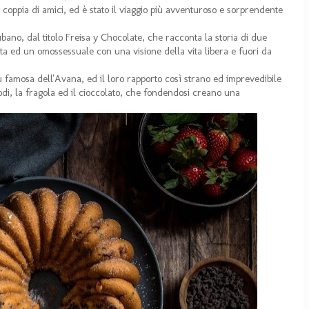
oppia di amici, ed è stato il viaggio più avventuroso e sorprendente
no, dal titolo Freisa y Chocolate, che racconta la storia di due
sta ed un omossessuale con una visione della vita libera e fuori da
iù famosa dell'Avana, ed il loro rapporto così strano ed imprevedibile
odi, la fragola ed il cioccolato, che fondendosi creano una