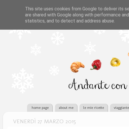
This site uses cookies from Google to deliver its se
are shared with Google along with performance and 
statistics, and to detect and address abuse.
home page
about me
le mie ricette
viaggiant
VENERDÌ 27 MARZO 2015