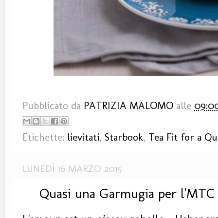
Pubblicato da
PATRIZIA MALOMO
alle
09:0
Etichette:
lievitati
,
Starbook
,
Tea Fit for a Q
LUNEDÌ 16 MARZO 2015
Quasi una Garmugia per l'MTC 