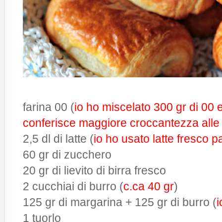
farina 00 (
io ho miscelato 300 gr di 00 
conferisce maggiore croccantezza alle 
2,5 dl di latte (
io ho usato latte fresco 
60 gr di zucchero
20 gr di lievito di birra fresco
2 cucchiai di burro (
c.ca 40 gr
)
125 gr di margarina + 125 gr di burro (
i
1 tuorlo