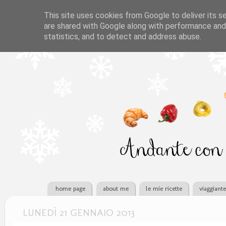
This site uses cookies from Google to deliver its se
are shared with Google along with performance and 
statistics, and to detect and address abuse.
home page
about me
le mie ricette
viaggiant
LUNEDÌ 21 GENNAIO 2013