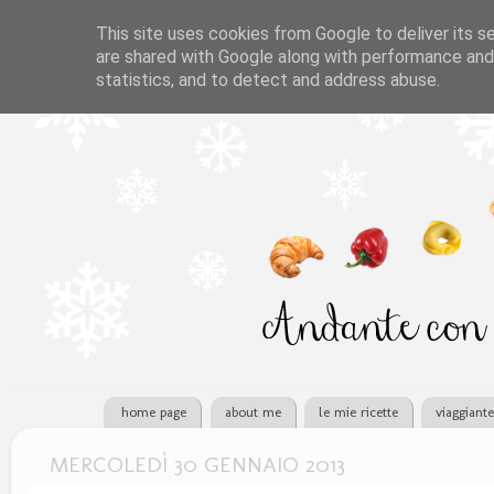
This site uses cookies from Google to deliver its se
are shared with Google along with performance and 
statistics, and to detect and address abuse.
home page
about me
le mie ricette
viaggiant
MERCOLEDÌ 30 GENNAIO 2013