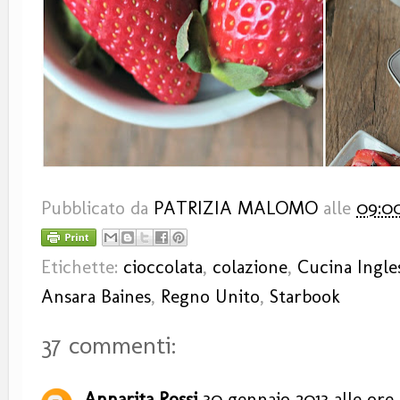
Pubblicato da
PATRIZIA MALOMO
alle
09:0
Etichette:
cioccolata
,
colazione
,
Cucina Ingle
Ansara Baines
,
Regno Unito
,
Starbook
37 commenti:
Annarita Rossi
30 gennaio 2013 alle ore