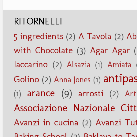
RITORNELLI
5 ingredients
(2)
A Tavola
(2)
Ab
with Chocolate
(3)
Agar Agar
Iaccarino
(2)
Alsazia
(1)
Amiata
antipas
Golino
(2)
Anna Jones
(1)
arance
(9)
arrosti
(2)
(1)
Art
Associazione Nazionale Citt
Avanzi in cucina
(2)
Avanzi Tu
Baking School
(3)
Baklava to Ta