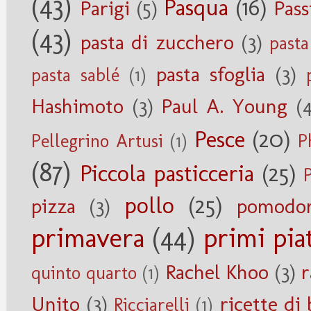
(43)
Pasqua
(16)
Parigi
(5)
Pass
(43)
pasta di zucchero
(3)
pasta
pasta sfoglia
(3)
pasta sablé
(1)
Hashimoto
(3)
Paul A. Young
(
Pesce
(20)
Pellegrino Artusi
(1)
P
(87)
Piccola pasticceria
(25)
pollo
(25)
pizza
(3)
pomodor
primavera
(44)
primi piat
Rachel Khoo
(3)
r
quinto quarto
(1)
Unito
(3)
ricette di 
Ricciarelli
(1)