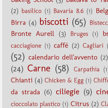
(2)
Belg
basilico
(1)
Bavaria 8.6
(1)
biscotti
(65)
Birra
(4)
Bistec
Bronte Aurell
(3)
b
Bruges
(1)
caffé
(2)
cacciagione
(1)
Cagliari
(52)
calendario dell'avvento
(2)
Carne
(58)
(24)
Carpathia
(1
Chianti
(4)
Chicken & Egg
(1)
Chiff
ciliegie
(9)
cin
da strada
(6)
Citrus
(2)
cioccolato plastico
(1)
Cl