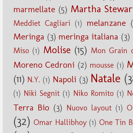
Martha Stewar
marmellate
(5)
melanzane
Meddiet Cagliari
(1)
Meringa
(3)
meringa italiana
(3)
Molise
(15)
Miso
(1)
Mon Grain d
M
Moreno Cedroni
(2)
mousse
(1)
Natale
(3
(11)
Napoli
(3)
N.Y.
(1)
(1)
Niki Segnit
(1)
Niko Romito
(1)
N
Terra Bio
(3)
Nuovo layout
(1)
O
(32)
Omar Hallibhoy
(1)
One Tin B