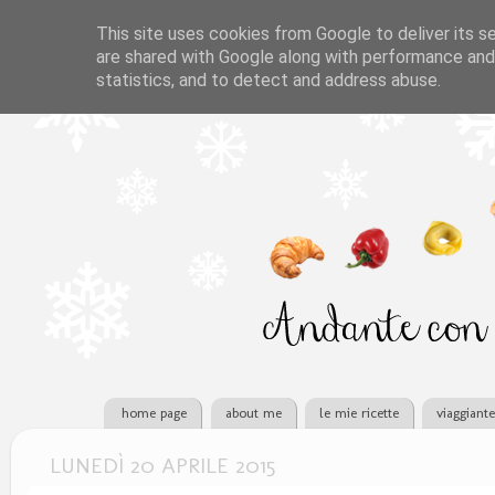
This site uses cookies from Google to deliver its se
are shared with Google along with performance and 
statistics, and to detect and address abuse.
home page
about me
le mie ricette
viaggiant
LUNEDÌ 20 APRILE 2015