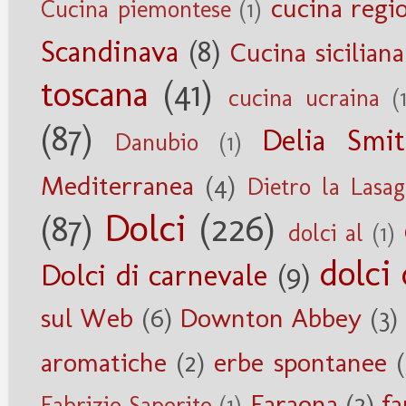
cucina regi
Cucina piemontese
(1)
Scandinava
(8)
Cucina siciliana
toscana
(41)
cucina ucraina
(
(87)
Delia Smi
Danubio
(1)
Mediterranea
(4)
Dietro la Lasa
Dolci
(226)
(87)
dolci al
(1)
dolci 
Dolci di carnevale
(9)
sul Web
(6)
Downton Abbey
(3)
aromatiche
(2)
erbe spontanee
(
Faraona
(2)
fa
Fabrizio Saporito
(1)