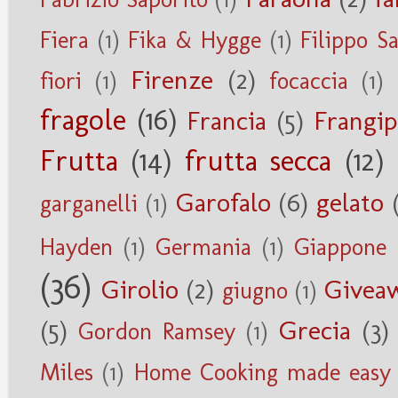
Fiera
(1)
Fika & Hygge
(1)
Filippo S
Firenze
(2)
fiori
(1)
focaccia
(1)
fragole
(16)
Francia
(5)
Frangi
Frutta
(14)
frutta secca
(12)
Garofalo
(6)
gelato
garganelli
(1)
Hayden
(1)
Germania
(1)
Giappone
(36)
Girolio
(2)
Givea
giugno
(1)
(5)
Grecia
(3)
Gordon Ramsey
(1)
Miles
(1)
Home Cooking made easy