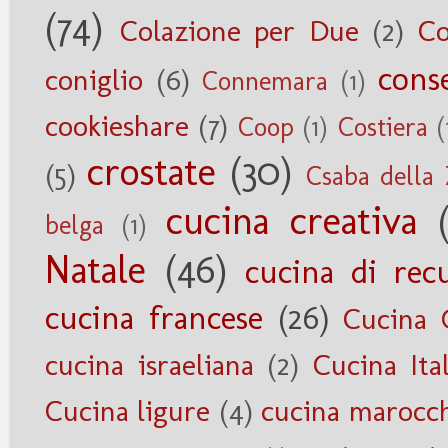
(74)
Colazione per Due
(2)
Co
cons
coniglio
(6)
Connemara
(1)
cookieshare
(7)
Coop
(1)
Costiera
(
crostate
(30)
(5)
Csaba della
cucina creativa
belga
(1)
Natale
(46)
cucina di rec
cucina francese
(26)
Cucina 
cucina israeliana
(2)
Cucina Ita
Cucina ligure
(4)
cucina marocc