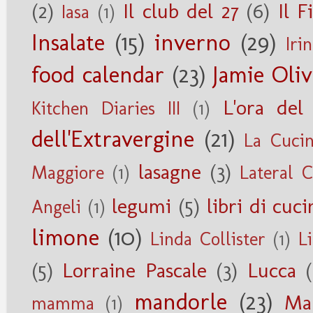
(2)
Il club del 27
(6)
Il F
Iasa
(1)
Insalate
(15)
inverno
(29)
Iri
food calendar
(23)
Jamie Oliv
L'ora del
Kitchen Diaries III
(1)
dell'Extravergine
(21)
La Cucin
lasagne
(3)
Maggiore
(1)
Lateral 
legumi
(5)
libri di cuci
Angeli
(1)
limone
(10)
Linda Collister
(1)
Li
(5)
Lorraine Pascale
(3)
Lucca
mandorle
(23)
Ma
mamma
(1)