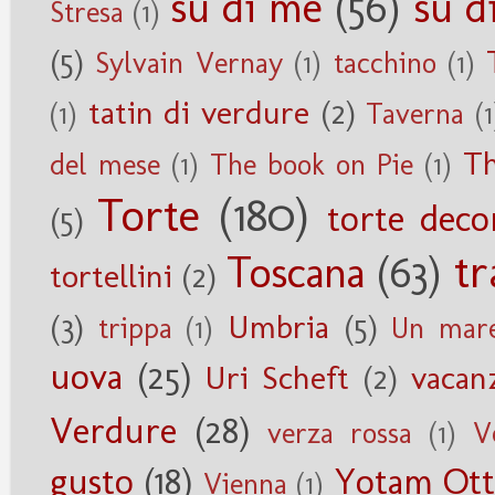
su di me
(56)
su d
Stresa
(1)
(5)
Sylvain Vernay
(1)
tacchino
(1)
tatin di verdure
(2)
(1)
Taverna
(1
Th
del mese
(1)
The book on Pie
(1)
Torte
(180)
torte deco
(5)
tr
Toscana
(63)
tortellini
(2)
(3)
Umbria
(5)
trippa
(1)
Un mare
uova
(25)
Uri Scheft
(2)
vacan
Verdure
(28)
verza rossa
(1)
V
gusto
(18)
Yotam Ott
Vienna
(1)