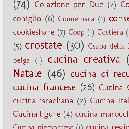
(74)
Colazione per Due
(2)
Co
cons
coniglio
(6)
Connemara
(1)
cookieshare
(7)
Coop
(1)
Costiera
(
crostate
(30)
(5)
Csaba della
cucina creativa
belga
(1)
Natale
(46)
cucina di rec
cucina francese
(26)
Cucina 
cucina israeliana
(2)
Cucina Ita
Cucina ligure
(4)
cucina marocc
cucina regi
Cucina piemontese
(1)