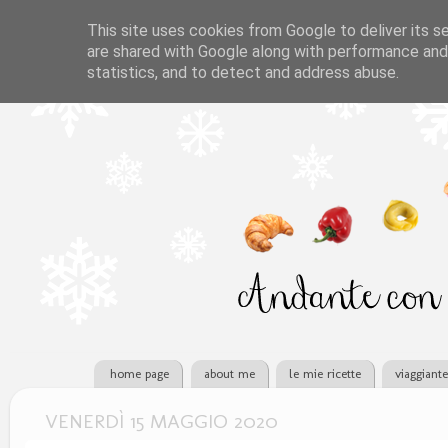
This site uses cookies from Google to deliver its se
are shared with Google along with performance and 
statistics, and to detect and address abuse.
home page
about me
le mie ricette
viaggiant
VENERDÌ 15 MAGGIO 2020