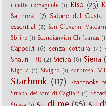
Riso
(23)
R
ricette romagnole
(1)
Salmone
(7)
Salone del Gusto
essential
(2)
San Giovanni Valdar
Sbrinz
(1)
Scandianvian Christmas
(1
Cappelli
(6)
senza cottura
(4)
Siena
Shaun Hill
(2)
Sicilia
(6)
Nigella
(1)
Siviglia
(1)
sorpresa. M
Starbook
(117)
Starbooks r
Strad
Strada dei vini di Cagliari
(1)
su di me
(56)
su d
Stresa
(1)