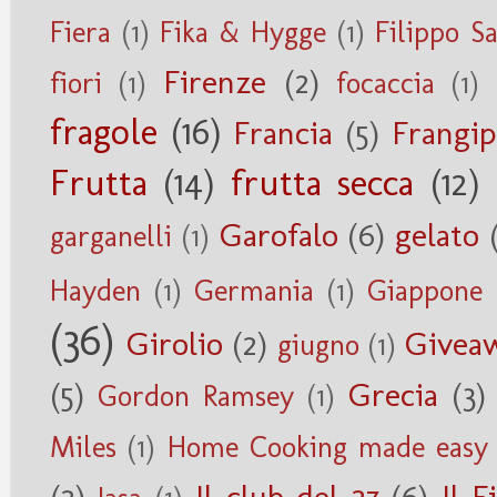
Fiera
(1)
Fika & Hygge
(1)
Filippo S
Firenze
(2)
fiori
(1)
focaccia
(1)
fragole
(16)
Francia
(5)
Frangi
Frutta
(14)
frutta secca
(12)
Garofalo
(6)
gelato
garganelli
(1)
Hayden
(1)
Germania
(1)
Giappone
(36)
Girolio
(2)
Givea
giugno
(1)
(5)
Grecia
(3)
Gordon Ramsey
(1)
Miles
(1)
Home Cooking made easy
(2)
Il club del 27
(6)
Il F