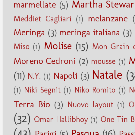
Martha Stewar
marmellate
(5)
melanzane
Meddiet Cagliari
(1)
Meringa
(3)
meringa italiana
(3)
Molise
(15)
Miso
(1)
Mon Grain d
M
Moreno Cedroni
(2)
mousse
(1)
Natale
(3
(11)
Napoli
(3)
N.Y.
(1)
(1)
Niki Segnit
(1)
Niko Romito
(1)
N
Terra Bio
(3)
Nuovo layout
(1)
O
(32)
Omar Hallibhoy
(1)
One Tin B
(43)
Pasqua
(16)
Parigi
(5)
Pass