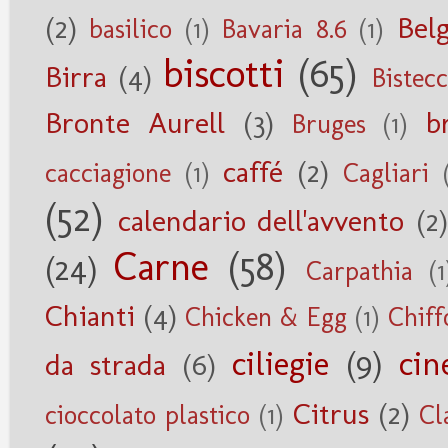
(2)
Belg
basilico
(1)
Bavaria 8.6
(1)
biscotti
(65)
Birra
(4)
Bistec
Bronte Aurell
(3)
b
Bruges
(1)
caffé
(2)
cacciagione
(1)
Cagliari
(52)
calendario dell'avvento
(2)
Carne
(58)
(24)
Carpathia
(1
Chianti
(4)
Chicken & Egg
(1)
Chiff
ciliegie
(9)
cin
da strada
(6)
Citrus
(2)
cioccolato plastico
(1)
Cl