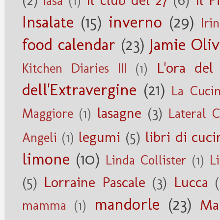
Iasa
(1)
Insalate
(15)
inverno
(29)
Iri
food calendar
(23)
Jamie Oliv
L'ora del
Kitchen Diaries III
(1)
dell'Extravergine
(21)
La Cucin
lasagne
(3)
Maggiore
(1)
Lateral 
legumi
(5)
libri di cuci
Angeli
(1)
limone
(10)
Linda Collister
(1)
Li
(5)
Lorraine Pascale
(3)
Lucca
mandorle
(23)
Ma
mamma
(1)