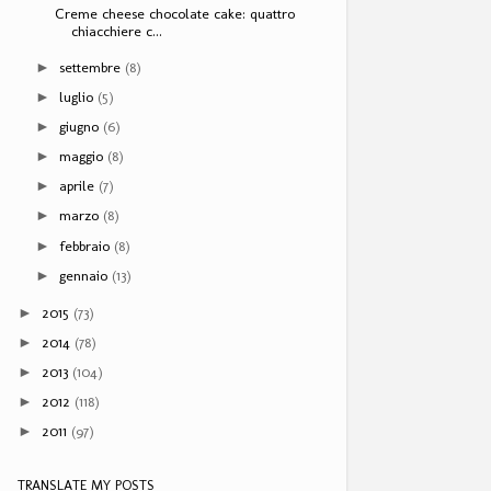
Creme cheese chocolate cake: quattro
chiacchiere c...
settembre
(8)
►
luglio
(5)
►
giugno
(6)
►
maggio
(8)
►
aprile
(7)
►
marzo
(8)
►
febbraio
(8)
►
gennaio
(13)
►
2015
(73)
►
2014
(78)
►
2013
(104)
►
2012
(118)
►
2011
(97)
►
TRANSLATE MY POSTS