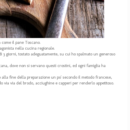
a come il pane Toscano.
tagonista nella cucina regionale.
ne di 3 giorni, tostato adeguatamente, su cui ho spalmato un generoso
cana, dove non si servano questi crostini, ed ogni famiglia ha
o alla fine della preparazione un po' secondo il metodo francese,
o via via del brodo, acciughine e capperi per renderlo appetitoso.