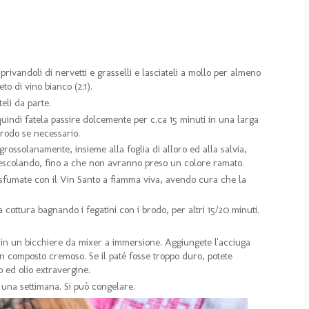
 privandoli di nervetti e grasselli e lasciateli a mollo per almeno
to di vino bianco (2:1).
teli da parte.
 quindi fatela passire dolcemente per c.ca 15 minuti in una larga
brodo se necessario.
grossolanamente, insieme alla foglia di alloro ed alla salvia,
mescolando, fino a che non avranno preso un colore ramato.
 sfumate con il Vin Santo a fiamma viva, avendo cura che la
 cottura bagnando i fegatini con i brodo, per altri 15/20 minuti.
ra, in un bicchiere da mixer a immersione. Aggiungete l'acciuga
un composto cremoso. Se il paté fosse troppo duro, potete
o ed olio extravergine.
 una settimana. Si può congelare.