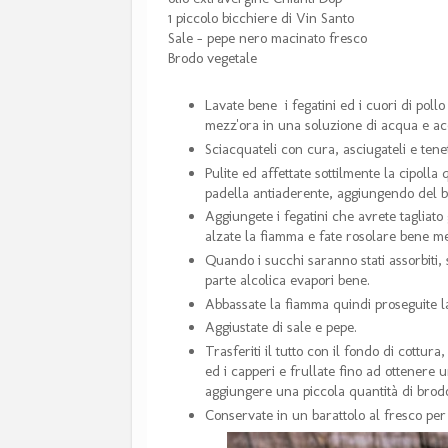
1 piccolo bicchiere di Vin Santo
Sale - pepe nero macinato fresco
Brodo vegetale
Lavate bene i fegatini ed i cuori di pollo
mezz'ora in una soluzione di acqua e ace
Sciacquateli con cura, asciugateli e tene
Pulite ed affettate sottilmente la cipolla
padella antiaderente, aggiungendo del 
Aggiungete i fegatini che avrete tagliato 
alzate la fiamma e fate rosolare bene 
Quando i succhi saranno stati assorbiti,
parte alcolica evapori bene.
Abbassate la fiamma quindi proseguite la
Aggiustate di sale e pepe.
Trasferiti il tutto con il fondo di cottu
ed i capperi e frullate fino ad ottenere 
aggiungere una piccola quantità di brod
Conservate in un barattolo al fresco per