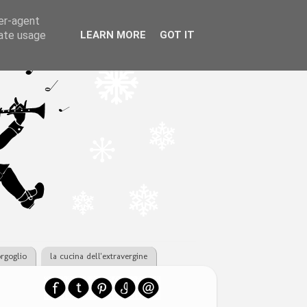
ser-agent
rate usage
LEARN MORE
GOT IT
orgoglio
la cucina dell'extravergine