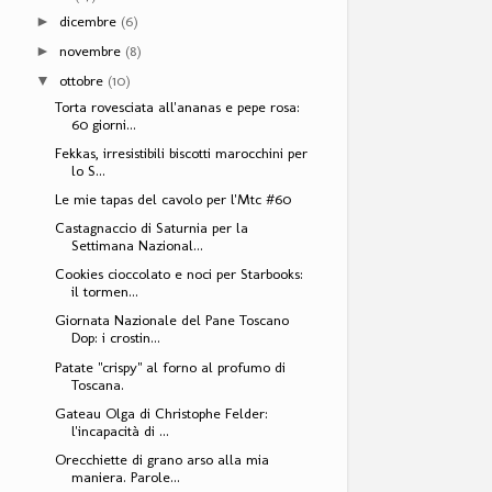
dicembre
(6)
►
novembre
(8)
►
ottobre
(10)
▼
Torta rovesciata all'ananas e pepe rosa:
60 giorni...
Fekkas, irresistibili biscotti marocchini per
lo S...
Le mie tapas del cavolo per l'Mtc #60
Castagnaccio di Saturnia per la
Settimana Nazional...
Cookies cioccolato e noci per Starbooks:
il tormen...
Giornata Nazionale del Pane Toscano
Dop: i crostin...
Patate "crispy" al forno al profumo di
Toscana.
Gateau Olga di Christophe Felder:
l'incapacità di ...
Orecchiette di grano arso alla mia
maniera. Parole...