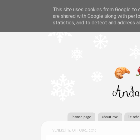
This site uses cookies from Google to de
are shared with Google along with perfo
statistics, and to detect and address a
home page
about me
le mie 
VENERDÌ 14 OTTOBRE 2016